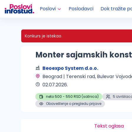
Poslovi
Poslodavci
Dok tražite p
Konkurs je istekao.
Monter sajamskih konst
Beoexpo System d.o.o.
Beograd | Terenski rad
, Bulevar Vojvod
02.07.2026.
neto 500 - 550 RSD (satnica)
5 izvršilac
Obaveštenje o pregledu prijave
Tekst oglasa