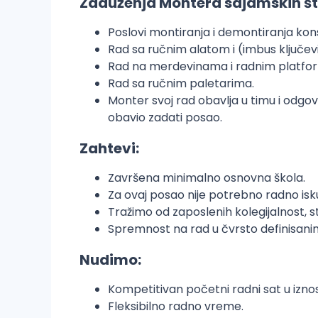
Zaduženja Montera sajamskih š
Poslovi montiranja i demontiranja kon
Rad sa ručnim alatom i (imbus ključevi,
Rad na merdevinama i radnim platf
Rad sa ručnim paletarima.
Monter svoj rad obavlja u timu i odgov
obavio zadati posao.
Zahtevi:
Završena minimalno osnovna škola.
Za ovaj posao nije potrebno radno isku
Tražimo od zaposlenih kolegijalnost, s
Spremnost na rad u čvrsto definisanim
Nudimo:
Kompetitivan početni radni sat u izno
Fleksibilno radno vreme.