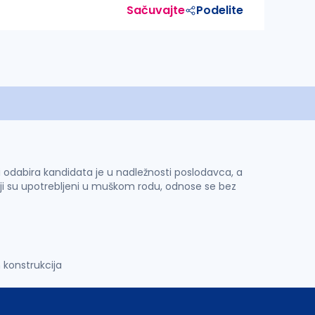
Sačuvajte
Podelite
 i odabira kandidata je u nadležnosti poslodavca, a
ji su upotrebljeni u muškom rodu, odnose se bez
 konstrukcija