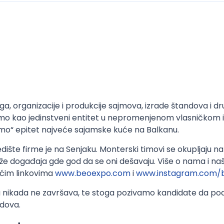
a, organizacije i produkcije sajmova, izrade štandova i dr
jemo kao jedinstveni entitet u nepromenjenom vlasničkom 
imo“ epitet najveće sajamske kuće na Balkanu.
edište firme je na Senjaku. Monterski timovi se okupljaju 
događaja gde god da se oni dešavaju. Više o nama i na
dećim linkovima
www.beoexpo.com
i
www.instagram.com/
nikada ne završava, te stoga pozivamo kandidate da podn
ndova.