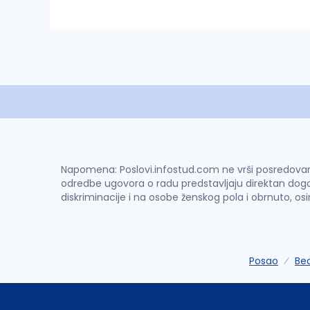
Napomena: Poslovi.infostud.com ne vrši posredovanje 
odredbe ugovora o radu predstavljaju direktan dogo
diskriminacije i na osobe ženskog pola i obrnuto, os
Posao
Be