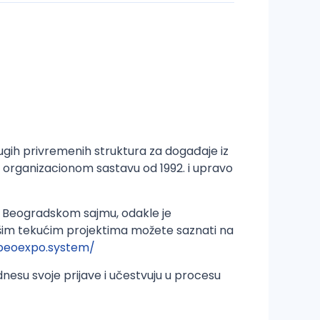
ugih privremenih struktura za događaje iz
i organizacionom sastavu od 1992. i upravo
na Beogradskom sajmu, odakle je
šim tekućim projektima možete saznati na
beoexpo.system/
esu svoje prijave i učestvuju u procesu