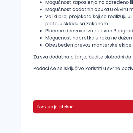
Mogućnost zaposlenja na određeno ili
Mogućnost dodatnih obuka u okviru m
Veliki broj projekata koji se realizu
plate, u skladu sa Zakonom.
Plaćene dnevnice za rad van Beograd
Mogućnost napretka u roku ne dužem
Obezbeđen prevoz monterske ekipe
Za sva dodatna pitanja, budite slobodni da
Podaci će se isključivo koristiti u svrhe p
Konkurs je istekao.