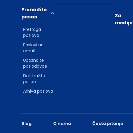
Pronađite
Za
posao
medije
Pretraga
poslova
Poslovi na
email
Upoznajte
poslodavce
Dok tražite
posao
Arhiva poslova
Blog
O nama
Česta pitanja