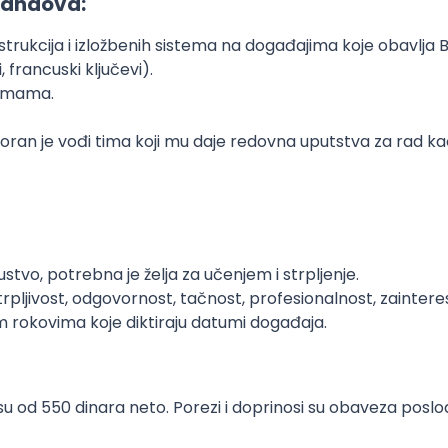
tandova:
strukcija i izložbenih sistema na događajima koje obavlja 
 francuski ključevi).
ormama.
oran je vođi tima koji mu daje redovna uputstva za rad kao
stvo, potrebna je želja za učenjem i strpljenje.
trpljivost, odgovornost, tačnost, profesionalnost, zainter
 rokovima koje diktiraju datumi događaja.
su od 550 dinara neto. Porezi i doprinosi su obaveza posl