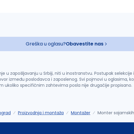
Greška u oglasu?
Obavestite nas
u zapošljavanju u Srbiji, niti u inostranstvu. Postupak selekcije
vor između poslodavca i zaposlenog. Svi pojmovi u oglasima, ko
im ukoliko specifičnim zahtevima posla nije drugačije propisano.
ograd
Proizvodnja i montaža
Montažer
Monter sajamskih