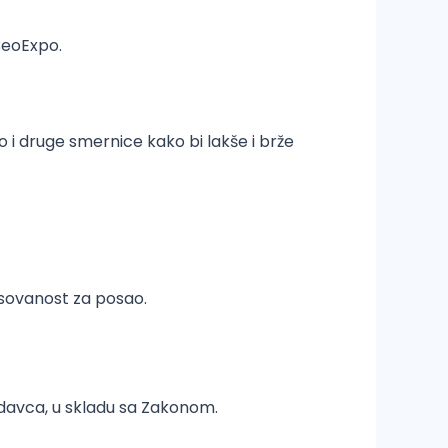
BeoExpo.
 i druge smernice kako bi lakše i brže
esovanost za posao.
odavca, u skladu sa Zakonom.