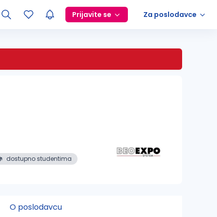
Prijavite se
Za poslodavce
dostupno studentima
O poslodavcu