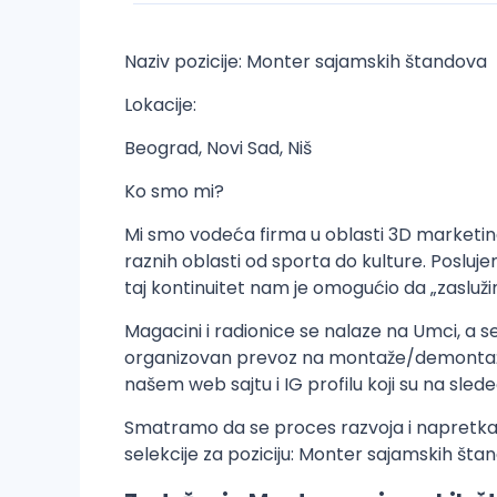
Naziv pozicije: Monter sajamskih štandova
Lokacije:
Beograd, Novi Sad, Niš
Ko smo mi?
Mi smo vodeća firma u oblasti 3D marketing
raznih oblasti od sporta do kulture. Poslu
taj kontinuitet nam je omogućio da „zasluž
Magacini i radionice se nalaze na Umci, a s
organizovan prevoz na montaže/demontaže 
našem web sajtu i IG profilu koji su na sle
Smatramo da se proces razvoja i napretka 
selekcije za poziciju: Monter sajamskih šta