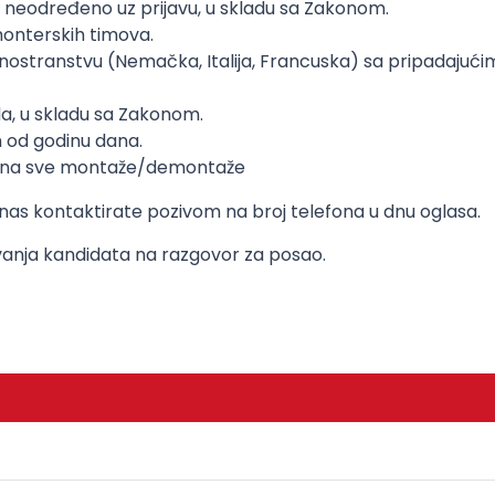
 neodređeno uz prijavu, u skladu sa Zakonom.
onterskih timova.
ju u inostranstvu (Nemačka, Italija, Francuska) sa pripa
a, u skladu sa Zakonom.
 od godinu dana.
 na sve montaže/demontaže
 nas kontaktirate pozivom na broj telefona u dnu oglasa.
ozivanja kandidata na razgovor za posao.