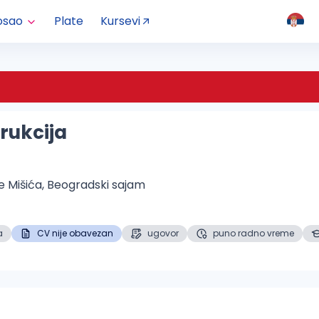
osao
Plate
Kursevi
rukcija
e Mišića, Beogradski sajam
a
CV nije obavezan
ugovor
puno radno vreme