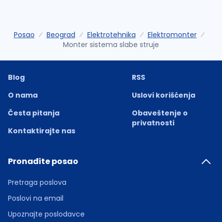
Posao
Beograd
Elektrotehnika
Elektromonter
Monter sistema slabe struje
Blog
RSS
O nama
Uslovi korišćenja
Česta pitanja
Obaveštenje o
privatnosti
Kontaktirajte nas
Pronađite posao
Pretraga poslova
Poslovi na email
Upoznajte poslodavce