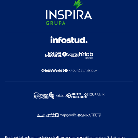
Poslovi Infostud vodeća platforma za zapošljavanje u Srbiji, deo