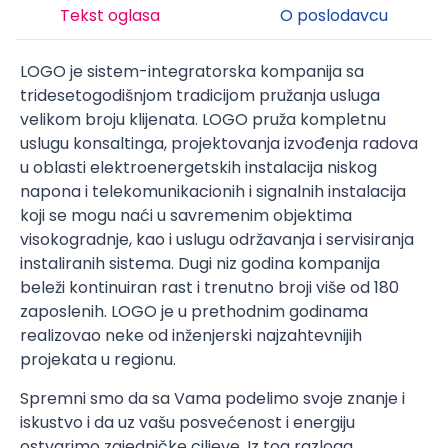
Tekst oglasa
O poslodavcu
LOGO je sistem-integratorska kompanija sa
tridesetogodišnjom tradicijom pružanja usluga
velikom broju klijenata. LOGO pruža kompletnu
uslugu konsaltinga, projektovanja izvođenja radova
u oblasti elektroenergetskih instalacija niskog
napona i telekomunikacionih i signalnih instalacija
koji se mogu naći u savremenim objektima
visokogradnje, kao i uslugu održavanja i servisiranja
instaliranih sistema. Dugi niz godina kompanija
beleži kontinuiran rast i trenutno broji više od 180
zaposlenih. LOGO je u prethodnim godinama
realizovao neke od inženjerski najzahtevnijih
projekata u regionu.
Spremni smo da sa Vama podelimo svoje znanje i
iskustvo i da uz vašu posvećenost i energiju
ostvarimo zajedničke ciljeve. Iz tog razloga