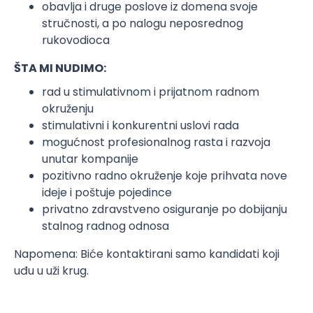
obavlja i druge poslove iz domena svoje
stručnosti, a po nalogu neposrednog
rukovodioca
ŠTA MI NUDIMO:
rad u stimulativnom i prijatnom radnom
okruženju
stimulativni i konkurentni uslovi rada
mogućnost profesionalnog rasta i razvoja
unutar kompanije
pozitivno radno okruženje koje prihvata nove
ideje i poštuje pojedince
privatno zdravstveno osiguranje po dobijanju
stalnog radnog odnosa
Napomena: Biće kontaktirani samo kandidati koji
uđu u uži krug.