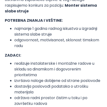
raspisujemo konkurs za poziciju:
Monter sistema
slabe struje
POTREBNA ZNANJA I VEŠTINE:
najmanje 1 godina radnog iskustva u izgradnji
sistema slabe struje
odgovornost, motivisanost, sklonost timskom
radu
ZADACI:
realizuje instalaterske i montažne radove u
skladu sa dinamikom i dogovorenim
prioritetima
izvršava naloge dobijene od strane poslovođe
dostavlja poslovođi podataka o utrošku
materijala
održava radni prostor čistim u toku i po
završetku radova