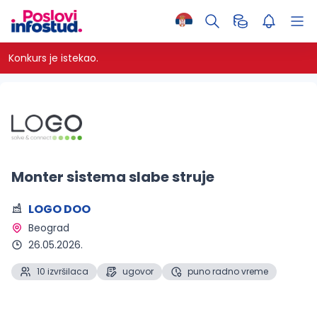
Konkurs je istekao.
Monter sistema slabe struje
LOGO DOO
Beograd 
26.05.2026.
10 izvršilaca
ugovor
puno radno vreme