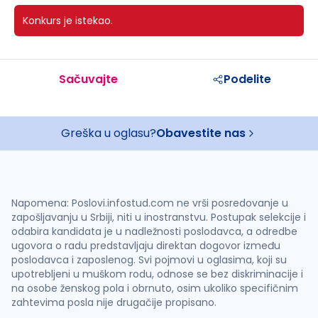
Konkurs je istekao.
Sačuvajte
Podelite
Greška u oglasu?
Obavestite nas
Napomena: Poslovi.infostud.com ne vrši posredovanje u
zapošljavanju u Srbiji, niti u inostranstvu. Postupak selekcije i
odabira kandidata je u nadležnosti poslodavca, a odredbe
ugovora o radu predstavljaju direktan dogovor između
poslodavca i zaposlenog. Svi pojmovi u oglasima, koji su
upotrebljeni u muškom rodu, odnose se bez diskriminacije i
na osobe ženskog pola i obrnuto, osim ukoliko specifičnim
zahtevima posla nije drugačije propisano.