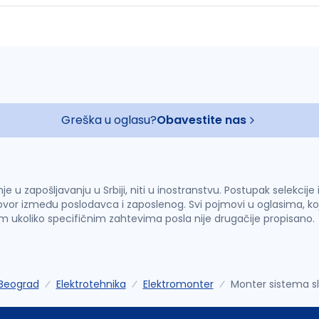
Greška u oglasu?
Obavestite nas
u zapošljavanju u Srbiji, niti u inostranstvu. Postupak selekcije
vor između poslodavca i zaposlenog. Svi pojmovi u oglasima, ko
im ukoliko specifičnim zahtevima posla nije drugačije propisano.
Beograd
Elektrotehnika
Elektromonter
Monter sistema sl