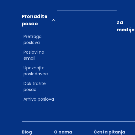
Pronađite
Za
posao
medije
Pretraga
poslova
Poslovi na
email
Upoznajte
poslodavce
Dok tražite
posao
Arhiva poslova
Blog
O nama
Česta pitanja