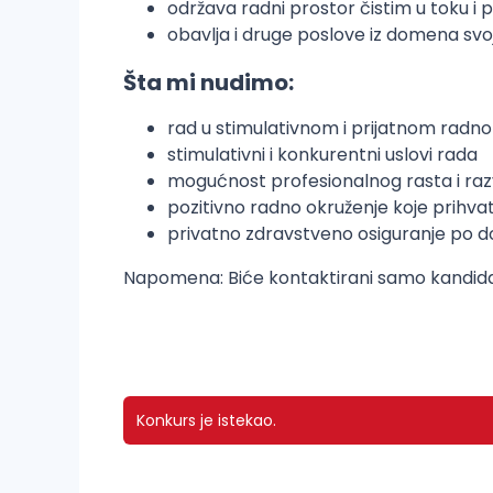
održava radni prostor čistim u toku i
obavlja i druge poslove iz domena sv
Šta mi nudimo:
rad u stimulativnom i prijatnom radn
stimulativni i konkurentni uslovi rada
mogućnost profesionalnog rasta i ra
pozitivno radno okruženje koje prihvat
privatno zdravstveno osiguranje po d
Napomena: Biće kontaktirani samo kandidati 
Konkurs je istekao.