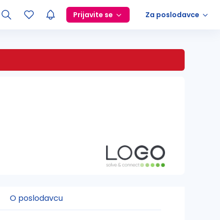
Prijavite se
Za poslodavce
O poslodavcu