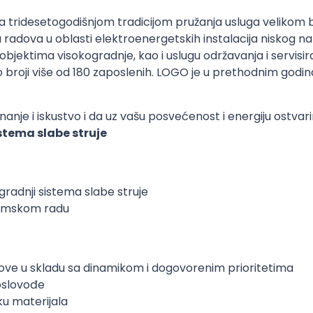
 tridesetogodišnjom tradicijom pružanja usluga velikom 
 radova u oblasti elektroenergetskih instalacija niskog na
bjektima visokogradnje, kao i uslugu održavanja i servisira
o broji više od 180 zaposlenih. LOGO je u prethodnim godi
e i iskustvo i da uz vašu posvećenost i energiju ostvarim
stema slabe struje
gradnji sistema slabe struje
 timskom radu
dove u skladu sa dinamikom i dogovorenim prioritetima
oslovođe
ku materijala