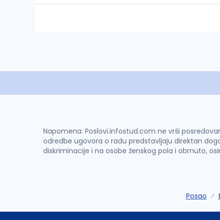
Napomena: Poslovi.infostud.com ne vrši posredovanje 
odredbe ugovora o radu predstavljaju direktan dogo
diskriminacije i na osobe ženskog pola i obrnuto, os
Posao