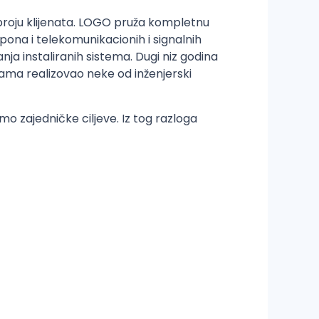
broju klijenata. LOGO pruža kompletnu
pona i telekomunikacionih i signalnih
nja instaliranih sistema. Dugi niz godina
nama realizovao neke od inženjerski
o zajedničke ciljeve. Iz tog razloga