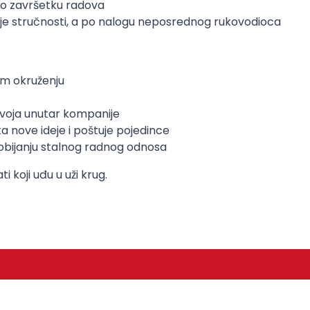
 po završetku radova
oje stručnosti, a po nalogu neposrednog rukovodioca
om okruženju
zvoja unutar kompanije
a nove ideje i poštuje pojedince
obijanju stalnog radnog odnosa
koji uđu u uži krug.