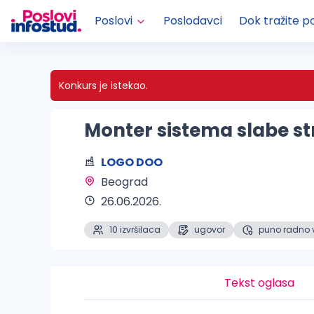
Poslovi
Poslodavci
Dok tražite p
Konkurs je istekao.
Monter sistema slabe st
LOGO DOO
Beograd 
26.06.2026.
10 izvršilaca
ugovor
puno radno 
Tekst oglasa