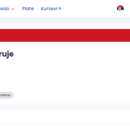
osao
Plate
Kursevi
ruje
vreme