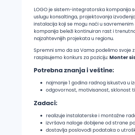
LOGO je sistem-integratorska kompanija sa
uslugu konsaltinga, projektovanja izvođenja
instalacija koji se mogu naći u savremenim o
kompanija beleži kontinuiran rast i trenutn
najzahtevnijih projekata u regionu.
Spremni smo da sa Vama podelimo svoje znanj
raspisujemo konkurs za poziciju:
Monter si
Potrebna znanja i veštine:
najmanje 1 godina radnog iskustva u iz
odgovornost, motivisanost, sklonost
Zadaci:
realizuje instalaterske i montažne ra
izvršava naloge dobijene od strane p
dostavlja poslovođi podataka o utroš