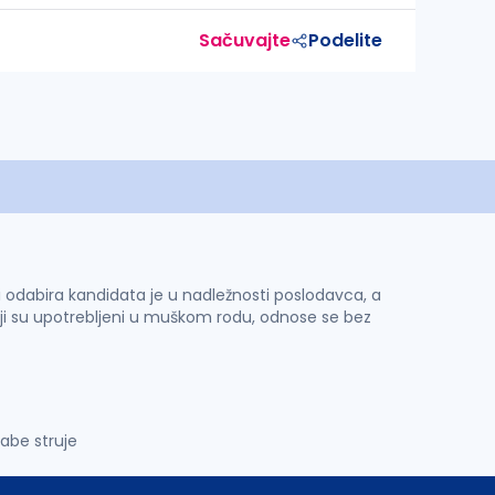
Sačuvajte
Podelite
 i odabira kandidata je u nadležnosti poslodavca, a
ji su upotrebljeni u muškom rodu, odnose se bez
abe struje