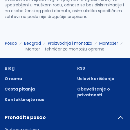
upotrebljeni u muškom rodu, odnose se bez diskriminacije i
na osobe ženskog pola i obrnuto, osim ukoliko specifičnim
zahtevima posla nije drugačije propisano.
Posao
Beograd
Proizvodnja i montaža
Montažer
Monter - tehničar za montažu opreme
Blog
RSS
O nama
Uslovi korišćenja
Česta pitanja
Obaveštenje o
privatnosti
Kontaktirajte nas
Pronađite posao
Pretraga poslova