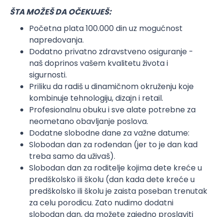
ŠTA MOŽEŠ DA OČEKUJEŠ:
Početna plata 100.000 din uz mogućnost
napredovanja.
Dodatno privatno zdravstveno osiguranje -
naš doprinos vašem kvalitetu života i
sigurnosti.
Priliku da radiš u dinamičnom okruženju koje
kombinuje tehnologiju, dizajn i retail.
Profesionalnu obuku i sve alate potrebne za
neometano obavljanje poslova.
Dodatne slobodne dane za važne datume:
Slobodan dan za rođendan (jer to je dan kad
treba samo da uživaš).
Slobodan dan za roditelje kojima dete kreće u
predškolsko ili školu (dan kada dete kreće u
predškolsko ili školu je zaista poseban trenutak
za celu porodicu. Zato nudimo dodatni
slobodan dan, da možete zajedno proslaviti