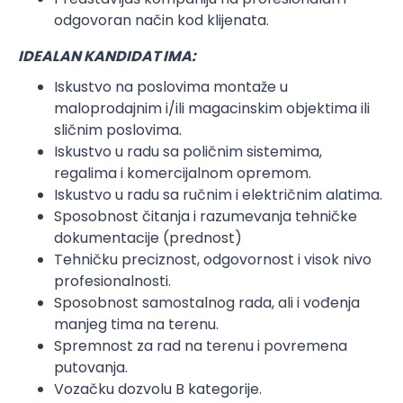
odgovoran način kod klijenata.
IDEALAN KANDIDAT IMA:
Iskustvo na poslovima montaže u
maloprodajnim i/ili magacinskim objektima ili
sličnim poslovima.
Iskustvo u radu sa poličnim sistemima,
regalima i komercijalnom opremom.
Iskustvo u radu sa ručnim i električnim alatima.
Sposobnost čitanja i razumevanja tehničke
dokumentacije (prednost)
Tehničku preciznost, odgovornost i visok nivo
profesionalnosti.
Sposobnost samostalnog rada, ali i vođenja
manjeg tima na terenu.
Spremnost za rad na terenu i povremena
putovanja.
Vozačku dozvolu B kategorije.