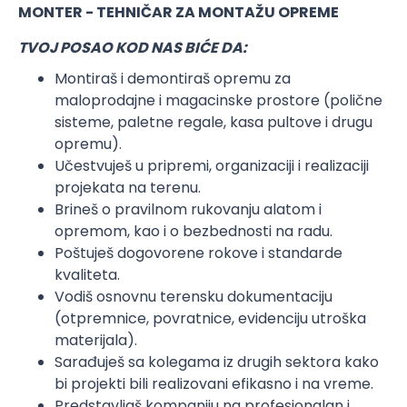
MONTER - TEHNIČAR ZA MONTAŽU OPREME
TVOJ POSAO KOD NAS BIĆE DA:
Montiraš i demontiraš opremu za
maloprodajne i magacinske prostore (polične
sisteme, paletne regale, kasa pultove i drugu
opremu).
Učestvuješ u pripremi, organizaciji i realizaciji
projekata na terenu.
Brineš o pravilnom rukovanju alatom i
opremom, kao i o bezbednosti na radu.
Poštuješ dogovorene rokove i standarde
kvaliteta.
Vodiš osnovnu terensku dokumentaciju
(otpremnice, povratnice, evidenciju utroška
materijala).
Sarađuješ sa kolegama iz drugih sektora kako
bi projekti bili realizovani efikasno i na vreme.
Predstavljaš kompaniju na profesionalan i