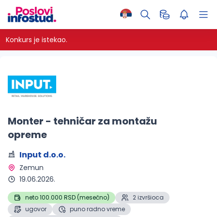
Konkurs je istekao.
Monter - tehničar za montažu
opreme
Input d.o.o.
Zemun 
19.06.2026.
neto 100.000 RSD (mesečno)
2 izvršioca
ugovor
puno radno vreme