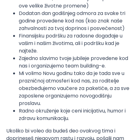
ove velike životne promene)
Dodatan dan godišnjeg odmora za svake tri
godine provedene kod nas (kao znak naše
zahvalnosti za tvoj doprinos i posvećenost)
Finansijsku podršku za radosne događaje u
vašim i našim životima, ali i podršku kad je
najteže.
Zajedno slavimo tvoje jubileje provedene kod
nas i organizujemo team building-e.
Mi volimo Novu godinu tako da je tada sve u
prazničnoj atmosferi kod nas, za roditelje
obezbeđujemo vaučere za paketiće, a za sve
zaposlene organizujemo novogodišnju
proslavu.
Radno okruženje koje ceni inicijativu, humor i
zdravu komunikaciju.
Ukoliko bi voleo da budeš deo ovakvog tima i
doprineseš njegovom rastu i razvoju, pošalji nam