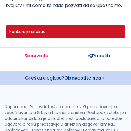
tvoj CV i mi ćemo te rado pozvati da se upoznamo.
Konkurs je istekao.
Sačuvajte
Podelite
Greška u oglasu?
Obavestite nas
Napomena: Poslovi.infostud.com ne vrši posredovanje u
zapošljavanju u Srbiji, niti u inostranstvu. Postupak selekcije i
odabira kandidata je u nadležnosti poslodavca, a odredbe
ugovora o radu predstavljaju direktan dogovor između
poslodavca i zaposlenog. Svi pojmovi u oglasima, koji su