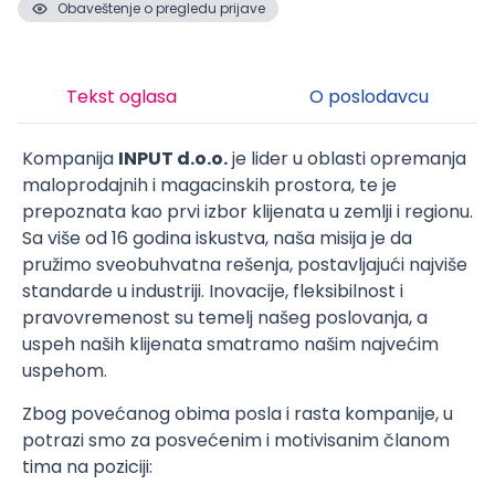
Obaveštenje o pregledu prijave
Tekst oglasa
O poslodavcu
Kompanija
INPUT d.o.o.
je lider u oblasti opremanja
maloprodajnih i magacinskih prostora, te je
prepoznata kao prvi izbor klijenata u zemlji i regionu.
Sa više od 16 godina iskustva, naša misija je da
pružimo sveobuhvatna rešenja, postavljajući najviše
standarde u industriji. Inovacije, fleksibilnost i
pravovremenost su temelj našeg poslovanja, a
uspeh naših klijenata smatramo našim najvećim
uspehom.
Zbog povećanog obima posla i rasta kompanije, u
potrazi smo za posvećenim i motivisanim članom
tima na poziciji: