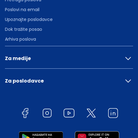
Poslovi na email
Upoznajte poslodavce
Dok tražite posao
Arhiva poslova
Za medije
Za poslodavce