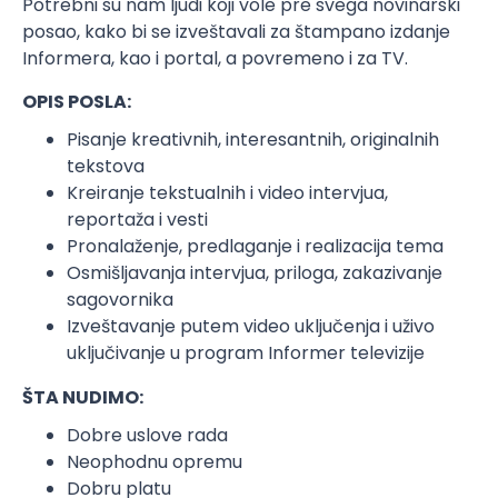
Potrebni su nam ljudi koji vole pre svega novinarski
posao, kako bi se izveštavali za štampano izdanje
Informera, kao i portal, a povremeno i za TV.
OPIS POSLA:
Pisanje kreativnih, interesantnih, originalnih
tekstova
Kreiranje tekstualnih i video intervjua,
reportaža i vesti
Pronalaženje, predlaganje i realizacija tema
Osmišljavanja intervjua, priloga, zakazivanje
sagovornika
Izveštavanje putem video uključenja i uživo
uključivanje u program Informer televizije
ŠTA NUDIMO:
Dobre uslove rada
Neophodnu opremu
Dobru platu