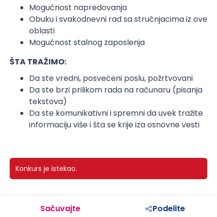
Mogućnost napredovanja
Obuku i svakodnevni rad sa stručnjacima iz ove
oblasti
Mogućnost stalnog zaposlenja
ŠTA TRAŽIMO:
Da ste vredni, posvećeni poslu, požrtvovani
Da ste brzi prilikom rada na računaru (pisanja
tekstova)
Da ste komunikativni i spremni da uvek tražite
informaciju više i šta se krije iza osnovne vesti
Konkurs je istekao.
Sačuvajte
Podelite