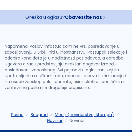
Greška u oglasu?
Obavestite nas
Napomena: Poslovi.infostud.com ne vrši posredovanje u
zapošljavanju u Srbiji, niti u inostranstvu. Postupak selekcije i
odabira kandidata je u nadležnosti poslodavca, a odredbe
ugovora o radu predstavljaju direktan dogovor između
poslodavca i zaposlenog. Svi pojmovi u oglasima, koji su
upotrebljeni u muškom rodu, odnose se bez diskriminacije i
na osobe ženskog pola i obrnuto, osim ukoliko specifičnim
zahtevima posla nije drugačije propisano.
Posao
Beograd
Mediji (novinarstvo, štampa)
Novinar
Novinar