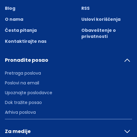
Blog
RSS
O nama
Uslovi korišćenja
Česta pitanja
Obaveštenje o
privatnosti
Kontaktirajte nas
Pronađite posao
Pretraga poslova
Poslovi na email
Upoznajte poslodavce
Dok tražite posao
Arhiva poslova
Za medije