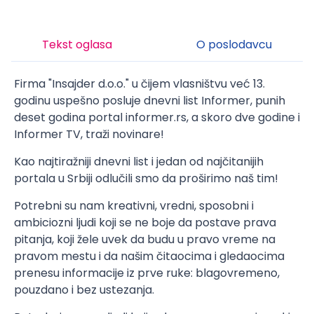
Tekst oglasa
O poslodavcu
Firma "Insajder d.o.o." u čijem vlasništvu već 13.
godinu uspešno posluje dnevni list Informer, punih
deset godina portal informer.rs, a skoro dve godine i
Informer TV, traži novinare!
Kao najtiražniji dnevni list i jedan od najčitanijih
portala u Srbiji odlučili smo da proširimo naš tim!
Potrebni su nam kreativni, vredni, sposobni i
ambiciozni ljudi koji se ne boje da postave prava
pitanja, koji žele uvek da budu u pravo vreme na
pravom mestu i da našim čitaocima i gledaocima
prenesu informacije iz prve ruke: blagovremeno,
pouzdano i bez ustezanja.