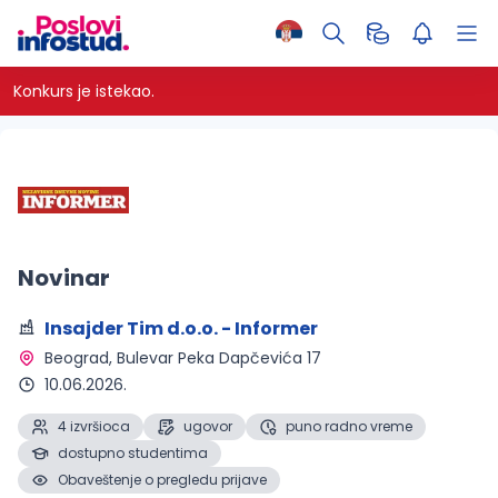
Konkurs je istekao.
Novinar
Insajder Tim d.o.o. - Informer
Beograd
, Bulevar Peka Dapčevića 17
10.06.2026.
4 izvršioca
ugovor
puno radno vreme
dostupno studentima
Obaveštenje o pregledu prijave