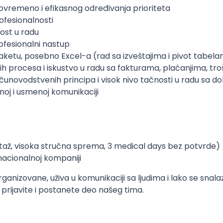
ovremeno i efikasnog određivanja prioriteta
rofesionalnosti
nost u radu
rofesionalni nastup
ketu, posebno Excel-a (rad sa izveštajima i pivot tabel
kih procesa i iskustvo u radu sa fakturama, plaćanjima, 
ačunovodstvenih principa i visok nivo tačnosti u radu sa
noj i usmenoj komunikaciji
až, visoka stručna sprema, 3 medical days bez potvrde)
rnacionalnoj kompaniji
rganizovane, uživa u komunikaciji sa ljudima i lako se snal
e prijavite i postanete deo našeg tima.