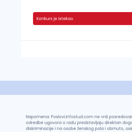
Konkurs je istekao.
Napomena: Poslovi.infostud.com ne vrši posredovanje 
odredbe ugovora o radu predstavljaju direktan dogo
diskriminacije i na osobe ženskog pola i obrnuto, os