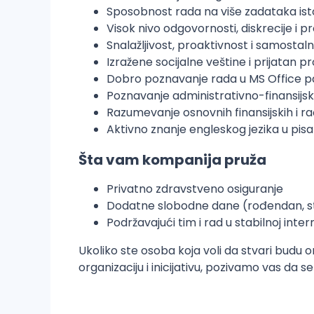
Sposobnost rada na više zadataka ist
Visok nivo odgovornosti, diskrecije i p
Snalažljivost, proaktivnost i samostal
Izražene socijalne veštine i prijatan p
Dobro poznavanje rada u MS Office pa
Poznavanje administrativno-finansijs
Razumevanje osnovnih finansijskih i r
Aktivno znanje engleskog jezika u pisa
Šta vam kompanija pruža
Privatno zdravstveno osiguranje
Dodatne slobodne dane (rođendan, st
Podržavajući tim i rad u stabilnoj inte
Ukoliko ste osoba koja voli da stvari budu o
organizaciju i inicijativu, pozivamo vas da s