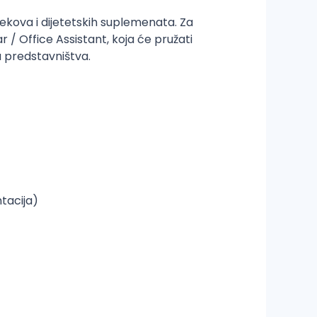
ekova i dijetetskih suplemenata. Za
/ Office Assistant, koja će pružati
 predstavništva.
ntacija)