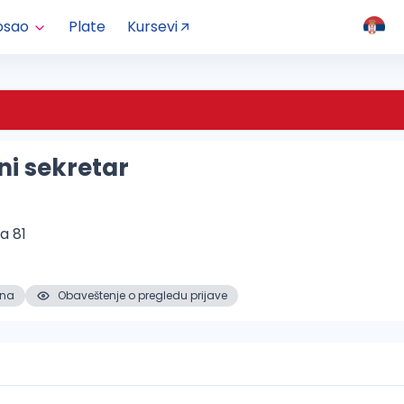
osao
Plate
Kursevi
ni sekretar
a 81
ena
Obaveštenje o pregledu prijave