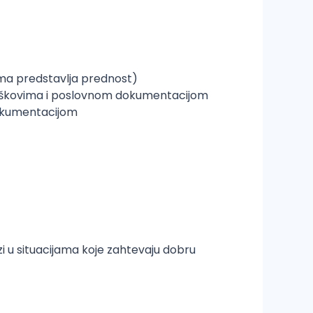
ama predstavlja prednost)
troškovima i poslovnom dokumentacijom
 dokumentacijom
azi u situacijama koje zahtevaju dobru