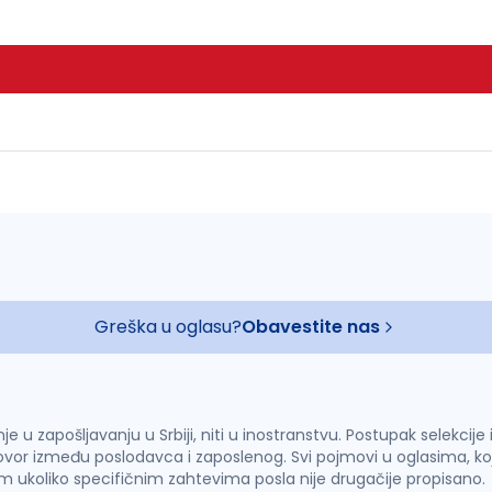
Greška u oglasu?
Obavestite nas
u zapošljavanju u Srbiji, niti u inostranstvu. Postupak selekcije
vor između poslodavca i zaposlenog. Svi pojmovi u oglasima, ko
im ukoliko specifičnim zahtevima posla nije drugačije propisano.