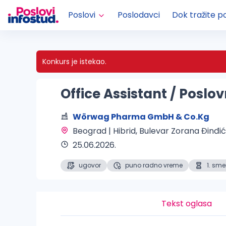
Poslovi
Poslodavci
Dok tražite p
Konkurs je istekao.
Office Assistant / Poslov
Wörwag Pharma GmbH & Co.Kg
Beograd | Hibrid
, Bulevar Zorana Đinđić
25.06.2026.
ugovor
puno radno vreme
1. sm
Tekst oglasa