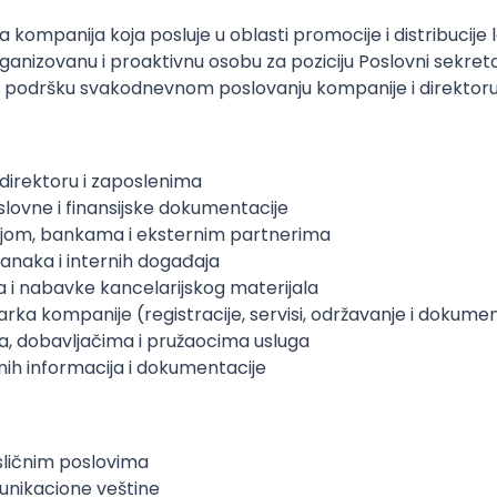
panija koja posluje u oblasti promocije i distribucije l
nizovanu i proaktivnu osobu za poziciju Poslovni sekretar 
nu podršku svakodnevnom poslovanju kompanije i direktoru
direktoru i zaposlenima
oslovne i finansijske dokumentacije
ijom, bankama i eksternim partnerima
tanaka i internih događaja
a i nabavke kancelarijskog materijala
arka kompanije (registracije, servisi, održavanje i dokume
a, dobavljačima i pružaocima usluga
nih informacija i dokumentacije
 sličnim poslovima
unikacione veštine