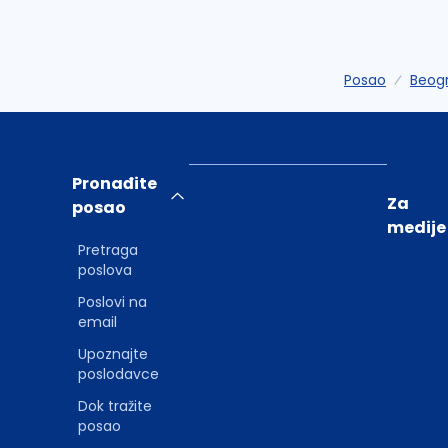
Posao
Beog
Pronađite
Za
posao
medije
Pretraga
poslova
Poslovi na
email
Upoznajte
poslodavce
Dok tražite
posao