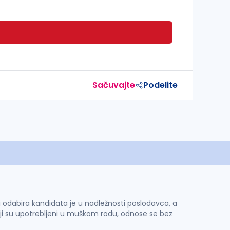
Sačuvajte
Podelite
 i odabira kandidata je u nadležnosti poslodavca, a
ji su upotrebljeni u muškom rodu, odnose se bez