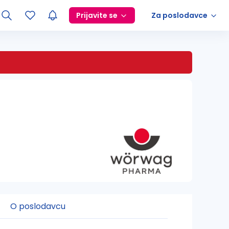
Prijavite se
Za poslodavce
O poslodavcu