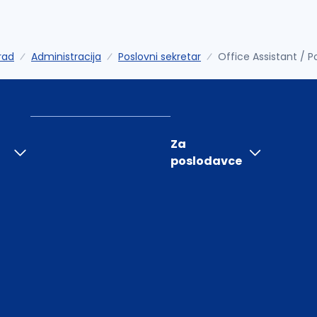
rad
Administracija
Poslovni sekretar
Office Assistant / P
Za
poslodavce