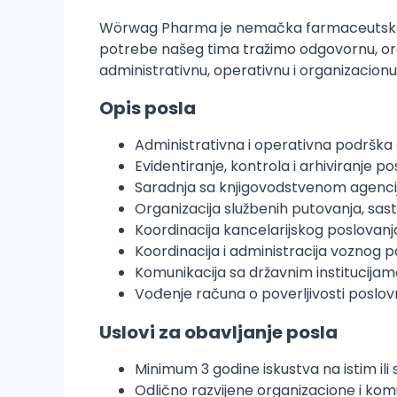
Wörwag Pharma je nemačka farmaceutska kom
potrebe našeg tima tražimo odgovornu, orga
administrativnu, operativnu i organizacio
Opis posla
Administrativna i operativna podrška 
Evidentiranje, kontrola i arhiviranje p
Saradnja sa knjigovodstvenom agenc
Organizacija službenih putovanja, sas
Koordinacija kancelarijskog poslovanj
Koordinacija i administracija voznog p
Komunikacija sa državnim institucijam
Vođenje računa o poverljivosti poslov
Uslovi za obavljanje posla
Minimum 3 godine iskustva na istim ili
Odlično razvijene organizacione i kom