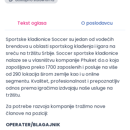
Tekst oglasa
O poslodavcu
Sportske kladionice Soccer su jedan od vodećih
brendova u oblasti sportskog klađenja i igara na
sreću na tržištu Srbije. Soccer sportske kladionice
nalaze se u vlasništvu kompanije Phuket d.o.o koja
zapošljava preko 1700 zaposlenih i posluje na više
od 290 lokacija širom zemlje kao i u online
segmentu. Kvalitet, profesionalnost i prepoznatljiv
odnos prema igračima izdvajaju naše usluge na
tržištu.
Za potrebe razvoja kompanije tražimo nove
članove na poziciji:
OPERATER/BLAGAJNIK