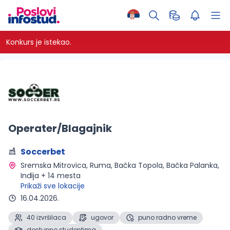
Konkurs je istekao.
Operater/Blagajnik
Soccerbet
Sremska Mitrovica, Ruma, Bačka Topola, Bačka Palanka, 
Inđija + 14 mesta 
Prikaži sve lokacije
16.04.2026.
40 izvršilaca
ugovor
puno radno vreme
dostupno studentima