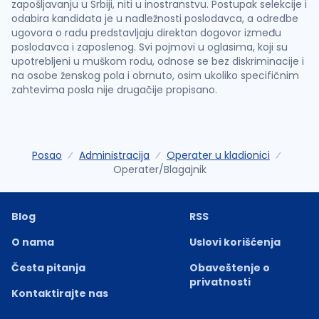
zapošljavanju u Srbiji, niti u inostranstvu. Postupak selekcije i
odabira kandidata je u nadležnosti poslodavca, a odredbe
ugovora o radu predstavljaju direktan dogovor između
poslodavca i zaposlenog. Svi pojmovi u oglasima, koji su
upotrebljeni u muškom rodu, odnose se bez diskriminacije i
na osobe ženskog pola i obrnuto, osim ukoliko specifičnim
zahtevima posla nije drugačije propisano.
Posao
Administracija
Operater u kladionici
Operater/Blagajnik
Blog
RSS
O nama
Uslovi korišćenja
Česta pitanja
Obaveštenje o
privatnosti
Kontaktirajte nas