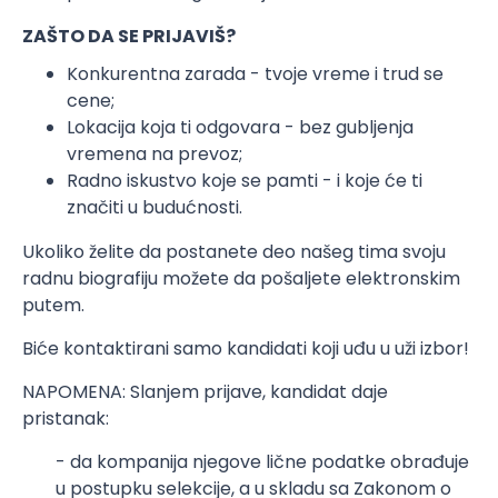
ZAŠTO DA SE PRIJAVIŠ?
Konkurentna zarada - tvoje vreme i trud se
cene;
Lokacija koja ti odgovara - bez gubljenja
vremena na prevoz;
Radno iskustvo koje se pamti - i koje će ti
značiti u budućnosti.
Ukoliko želite da postanete deo našeg tima svoju
radnu biografiju možete da pošaljete elektronskim
putem.
Biće kontaktirani samo kandidati koji uđu u uži izbor!
NAPOMENA: Slanjem prijave, kandidat daje
pristanak:
- da kompanija njegove lične podatke obrađuje
u postupku selekcije, a u skladu sa Zakonom o