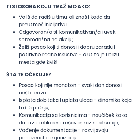
TI SI OSOBA KOJU TRAŽIMO AKO:
Voliš da radiš u timu, ali znaš i kada da
preuzmeš inicijativu;
Odgovoran/a si, komunikativan/a i uvek
spreman/na na akciju;
Želiš posao koji ti donosi i dobru zaradu i
pozitivno radno iskustvo - a uz to je i blizu
mesta gde živiš!
ŠTA TE OČEKUJE?
Posao koji nije monoton - svaki dan donosi
nešto novo!
Isplata dobitaka i uplata uloga - dinamika koja
ti drži pažnju;
Komunikacija sa korisnicima - naučićeš kako
da brzo i efikasno rešavaš razne situacije;
Vođenje dokumentacije - razvij svoju
preciznost i organizaciju.