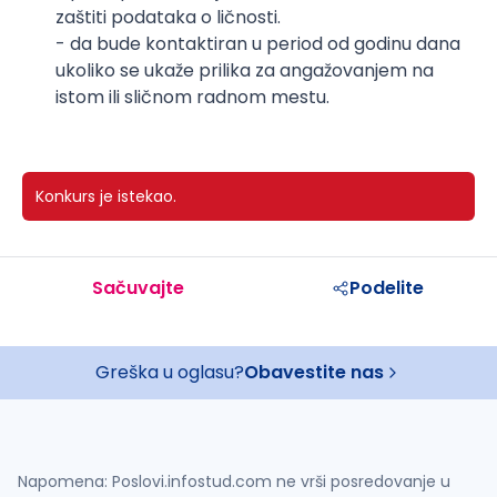
zaštiti podataka o ličnosti.
- da bude kontaktiran u period od godinu dana
ukoliko se ukaže prilika za angažovanjem na
istom ili sličnom radnom mestu.
Konkurs je istekao.
Sačuvajte
Podelite
Greška u oglasu?
Obavestite nas
Napomena: Poslovi.infostud.com ne vrši posredovanje u