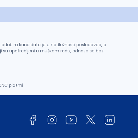
 i odabira kandidata je u nadležnosti poslodavca, a
ji su upotrebljeni u muškom rodu, odnose se bez
CNC plazmi