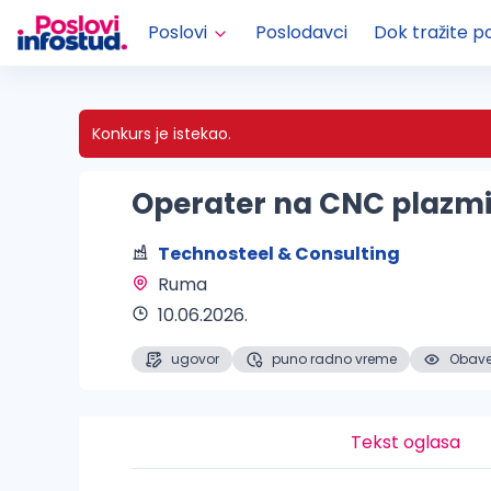
Poslovi
Poslodavci
Dok tražite p
Konkurs je istekao.
Operater na CNC plazm
Technosteel & Consulting
Ruma 
10.06.2026.
ugovor
puno radno vreme
Obaveš
Tekst oglasa