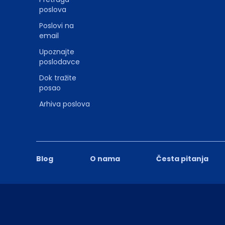
poslova
Poslovi na
email
Upoznajte
poslodavce
Dok tražite
posao
Arhiva poslova
Blog
O nama
Česta pitanja