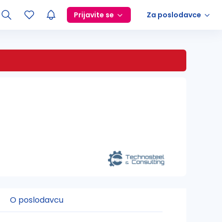
Prijavite se
Za poslodavce
O poslodavcu