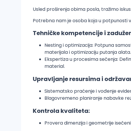
Usled proširenja obima posla, tražimo isk
Potrebna nam je osoba koja u potpunosti v
Tehničke kompetencije i zadužen
Nesting i optimizacija: Potpuna samos
materijala i optimizaciju putanja alata.
Ekspertiza u procesima sečenja: Defin
material.
Upravljanje resursima i održava
Sistematsko praćenje i vođenje eviden
Blagovremeno planiranje nabavke rezer
Kontrola kvaliteta:
Provera dimenzija i geometrije isečen