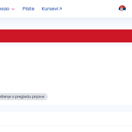
osao
Plate
Kursevi
i
tenje o pregledu prijave