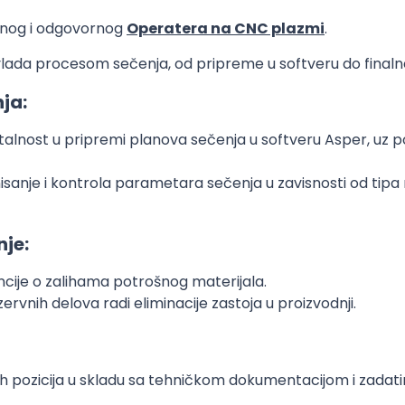
usnog i odgovornog
Operatera na CNC plazmi
.
lada procesom sečenja, od pripreme u softveru do finaln
ja:
talnost u pripremi planova sečenja u softveru Asper, uz po
isanje i kontrola parametara sečenja u zavisnosti od tipa 
nje:
cije o zalihama potrošnog materijala.
vnih delova radi eliminacije zastoja u proizvodnji.
ih pozicija u skladu sa tehničkom dokumentacijom i zadat