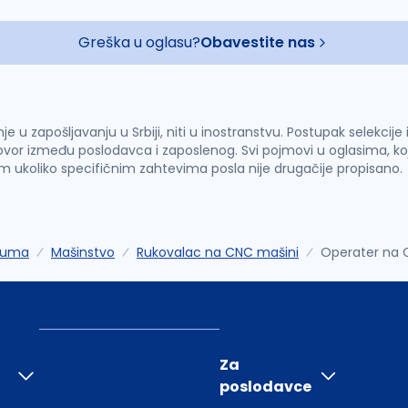
Greška u oglasu?
Obavestite nas
u zapošljavanju u Srbiji, niti u inostranstvu. Postupak selekcije
vor između poslodavca i zaposlenog. Svi pojmovi u oglasima, ko
im ukoliko specifičnim zahtevima posla nije drugačije propisano.
Ruma
Mašinstvo
Rukovalac na CNC mašini
Operater na 
Za
poslodavce