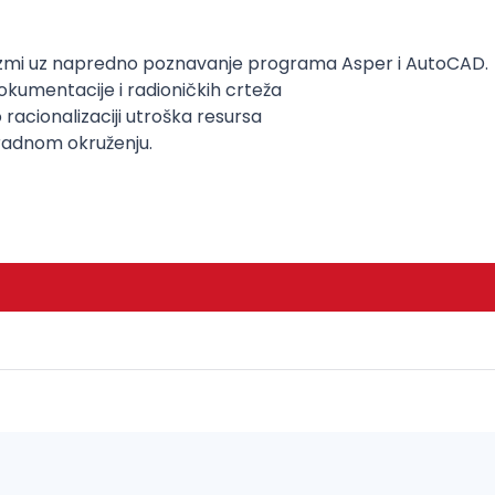
zmi uz napredno poznavanje programa Asper i AutoCAD.
kumentacije i radioničkih crteža
o racionalizaciji utroška resursa
radnom okruženju.