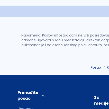
Napomena: Poslovi.infostud.com ne vrši posredovanje 
odredbe ugovora o radu predstavljaju direktan dogo
diskriminacije i na osobe ženskog pola i obrnuto, os
Posao
Pronađite
Za
posao
medije
Pretraga