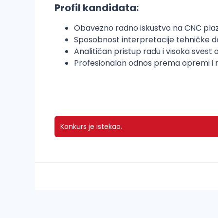
Profil kandidata:
Obavezno radno iskustvo na CNC pla
Sposobnost interpretacije tehničke do
Analitičan pristup radu i visoka svest 
Profesionalan odnos prema opremi i 
Konkurs je istekao.