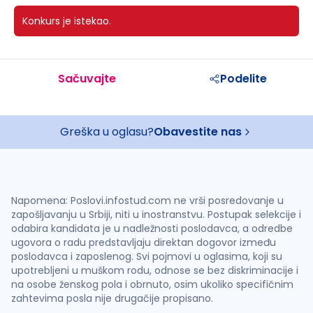
Konkurs je istekao.
Sačuvajte
Podelite
Greška u oglasu?
Obavestite nas
Napomena: Poslovi.infostud.com ne vrši posredovanje u
zapošljavanju u Srbiji, niti u inostranstvu. Postupak selekcije i
odabira kandidata je u nadležnosti poslodavca, a odredbe
ugovora o radu predstavljaju direktan dogovor između
poslodavca i zaposlenog. Svi pojmovi u oglasima, koji su
upotrebljeni u muškom rodu, odnose se bez diskriminacije i
na osobe ženskog pola i obrnuto, osim ukoliko specifičnim
zahtevima posla nije drugačije propisano.