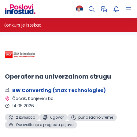
Konkurs je istekao.
Operater na univerzalnom strugu
BW Converting (Stax Technologies)
Čačak
, Konjevići bb
14.05.2026.
2 izvršioca
ugovor
puno radno vreme
Obaveštenje o pregledu prijave