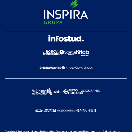
Poslovi Infostud vodeća platforma za zapošljavanje u Srbiji, deo