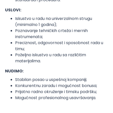
USLOVI:
Iskustvo u radu na univerzalnom strugu
(minimalno 1 godina);
Poznavanje tehničkih crteža i mernih
instrumenata;
Preciznost, odgovornost i sposobnost rada u
timu;
Poželjno iskustvo u radu sa različitim
materijalima.
NUDIMO:
Stabilan posao u uspešnoj kompaniji;
Konkurentnu zaradu i mogućnost bonusa;
Prijatno radno okruženje i timsku podršku;
Mogućnost profesionalnog usavršavanja.