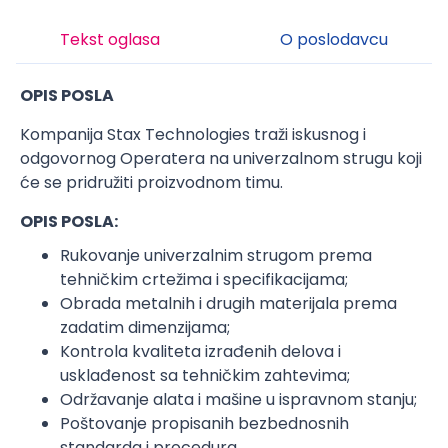
Tekst oglasa
O poslodavcu
OPIS POSLA
Kompanija Stax Technologies traži iskusnog i
odgovornog Operatera na univerzalnom strugu koji
će se pridružiti proizvodnom timu.
OPIS POSLA:
Rukovanje univerzalnim strugom prema
tehničkim crtežima i specifikacijama;
Obrada metalnih i drugih materijala prema
zadatim dimenzijama;
Kontrola kvaliteta izrađenih delova i
usklađenost sa tehničkim zahtevima;
Održavanje alata i mašine u ispravnom stanju;
Poštovanje propisanih bezbednosnih
standarda i procedura.