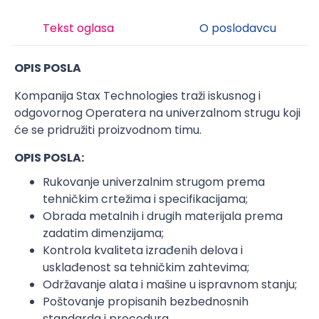
Tekst oglasa
O poslodavcu
OPIS POSLA
Kompanija Stax Technologies traži iskusnog i
odgovornog Operatera na univerzalnom strugu koji
će se pridružiti proizvodnom timu.
OPIS POSLA:
Rukovanje univerzalnim strugom prema
tehničkim crtežima i specifikacijama;
Obrada metalnih i drugih materijala prema
zadatim dimenzijama;
Kontrola kvaliteta izrađenih delova i
usklađenost sa tehničkim zahtevima;
Održavanje alata i mašine u ispravnom stanju;
Poštovanje propisanih bezbednosnih
standarda i procedura.