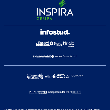
Poslovi Infostud vodeća platforma za zapošljavanje u Srbiji, deo