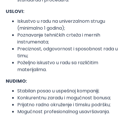
USLOVI:
Iskustvo u radu na univerzalnom strugu
(minimalno 1 godina);
Poznavanje tehničkih crteža i mernih
instrumenata;
Preciznost, odgovornost i sposobnost rada u
timu;
Poželjno iskustvo u radu sa različitim
materijalima.
NUDIMO:
Stabilan posao u uspešnoj kompaniji;
Konkurentnu zaradu i mogućnost bonusa;
Prijatno radno okruženje i timsku podršku;
Mogućnost profesionalnog usavršavanja.