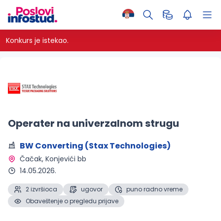
Konkurs je istekao.
Operater na univerzalnom strugu
BW Converting (Stax Technologies)
Čačak
, Konjevići bb
14.05.2026.
2 izvršioca
ugovor
puno radno vreme
Obaveštenje o pregledu prijave