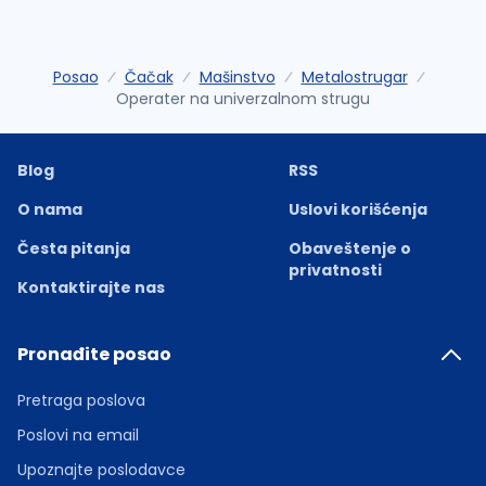
Posao
Čačak
Mašinstvo
Metalostrugar
Operater na univerzalnom strugu
Blog
RSS
O nama
Uslovi korišćenja
Česta pitanja
Obaveštenje o
privatnosti
Kontaktirajte nas
Pronađite posao
Pretraga poslova
Poslovi na email
Upoznajte poslodavce