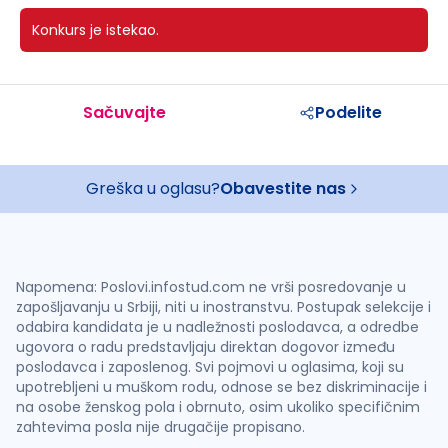
Konkurs je istekao.
Sačuvajte
Podelite
Greška u oglasu?
Obavestite nas
Napomena: Poslovi.infostud.com ne vrši posredovanje u
zapošljavanju u Srbiji, niti u inostranstvu. Postupak selekcije i
odabira kandidata je u nadležnosti poslodavca, a odredbe
ugovora o radu predstavljaju direktan dogovor između
poslodavca i zaposlenog. Svi pojmovi u oglasima, koji su
upotrebljeni u muškom rodu, odnose se bez diskriminacije i
na osobe ženskog pola i obrnuto, osim ukoliko specifičnim
zahtevima posla nije drugačije propisano.