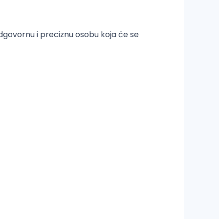
govornu i preciznu osobu koja će se
a