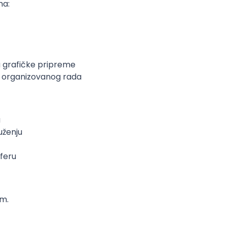
ma:
a grafičke pripreme
t organizovanog rada
a
uženju
sferu
em.