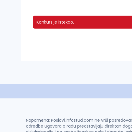
Konkurs je istekao.
Napomena: Poslovi.infostud.com ne vrši posredovanje 
odredbe ugovora o radu predstavljaju direktan dogo