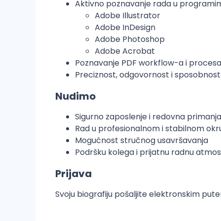
Aktivno poznavanje rada u programi
Adobe Illustrator
Adobe InDesign
Adobe Photoshop
Adobe Acrobat
Poznavanje PDF workflow-a i proces
Preciznost, odgovornost i sposobnos
Nudimo
Sigurno zaposlenje i redovna primanj
Rad u profesionalnom i stabilnom okr
Mogućnost stručnog usavršavanja
Podršku kolega i prijatnu radnu atmo
Prijava
Svoju biografiju pošaljite elektronskim put