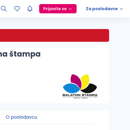
Prijavite se
Za poslodavce
alna štampa
O poslodavcu