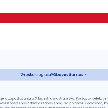
Greška u oglasu?
Obavestite nas
u zapošljavanju u Srbiji, niti u inostranstvu. Postupak selekcije
vor između poslodavca i zaposlenog. Svi pojmovi u oglasima, ko