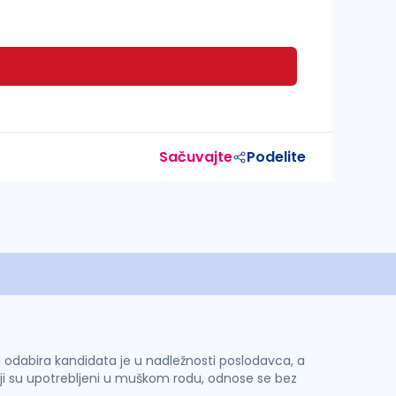
Sačuvajte
Podelite
 i odabira kandidata je u nadležnosti poslodavca, a
ji su upotrebljeni u muškom rodu, odnose se bez