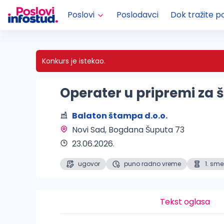
Poslovi
Poslodavci
Dok tražite p
Konkurs je istekao.
Operater u pripremi za 
Balaton štampa d.o.o.
Novi Sad
, Bogdana Šuputa 73
23.06.2026.
ugovor
puno radno vreme
1. sm
Tekst oglasa