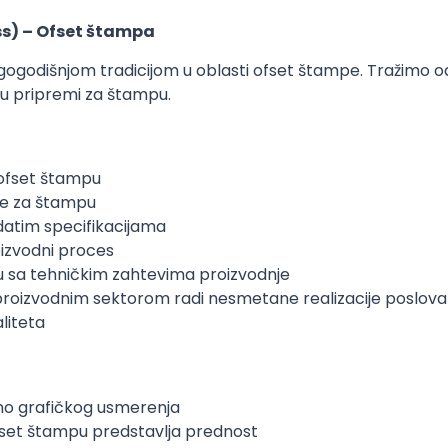
ss) – Ofset štampa
godišnjom tradicijom u oblasti ofset štampe. Tražimo od
 u pripremi za štampu.
a ofset štampu
me za štampu
atim specifikacijama
oizvodni proces
adu sa tehničkim zahtevima proizvodnje
proizvodnim sektorom radi nesmetane realizacije poslov
liteta
ljno grafičkog usmerenja
fset štampu predstavlja prednost