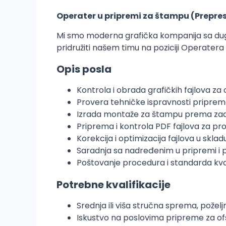
Operater u pripremi za štampu (Prepre
Mi smo moderna grafička kompanija sa dugo
pridružiti našem timu na poziciji Operatera
Opis posla
Kontrola i obrada grafičkih fajlova z
Provera tehničke ispravnosti pripre
Izrada montaže za štampu prema zad
Priprema i kontrola PDF fajlova za pr
Korekcija i optimizacija fajlova u skl
Saradnja sa nadređenim u pripremi i 
Poštovanje procedura i standarda kva
Potrebne kvalifikacije
Srednja ili viša stručna sprema, pože
Iskustvo na poslovima pripreme za o