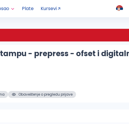
osao
Plate
Kursevi
štampu - prepress - ofset i digit
ena
Obaveštenje o pregledu prijave