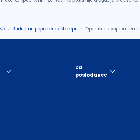
im ukoliko specifičnim zahtevima posla nije drugačije propisano.
tvo
Radnik na pripremi za štampu
Operater u pripremi za š
Za
poslodavce