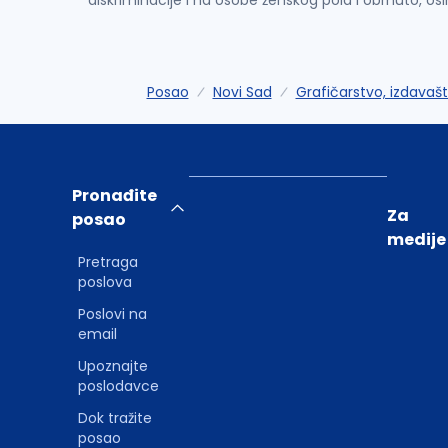
diskriminacije i na osobe ženskog pola i obrnuto, os
Posao
Novi Sad
Grafičarstvo, izdavaš
Pronađite
Za
posao
medije
Pretraga
poslova
Poslovi na
email
Upoznajte
poslodavce
Dok tražite
posao