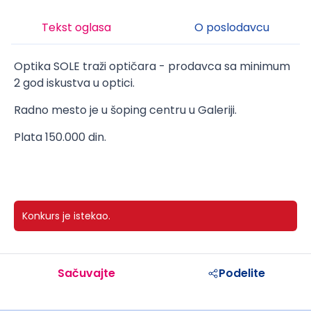
Tekst oglasa
O poslodavcu
Optika SOLE traži optičara -
prodavca
sa minimum
2 god iskustva u optici.
Radno mesto je u šoping centru u Galeriji.
Plata 150.000 din.
Konkurs je istekao.
Sačuvajte
Podelite