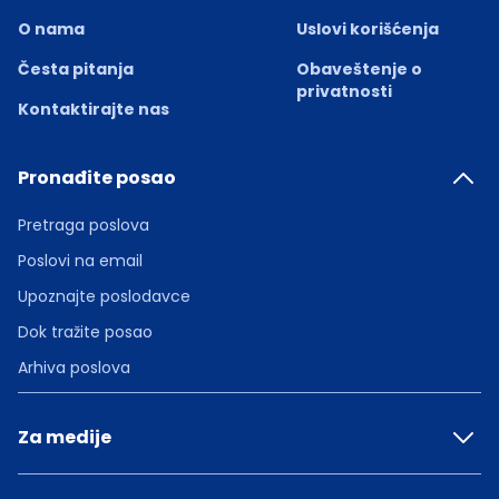
O nama
Uslovi korišćenja
Česta pitanja
Obaveštenje o
privatnosti
Kontaktirajte nas
Pronađite posao
Pretraga poslova
Poslovi na email
Upoznajte poslodavce
Dok tražite posao
Arhiva poslova
Za medije