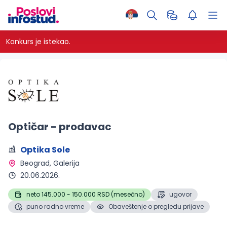
Konkurs je istekao.
Optičar - prodavac
Optika Sole
Beograd
, Galerija 
20.06.2026.
neto 145.000 - 150.000 RSD (mesečno)
ugovor
puno radno vreme
Obaveštenje o pregledu prijave