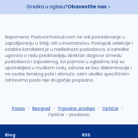
Greška u oglasu?
Obavestite nas
Napomena: Poslovi.infostud.com ne vrši posredovanje u
zapošljavanju u Srbiji, niti u inostranstvu. Postupak selekcije i
odabira kandidata je u nadležnosti poslodavca, a odredbe
ugovora o radu predstavljaju direktan dogovor između
poslodavca i zaposlenog. Svi pojmovi u oglasima, koji su
upotrebljeni u muškom rodu, odnose se bez diskriminacije i
na osobe ženskog pola i obrnuto, osim ukoliko specifičnim
zahtevima posla nije drugačije propisano.
Posao
Beograd
Trgovina, prodaja
Optičar
Optičar - prodavac
Blog
RSS