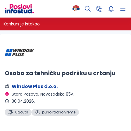
Konkurs je istekao.
Osoba za tehničku podršku u crtanju
Window Plus d.o.o.
Stara Pazova
, Novosadska 85A
30.04.2026.
ugovor
puno radno vreme