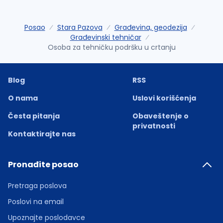
Posao
Stara Pazova
Građevina, geodezija
Građevinski tehničar
Osoba za tehničku podršku u crtanju
Blog
RSS
O nama
Uslovi korišćenja
Česta pitanja
Obaveštenje o
privatnosti
Kontaktirajte nas
Pronađite posao
Pretraga poslova
Poslovi na email
Upoznajte poslodavce