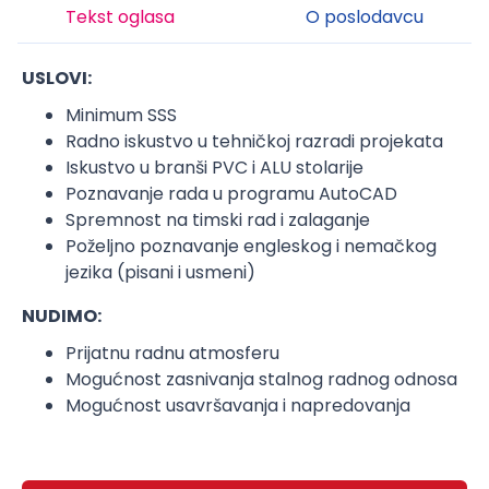
Tekst oglasa
O poslodavcu
USLOVI:
Minimum SSS
Radno iskustvo u tehničkoj razradi projekata
Iskustvo u branši PVC i ALU stolarije
Poznavanje rada u programu AutoCAD
Spremnost na timski rad i zalaganje
Poželjno poznavanje engleskog i nemačkog
jezika (pisani i usmeni)
NUDIMO:
Prijatnu radnu atmosferu
Mogućnost zasnivanja stalnog radnog odnosa
Mogućnost usavršavanja i napredovanja