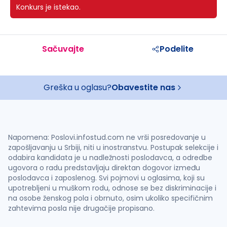
Konkurs je istekao.
Sačuvajte
Podelite
Greška u oglasu?
Obavestite nas
Napomena: Poslovi.infostud.com ne vrši posredovanje u
zapošljavanju u Srbiji, niti u inostranstvu. Postupak selekcije i
odabira kandidata je u nadležnosti poslodavca, a odredbe
ugovora o radu predstavljaju direktan dogovor između
poslodavca i zaposlenog. Svi pojmovi u oglasima, koji su
upotrebljeni u muškom rodu, odnose se bez diskriminacije i
na osobe ženskog pola i obrnuto, osim ukoliko specifičnim
zahtevima posla nije drugačije propisano.