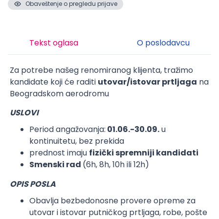
Obaveštenje o pregledu prijave
Tekst oglasa
O poslodavcu
Za potrebe našeg renomiranog klijenta, tražimo
kandidate koji će raditi
utovar/istovar prtljaga
na
Beogradskom aerodromu
USLOVI
Period angažovanja:
01.06.-30.09.
u
kontinuitetu, bez prekida
prednost imaju
fizički spremniji kandidati
Smenski rad
(6h, 8h, 10h ili 12h)
OPIS POSLA
Obavlja bezbedonosne provere opreme za
utovar i istovar putničkog prtljaga, robe, pošte