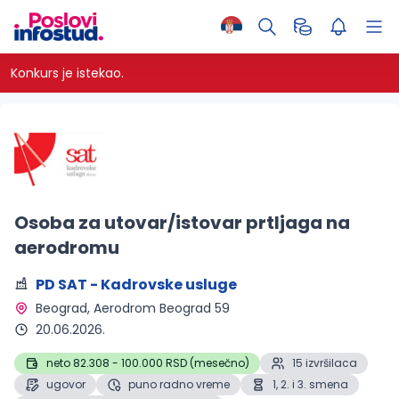
Konkurs je istekao.
Osoba za utovar/istovar prtljaga na
aerodromu
PD SAT - Kadrovske usluge
Beograd
, Aerodrom Beograd 59
20.06.2026.
neto 82.308 - 100.000 RSD (mesečno)
15 izvršilaca
ugovor
puno radno vreme
1, 2. i 3. smena