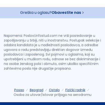
Greška u oglasu?
Obavestite nas
Napomena: Poslovi.infostud.com ne vrši posredovanje u
zapošljavanju u Srbiji, niti u inostranstvu. Postupak selekcije i
odabira kandidata je u nadležnosti poslodavca, a odredbe
ugovora o radu predstavljaju direktan dogovor između
poslodavca i zaposlenog. Svi pojmovi u oglasima, koji su
upotrebljeni u muškom rodu, odnose se bez diskriminacije i
na osobe ženskog pola i obrnuto, osim ukoliko specifičnim
zahtevima posla nije drugačije propisano.
Posao
Beograd
Ostalo
Fizički radnik
Osoba za utovar/istovar prtljaga na aerodromu