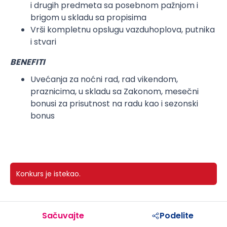
i drugih predmeta sa posebnom pažnjom i
brigom u skladu sa propisima
Vrši kompletnu opslugu vazduhoplova, putnika
i stvari
BENEFITI
Uvećanja za noćni rad, rad vikendom,
praznicima, u skladu sa Zakonom, mesečni
bonusi za prisutnost na radu kao i sezonski
bonus
Konkurs je istekao.
Sačuvajte
Podelite