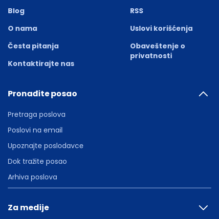
Blog
RSS
O nama
Uslovi korišćenja
Česta pitanja
Obaveštenje o
privatnosti
Kontaktirajte nas
Pronađite posao
Pretraga poslova
Poslovi na email
Upoznajte poslodavce
Dok tražite posao
Arhiva poslova
Za medije