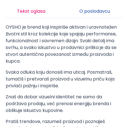
Tekst oglasa
O poslodavcu
OYSHO je brend koji inspiriše aktivan i uravnotežen
životni stil kroz kolekcije koje spajaju performanse,
funkcionalnost i savremen dizajn. Svaki detalj ima
svrhu, a svako iskustvo u prodavnici prilika je da se
stvori autentična povezanost između proizvoda i
kupca.
Svaka odluka koju donosiš ima uticaj. Posmatraš,
tumačiš i pretvaraš proizvod u vizuelnu priču koja
privlači pažnju i inspiriše.
Znaš da dobar vizuelni identitet ne samo da
podržava prodaju, već prenosi energiju brenda i
oblikuje iskustvo kupovine.
Pratiš trendove, razumeš proizvod i poznaješ