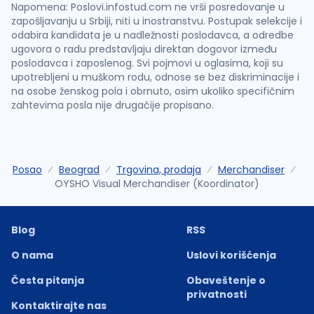
Napomena: Poslovi.infostud.com ne vrši posredovanje u
zapošljavanju u Srbiji, niti u inostranstvu. Postupak selekcije i
odabira kandidata je u nadležnosti poslodavca, a odredbe
ugovora o radu predstavljaju direktan dogovor između
poslodavca i zaposlenog. Svi pojmovi u oglasima, koji su
upotrebljeni u muškom rodu, odnose se bez diskriminacije i
na osobe ženskog pola i obrnuto, osim ukoliko specifičnim
zahtevima posla nije drugačije propisano.
Posao
Beograd
Trgovina, prodaja
Merchandiser
OYSHO Visual Merchandiser (Koordinator)
Blog
RSS
O nama
Uslovi korišćenja
Česta pitanja
Obaveštenje o
privatnosti
Kontaktirajte nas