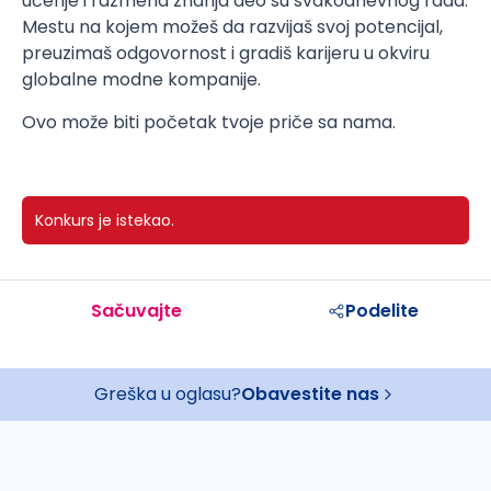
učenje i razmena znanja deo su svakodnevnog rada.
Mestu na kojem možeš da razvijaš svoj potencijal,
preuzimaš odgovornost i gradiš karijeru u okviru
globalne modne kompanije.
Ovo može biti početak tvoje priče sa nama.
Konkurs je istekao.
Sačuvajte
Podelite
Greška u oglasu?
Obavestite nas