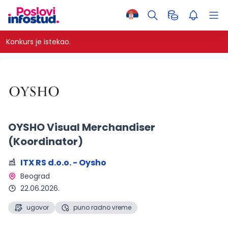
Konkurs je istekao.
OYSHO Visual Merchandiser
(Koordinator)
ITX RS d.o.o. - Oysho
Beograd 
22.06.2026.
ugovor
puno radno vreme