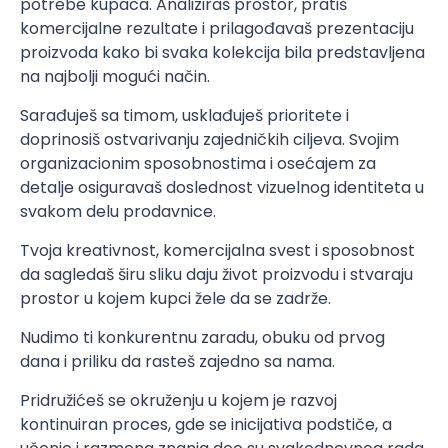
potrebe kupaca. Analiziraš prostor, pratiš
komercijalne rezultate i prilagođavaš prezentaciju
proizvoda kako bi svaka kolekcija bila predstavljena
na najbolji mogući način.
Sarađuješ sa timom, usklađuješ prioritete i
doprinosiš ostvarivanju zajedničkih ciljeva. Svojim
organizacionim sposobnostima i osećajem za
detalje osiguravaš doslednost vizuelnog identiteta u
svakom delu prodavnice.
Tvoja kreativnost, komercijalna svest i sposobnost
da sagledaš širu sliku daju život proizvodu i stvaraju
prostor u kojem kupci žele da se zadrže.
Nudimo ti konkurentnu zaradu, obuku od prvog
dana i priliku da rasteš zajedno sa nama.
Pridružićeš se okruženju u kojem je razvoj
kontinuiran proces, gde se inicijativa podstiče, a