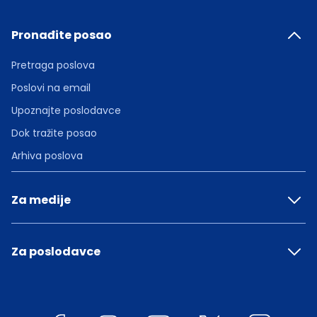
Pronađite posao
Pretraga poslova
Poslovi na email
Upoznajte poslodavce
Dok tražite posao
Arhiva poslova
Za medije
Za poslodavce