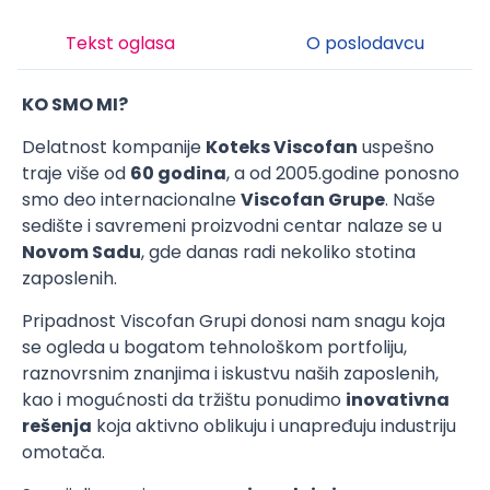
Tekst oglasa
O poslodavcu
KO SMO MI?
Delatnost kompanije
Koteks Viscofan
uspešno
traje više od
60 godina
, a od 2005.godine ponosno
smo deo internacionalne
Viscofan Grupe
. Naše
sedište i savremeni proizvodni centar nalaze se u
Novom Sadu
, gde danas radi nekoliko stotina
zaposlenih.
Pripadnost Viscofan Grupi donosi nam snagu koja
se ogleda u bogatom tehnološkom portfoliju,
raznovrsnim znanjima i iskustvu naših zaposlenih,
kao i mogućnosti da tržištu ponudimo
inovativna
rešenja
koja aktivno oblikuju i unapređuju industriju
omotača.