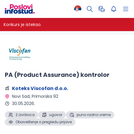
Konkurs je istekao.
PA (Product Assurance) kontrolor
Koteks Viscofan d.o.o.
Novi Sad
, Primorska 92
30.05.2026.
2 izvršioca
ugovor
puno radno vreme
Obaveštenje o pregledu prijave