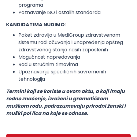
programa
Poznavanje ISO i ostalih standarda
KANDIDATIMA NUDIMO:
Paket zdravlja u MediGroup zdravstvenom
sistemu radi očuvanja i unapređenja opšteg
zdravstvenog stanja naših zaposlenih
Mogućnost napredovanja
Rad u stručnim timovima
Upoznavanje specifičnih savremenih
tehnologija
Termini koji se koriste u ovom aktu, a koji imaju
rodno značenje, izraženi u gramatičkom
muškom rodu, podrazumevaju prirodni ženski i
muški pol lica na koje se odnose.