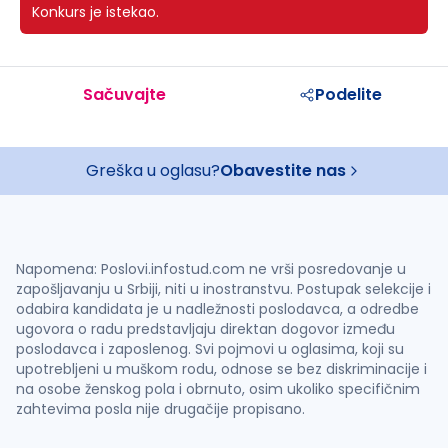
Konkurs je istekao.
Sačuvajte
Podelite
Greška u oglasu?
Obavestite nas
Napomena: Poslovi.infostud.com ne vrši posredovanje u
zapošljavanju u Srbiji, niti u inostranstvu. Postupak selekcije i
odabira kandidata je u nadležnosti poslodavca, a odredbe
ugovora o radu predstavljaju direktan dogovor između
poslodavca i zaposlenog. Svi pojmovi u oglasima, koji su
upotrebljeni u muškom rodu, odnose se bez diskriminacije i
na osobe ženskog pola i obrnuto, osim ukoliko specifičnim
zahtevima posla nije drugačije propisano.