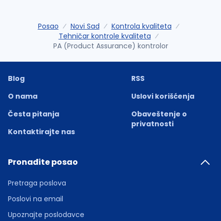
Posao
Novi Sad
Kontrola kvaliteta
Tehničar kontrole kvaliteta
PA (Product Assurance) kontrolor
Blog
RSS
O nama
Uslovi korišćenja
Česta pitanja
Obaveštenje o
privatnosti
Kontaktirajte nas
Pronađite posao
Pretraga poslova
Poslovi na email
Upoznajte poslodavce