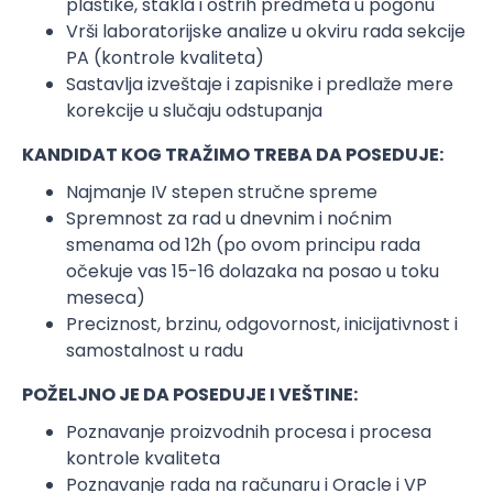
plastike, stakla i oštrih predmeta u pogonu
Vrši laboratorijske analize u okviru rada sekcije
PA (kontrole kvaliteta)
Sastavlja izveštaje i zapisnike i predlaže mere
korekcije u slučaju odstupanja
KANDIDAT KOG TRAŽIMO TREBA DA POSEDUJE:
Najmanje IV stepen stručne spreme
Spremnost za rad u dnevnim i noćnim
smenama od 12h (po ovom principu rada
očekuje vas 15-16 dolazaka na posao u toku
meseca)
Preciznost, brzinu, odgovornost, inicijativnost i
samostalnost u radu
POŽELJNO JE DA POSEDUJE I VEŠTINE:
Poznavanje proizvodnih procesa i procesa
kontrole kvaliteta
Poznavanje rada na računaru i Oracle i VP