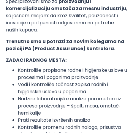
Specijalizovani smo za
proizvodnju i
komercijalizaciju omotača za mesnu industriju
,
sa jasnom misijom: da kroz kvalitet, pouzdanost i
inovacije u potpunosti odgovorimo na potrebe
naših kupaca.
Trenutno smo u potrazi za novim kolegama na
poziciji
PA (Product Assurance) kontrolora
.
ZADACI RADNOG MESTA:
Kontroliše propisane radne i higijenske uslove u
procesima i pogonima proizvodnje
Vodi i kontroliše tačnost zapisa radnih i
higijenskih uslova u pogonima
Nadzire laboratorijske analize parametara iz
procesa proizvodnje – špalt, masa, omotač,
hemikalije
Prati rezultate izvršenih analiza
Kontroliše promenu radnih naloga, prisustva