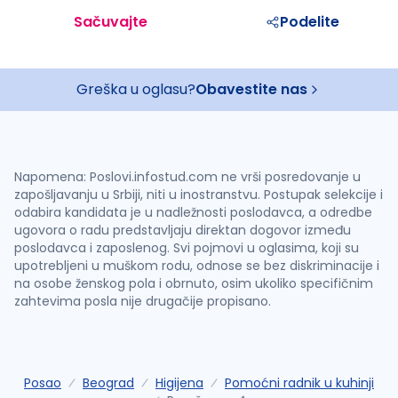
Sačuvajte
Podelite
Greška u oglasu?
Obavestite nas
Napomena: Poslovi.infostud.com ne vrši posredovanje u
zapošljavanju u Srbiji, niti u inostranstvu. Postupak selekcije i
odabira kandidata je u nadležnosti poslodavca, a odredbe
ugovora o radu predstavljaju direktan dogovor između
poslodavca i zaposlenog. Svi pojmovi u oglasima, koji su
upotrebljeni u muškom rodu, odnose se bez diskriminacije i
na osobe ženskog pola i obrnuto, osim ukoliko specifičnim
zahtevima posla nije drugačije propisano.
Posao
Beograd
Higijena
Pomoćni radnik u kuhinji