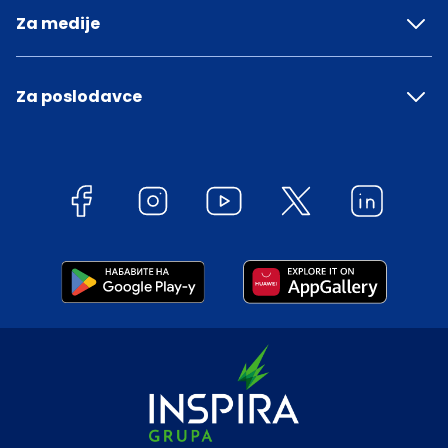
Za medije
Za poslodavce