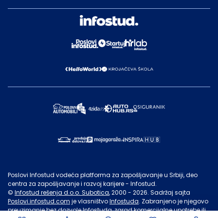
Poslovi Infostud vodeća platforma za zapošljavanje u Srbiji, deo
centra za zapošljavanje i razvoj karijere - Infostud.
©
Infostud rešenja d.o.o. Subotica
, 2000 -
2026
. Sadržaj sajta
Poslovi.infostud.com
je vlasništvo
Infostuda
. Zabranjeno je njegovo
preuzimanje bez dozvole
Infostuda
, zarad komercijalne upotrebe ili