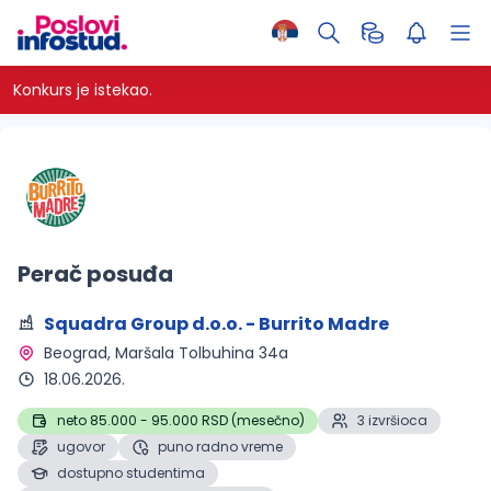
Konkurs je istekao.
Perač posuđa
Squadra Group d.o.o. - Burrito Madre
Beograd
, Maršala Tolbuhina 34a
18.06.2026.
neto 85.000 - 95.000 RSD (mesečno)
3 izvršioca
ugovor
puno radno vreme
dostupno studentima