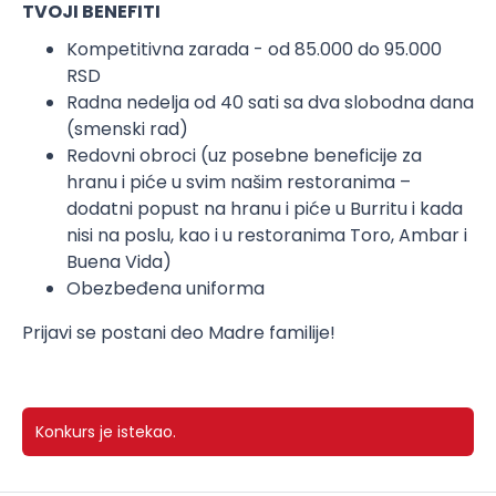
TVOJI BENEFITI
Kompetitivna zarada - od 85.000 do 95.000
RSD
Radna nedelja od 40 sati sa dva slobodna dana
(smenski rad)
Redovni obroci (uz posebne beneficije za
hranu i piće u svim našim restoranima –
dodatni popust na hranu i piće u Burritu i kada
nisi na poslu, kao i u restoranima Toro, Ambar i
Buena Vida)
Obezbeđena uniforma
Prijavi se postani deo Madre familije!
Konkurs je istekao.