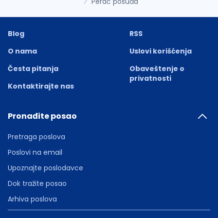
Perač posuđa
Blog
RSS
O nama
Uslovi korišćenja
Česta pitanja
Obaveštenje o
privatnosti
Kontaktirajte nas
Pronađite posao
Pretraga poslova
Poslovi na email
Upoznajte poslodavce
Dok tražite posao
Arhiva poslova