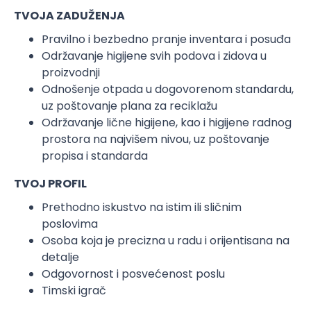
TVOJA ZADU
ŽENJA
Pravilno i bezbedno pranje inventara i posuđa
Održavanje higijene svih podova i zidova u
proizvodnji
Odnošenje otpada u dogovorenom standardu,
uz poštovanje plana za reciklažu
Održavanje lične higijene, kao i higijene radnog
prostora na najvišem nivou, uz poštovanje
propisa i standarda
TVOJ PROFIL
Prethodno iskustvo na istim ili sličnim
poslovima
Osoba koja je precizna u radu i orijentisana na
detalje
Odgovornost i posvećenost poslu
Timski igrač