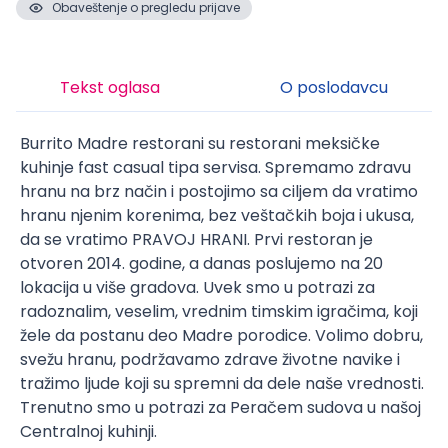
Obaveštenje o pregledu prijave
Tekst oglasa
O poslodavcu
Burrito Madre restorani su restorani meksičke
kuhinje fast casual tipa servisa. Spremamo zdravu
hranu na brz način i postojimo sa ciljem da vratimo
hranu njenim korenima, bez veštačkih boja i ukusa,
da se vratimo PRAVOJ HRANI. Prvi restoran je
otvoren 2014. godine, a danas poslujemo na 20
lokacija u više gradova. Uvek smo u potrazi za
radoznalim, veselim, vrednim timskim igračima, koji
žele da postanu deo Madre porodice. Volimo dobru,
svežu hranu, podržavamo zdrave životne navike i
tražimo ljude koji su spremni da dele naše vrednosti.
Trenutno smo u potrazi za Peračem sudova u našoj
Centralnoj kuhinji.