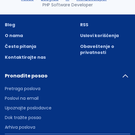
PHP Software Developer
Blog
RSS
O nama
Uslovi korišćenja
Česta pitanja
Obaveštenje o
privatnosti
Kontaktirajte nas
Pronađite posao
Pretraga poslova
Poslovi na email
Upoznajte poslodavce
Dok tražite posao
Arhiva poslova