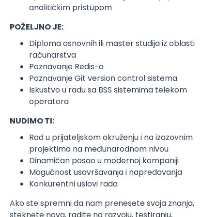
analitičkim pristupom
POŽELJNO JE:
Diploma osnovnih ili master studija iz oblasti
računarstva
Poznavanje Redis-a
Poznavanje Git version control sistema
Iskustvo u radu sa BSS sistemima telekom
operatora
NUDIMO TI:
Rad u prijateljskom okruženju i na izazovnim
projektima na međunarodnom nivou
Dinamičan posao u modernoj kompaniji
Mogućnost usavršavanja i napredovanja
Konkurentni uslovi rada
Ako ste spremni da nam prenesete svoja znanja,
steknete nova, radite na razvoju, testiranju,