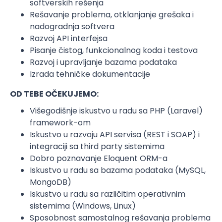
softverskih rešenja
Rešavanje problema, otklanjanje grešaka i
nadogradnja softvera
Razvoj API interfejsa
Pisanje čistog, funkcionalnog koda i testova
Razvoj i upravljanje bazama podataka
Izrada tehničke dokumentacije
OD TEBE OČEKUJEMO:
Višegodišnje iskustvo u radu sa PHP (Laravel)
framework-om
Iskustvo u razvoju API servisa (REST i SOAP) i
integraciji sa third party sistemima
Dobro poznavanje Eloquent ORM-a
Iskustvo u radu sa bazama podataka (MySQL,
MongoDB)
Iskustvo u radu sa različitim operativnim
sistemima (Windows, Linux)
Sposobnost samostalnog rešavanja problema