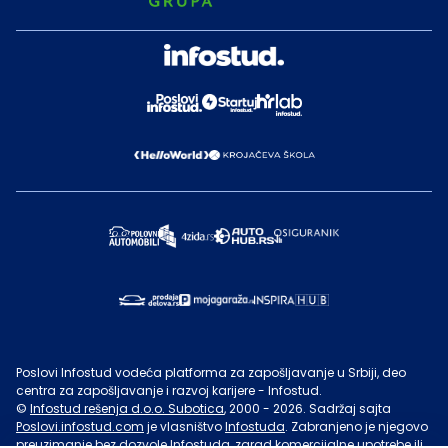
Poslovi Infostud vodeća platforma za zapošljavanje u Srbiji, deo
centra za zapošljavanje i razvoj karijere - Infostud.
©
Infostud rešenja d.o.o. Subotica
, 2000 -
2026
. Sadržaj sajta
Poslovi.infostud.com
je vlasništvo
Infostuda
. Zabranjeno je njegovo
preuzimanje bez dozvole
Infostuda
, zarad komercijalne upotrebe ili