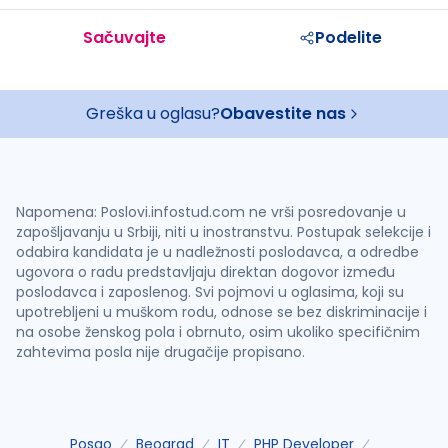
Sačuvajte
Podelite
Greška u oglasu?
Obavestite nas
Napomena: Poslovi.infostud.com ne vrši posredovanje u
zapošljavanju u Srbiji, niti u inostranstvu. Postupak selekcije i
odabira kandidata je u nadležnosti poslodavca, a odredbe
ugovora o radu predstavljaju direktan dogovor između
poslodavca i zaposlenog. Svi pojmovi u oglasima, koji su
upotrebljeni u muškom rodu, odnose se bez diskriminacije i
na osobe ženskog pola i obrnuto, osim ukoliko specifičnim
zahtevima posla nije drugačije propisano.
Posao
Beograd
IT
PHP Developer