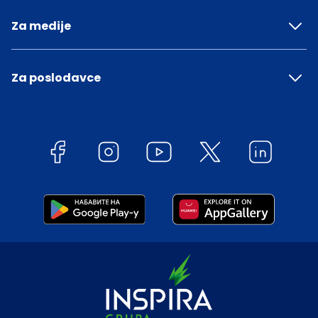
Za medije
Za poslodavce