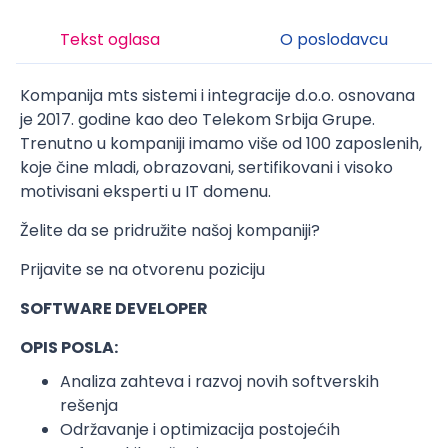
Tekst oglasa
O poslodavcu
Kompanija mts sistemi i integracije d.o.o. osnovana
je 2017. godine kao deo Telekom Srbija Grupe.
Trenutno u kompaniji imamo više od 100 zaposlenih,
koje čine mladi, obrazovani, sertifikovani i visoko
motivisani eksperti u IT domenu.
Želite da se pridružite našoj kompaniji?
Prijavite se na otvorenu poziciju
SOFTWARE DEVELOPER
OPIS POSLA:
Analiza zahteva i razvoj novih softverskih
rešenja
Održavanje i optimizacija postojećih