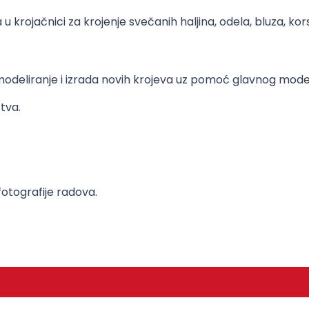
krojačnici za krojenje svečanih haljina, odela, bluza, korset
odeliranje i izrada novih krojeva uz pomoć glavnog mode
tva.
fotografije radova.