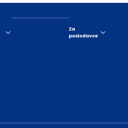
Za
poslodavce