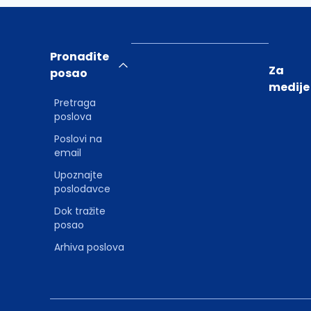
Pronađite
Za
posao
medije
Pretraga
poslova
Poslovi na
email
Upoznajte
poslodavce
Dok tražite
posao
Arhiva poslova