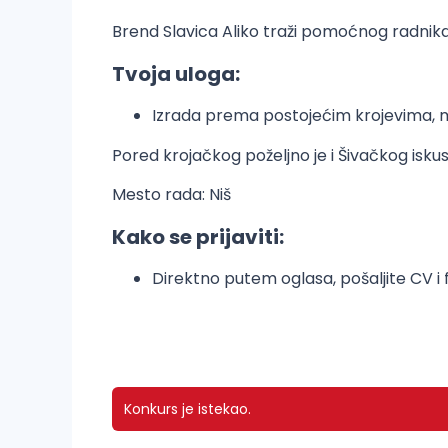
Brend Slavica Aliko traži pomoćnog radnika u 
Tvoja uloga:
Izrada prema postojećim krojevima, m
Pored krojačkog poželjno je i Šivačkog iskus
Mesto rada: Niš
Kako se prijaviti:
Direktno putem oglasa, pošaljite CV i 
Konkurs je istekao.