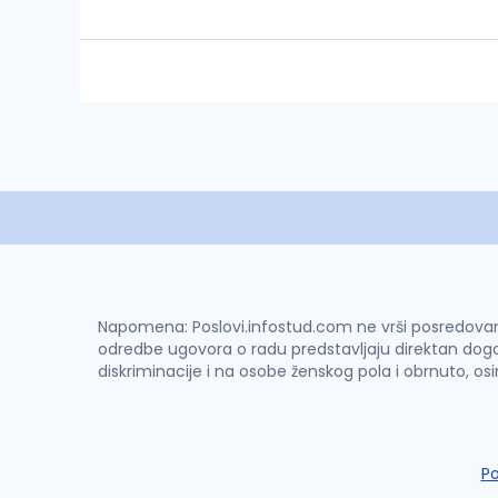
Napomena: Poslovi.infostud.com ne vrši posredovanje 
odredbe ugovora o radu predstavljaju direktan dogo
diskriminacije i na osobe ženskog pola i obrnuto, os
P