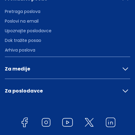
Pretraga poslova
Poslovi na email
Upoznajte poslodavce
Dok tražite posao
Arhiva poslova
Za medije
Za poslodavce