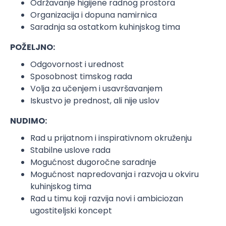
Održavanje higijene radnog prostora
Organizacija i dopuna namirnica
Saradnja sa ostatkom kuhinjskog tima
POŽELJNO:
Odgovornost i urednost
Sposobnost timskog rada
Volja za učenjem i usavršavanjem
Iskustvo je prednost, ali nije uslov
NUDIMO:
Rad u prijatnom i inspirativnom okruženju
Stabilne uslove rada
Mogućnost dugoročne saradnje
Mogućnost napredovanja i razvoja u okviru
kuhinjskog tima
Rad u timu koji razvija novi i ambiciozan
ugostiteljski koncept