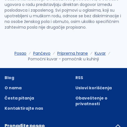
ugovora o radu predstavljaju direktan dogovor između
poslodavca i zaposlenog. Svi pojmovi u oglasima, koji su
upotrebljeni u muškom rodu, odnose se bez diskriminacije i
na osobe ženskog pola i obrnuto, osim ukoliko specifičnim
zahtevima posla nije drugačije propisano.
Posao
Pančevo
Priprema hrane
Kuvar
Pomoćni kuvar - pomoćnik u kuhinji
Blog
RSS
O nama
Uslovi korišćenja
Česta pitanja
Obaveštenje o
privatnosti
Kontaktirajte nas
Pronađite posao