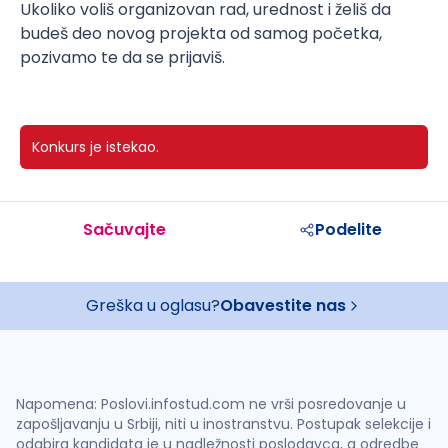
Ukoliko voliš organizovan rad, urednost i želiš da
budeš deo novog projekta od samog početka,
pozivamo te da se prijaviš.
Konkurs je istekao.
Sačuvajte
Podelite
Greška u oglasu?
Obavestite nas
Napomena: Poslovi.infostud.com ne vrši posredovanje u
zapošljavanju u Srbiji, niti u inostranstvu. Postupak selekcije i
odabira kandidata je u nadležnosti poslodavca, a odredbe