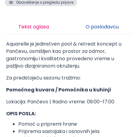
Obaveštenje o pregledu prijave
Tekst oglasa
O poslodavcu
Aquarelle je jedinstven pool & retreat koncept u
Pančevu, osmišljen kao prostor za odmor,
gastronomiju i kvalitetno provedeno vreme u
pažljivo dizajniranom okruženju.
Za predstojeću sezonu tražimo:
Pomoćnog kuvara / Pomoćnika u kuhinji
Lokacija: Pančevo | Radno vreme: 09:00–17:00
OPIS POSLA:
Pomoć u pripremi hrane
Priprema sastojaka i osnovnih jela