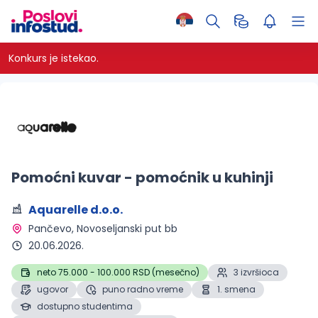
Konkurs je istekao.
Pomoćni kuvar - pomoćnik u kuhinji
Aquarelle d.o.o.
Pančevo
, Novoseljanski put bb
20.06.2026.
neto 75.000 - 100.000 RSD (mesečno)
3 izvršioca
ugovor
puno radno vreme
1. smena
dostupno studentima