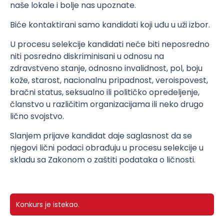
naše lokale i bolje nas upoznate.
Biće kontaktirani samo kandidati koji uđu u uži izbor.
U procesu selekcije kandidati neće biti neposredno
niti posredno diskriminisani u odnosu na
zdravstveno stanje, odnosno invalidnost, pol, boju
kože, starost, nacionalnu pripadnost, veroispovest,
bračni status, seksualno ili političko opredeljenje,
članstvo u različitim organizacijama ili neko drugo
lično svojstvo.
Slanjem prijave kandidat daje saglasnost da se
njegovi lični podaci obrađuju u procesu selekcije u
skladu sa Zakonom o zaštiti podataka o ličnosti.
Konkurs je istekao.