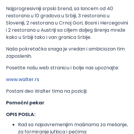
Najprogresivniji srpski brend, sa lancem od 40
restorana u 10 gradova u Srbiji, 3 restorana u
Sloveniji, 2 restorana u Crnoj Gori, Bosni i Hercegovini
i 2 restorana u Austriji sa ciljem daljeg širenja mreže
kako u Srbiji tako i van granica Srbije.
Naša pokretačka snaga je vredan i ambiciozan tim
zaposlenih.
Posetite našu web stranicu i bolje nas upoznajte:
www.walter.rs
Postani deo Walter tima na poziciji:
Pomoćni pekar
OPIS POSLA:
Rad sa najsavremenijim mašinama za mešanje,
za formiranje jufkica i pećima