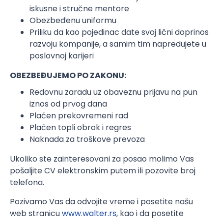
iskusne i stručne mentore
Obezbeđenu uniformu
Priliku da kao pojedinac date svoj lični doprinos
razvoju kompanije, a samim tim napredujete u
poslovnoj karijeri
OBEZBEĐUJEMO PO ZAKONU:
Redovnu zaradu uz obaveznu prijavu na pun
iznos od prvog dana
Plaćen prekovremeni rad
Plaćen topli obrok i regres
Naknada za troškove prevoza
Ukoliko ste zainteresovani za posao molimo Vas
pošaljite CV elektronskim putem ili pozovite broj
telefona.
Pozivamo Vas da odvojite vreme i posetite našu
web stranicu
www.walter.rs
, kao i da posetite