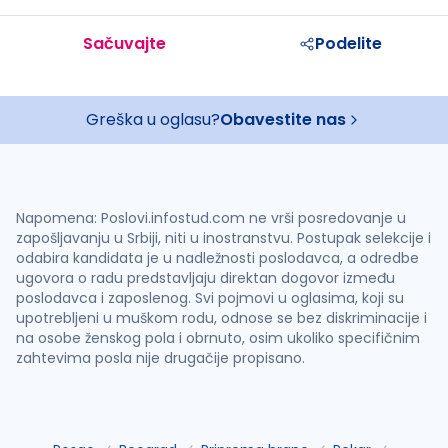
Sačuvajte
Podelite
Greška u oglasu?
Obavestite nas
Napomena: Poslovi.infostud.com ne vrši posredovanje u
zapošljavanju u Srbiji, niti u inostranstvu. Postupak selekcije i
odabira kandidata je u nadležnosti poslodavca, a odredbe
ugovora o radu predstavljaju direktan dogovor između
poslodavca i zaposlenog. Svi pojmovi u oglasima, koji su
upotrebljeni u muškom rodu, odnose se bez diskriminacije i
na osobe ženskog pola i obrnuto, osim ukoliko specifičnim
zahtevima posla nije drugačije propisano.