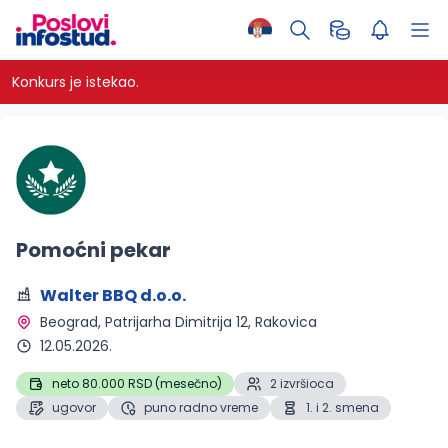
Konkurs je istekao.
Pomoćni pekar
Walter BBQ d.o.o.
Beograd
, Patrijarha Dimitrija 12, Rakovica
12.05.2026.
neto 80.000 RSD (mesečno)
2 izvršioca
ugovor
puno radno vreme
1. i 2. smena