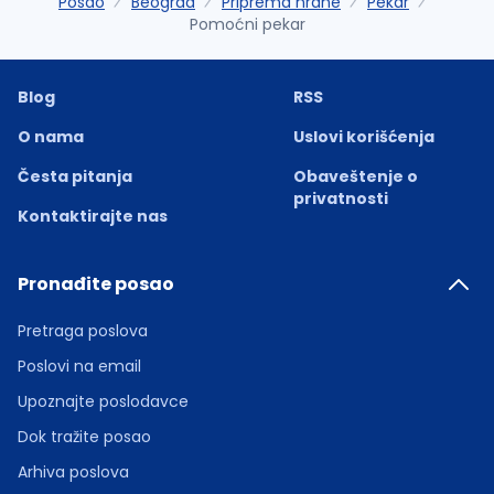
Posao
Beograd
Priprema hrane
Pekar
Pomoćni pekar
Blog
RSS
O nama
Uslovi korišćenja
Česta pitanja
Obaveštenje o
privatnosti
Kontaktirajte nas
Pronađite posao
Pretraga poslova
Poslovi na email
Upoznajte poslodavce
Dok tražite posao
Arhiva poslova