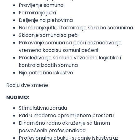
Pravljenje somuna
Formiranje jufki
Deljenje na plehovima
Normiranje jufki, i formiranje šara na somunima
Skidanje somuna sa peći
Pakovanje somuna sa peći i naznačavanje
vremena kada su somuni pečeni
Prosleđivanje somuna vozačima logistike i
kontrola izdatih somuna
Nije potrebno iskustvo
Rad u dve smene
NUDIMO:
Stimulativnu zaradu
Rad u moderno opremljenom prostoru
Dinamično radno okruženje sa timom
posvećenih profesionalaca
Profesionalnu obuku i sticanje iskustva uz