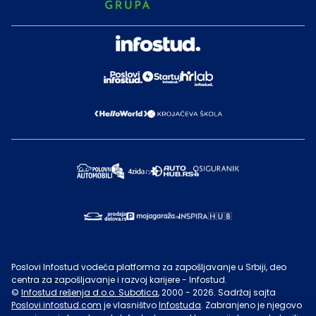
Poslovi Infostud vodeća platforma za zapošljavanje u Srbiji, deo
centra za zapošljavanje i razvoj karijere - Infostud.
©
Infostud rešenja d.o.o. Subotica
, 2000 -
2026
. Sadržaj sajta
Poslovi.infostud.com
je vlasništvo
Infostuda
. Zabranjeno je njegovo