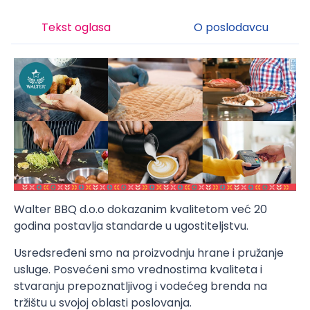
Tekst oglasa
O poslodavcu
Walter BBQ d.o.o dokazanim kvalitetom već 20
godina postavlja standarde u ugostiteljstvu.
Usredsređeni smo na proizvodnju hrane i pružanje
usluge. Posvećeni smo vrednostima kvaliteta i
stvaranju prepoznatljivog i vodećeg brenda na
tržištu u svojoj oblasti poslovanja.