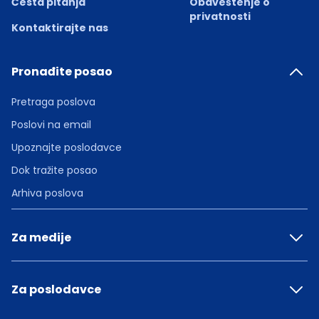
Česta pitanja
Obaveštenje o
privatnosti
Kontaktirajte nas
Pronađite posao
Pretraga poslova
Poslovi na email
Upoznajte poslodavce
Dok tražite posao
Arhiva poslova
Za medije
Za poslodavce