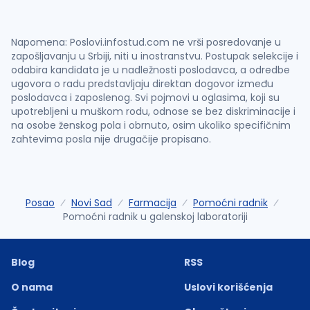
Napomena: Poslovi.infostud.com ne vrši posredovanje u
zapošljavanju u Srbiji, niti u inostranstvu. Postupak selekcije i
odabira kandidata je u nadležnosti poslodavca, a odredbe
ugovora o radu predstavljaju direktan dogovor između
poslodavca i zaposlenog. Svi pojmovi u oglasima, koji su
upotrebljeni u muškom rodu, odnose se bez diskriminacije i
na osobe ženskog pola i obrnuto, osim ukoliko specifičnim
zahtevima posla nije drugačije propisano.
Posao
Novi Sad
Farmacija
Pomoćni radnik
Pomoćni radnik u galenskoj laboratoriji
Blog
RSS
O nama
Uslovi korišćenja