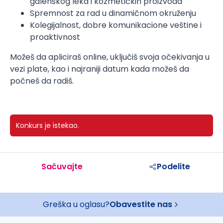
galenskog leka i kozmetičkih proizvoda
Spremnost za rad u dinamičnom okruženju
Kolegijalnost, dobre komunikacione veštine i
proaktivnost
Možeš da apliciraš online, uključiš svoja očekivanja u
vezi plate, kao i najraniji datum kada možeš da
počneš da radiš.
Konkurs je istekao.
Sačuvajte
Podelite
Greška u oglasu?
Obavestite nas