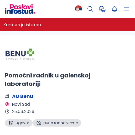
Konkurs je istekao.
Pomoćni radnik u galenskoj
laboratoriji
AU Benu
Novi Sad 
25.06.2026.
ugovor
puno radno vreme