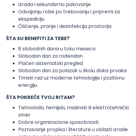
Izrada i sekundarno pakovanje
Odvajanju robe po trebovanju i pripremi za
ekspediciju
Čišćenje, pranje i dezinfekcija prostorija
ŠTA SU BENEFITI ZA TEBE?
8 slobodnih dana u toku meseca
Slobodan dan za rođendan
Plaćen sistematski pregled
Slobodan dan za polazak u školu đaka prvaka
Timski rad uz moderne tehnologije i pozitivnu
energiju
ŠTA POKREĆE TVOJ RITAM?
Tehnološki, hemijski, mašinski ili elektrotehnički
smer
Dobre organizacione sposobnosti
Poznavanje propisa i literature u oblasti izrade