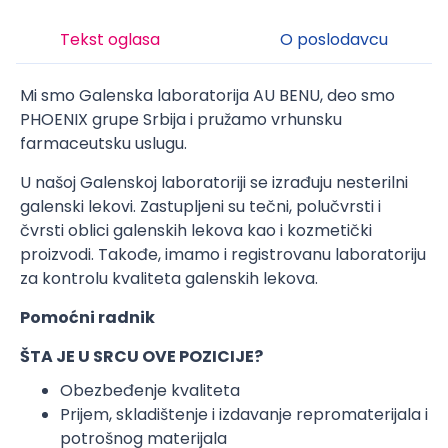
Tekst oglasa
O poslodavcu
Mi smo Galenska laboratorija AU BENU, deo smo
PHOENIX grupe Srbija i pružamo vrhunsku
farmaceutsku uslugu.
U našoj Galenskoj laboratoriji se izrađuju nesterilni
galenski lekovi. Zastupljeni su tečni, polučvrsti i
čvrsti oblici galenskih lekova kao i kozmetički
proizvodi. Takođe, imamo i registrovanu laboratoriju
za kontrolu kvaliteta galenskih lekova.
Pomoćni radnik
ŠTA JE U SRCU OVE POZICIJE?
Obezbeđenje kvaliteta
Prijem, skladištenje i izdavanje repromaterijala i
potrošnog materijala