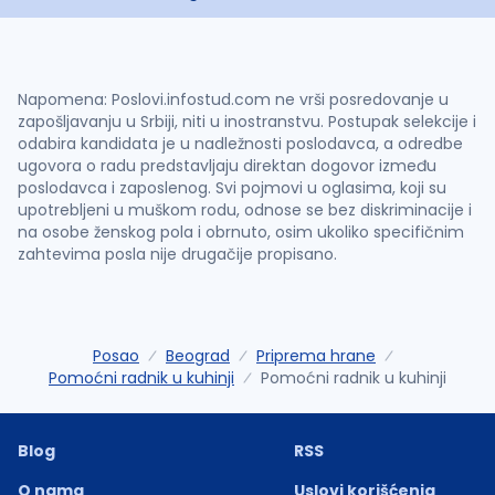
Napomena: Poslovi.infostud.com ne vrši posredovanje u
zapošljavanju u Srbiji, niti u inostranstvu. Postupak selekcije i
odabira kandidata je u nadležnosti poslodavca, a odredbe
ugovora o radu predstavljaju direktan dogovor između
poslodavca i zaposlenog. Svi pojmovi u oglasima, koji su
upotrebljeni u muškom rodu, odnose se bez diskriminacije i
na osobe ženskog pola i obrnuto, osim ukoliko specifičnim
zahtevima posla nije drugačije propisano.
Posao
Beograd
Priprema hrane
Pomoćni radnik u kuhinji
Pomoćni radnik u kuhinji
Blog
RSS
O nama
Uslovi korišćenja