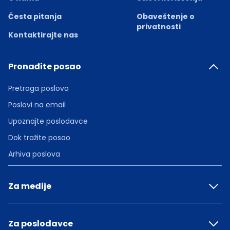
Česta pitanja
Obaveštenje o
privatnosti
Kontaktirajte nas
Pronađite posao
Pretraga poslova
Poslovi na email
Upoznajte poslodavce
Dok tražite posao
Arhiva poslova
Za medije
Za poslodavce