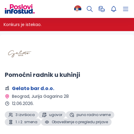
Konkurs je istekao.
Pomoćni radnik u kuhinji
Gelato bar d.o.o.
Beograd
, Jurija Gagarina 28
12.06.2026.
3 izvršioca
ugovor
puno radno vreme
1. i 2. smena
Obaveštenje o pregledu prijave