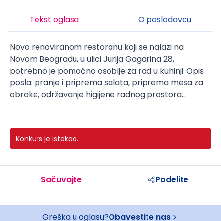
Tekst oglasa
O poslodavcu
Novo renoviranom restoranu koji se nalazi na
Novom Beogradu, u ulici Jurija Gagarina 28,
potrebno je pomoćno osoblje za rad u kuhinji. Opis
posla: pranje i priprema salata, priprema mesa za
obroke, održavanje higijene radnog prostora...
Konkurs je istekao.
Sačuvajte
Podelite
Greška u oglasu?
Obavestite nas