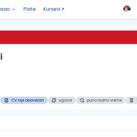
osao
Plate
Kursevi
i
CV nije obavezan
ugovor
puno radno vreme