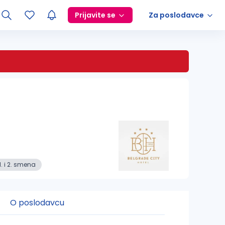
Prijavite se
Za poslodavce
1. i 2. smena
O poslodavcu