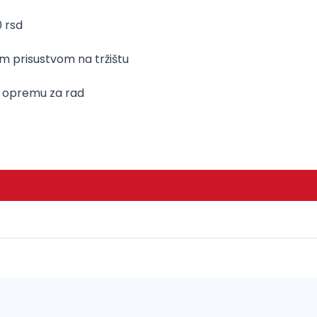
0 rsd
im prisustvom na tržištu
 opremu za rad