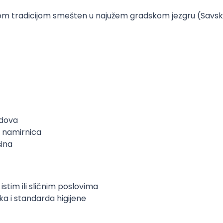
skom tradicijom smešten u najužem gradskom jezgru (Savsk
udova
a namirnica
šina
stim ili sličnim poslovima
ka i standarda higijene