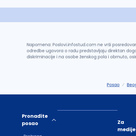
Napomena: Poslovi.infostud.com ne vrši posredovanje 
odredbe ugovora o radu predstavljaju direktan dogo
diskriminacije i na osobe ženskog pola i obrnuto, os
Posao
Beo
Pronađite
Za
posao
medije