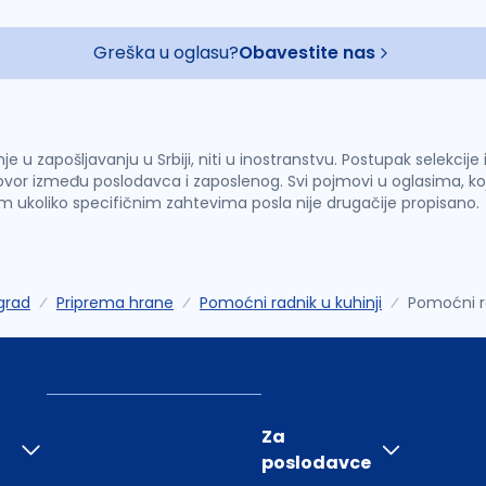
Greška u oglasu?
Obavestite nas
u zapošljavanju u Srbiji, niti u inostranstvu. Postupak selekcije
vor između poslodavca i zaposlenog. Svi pojmovi u oglasima, ko
im ukoliko specifičnim zahtevima posla nije drugačije propisano.
grad
Priprema hrane
Pomoćni radnik u kuhinji
Pomoćni ra
Za
poslodavce