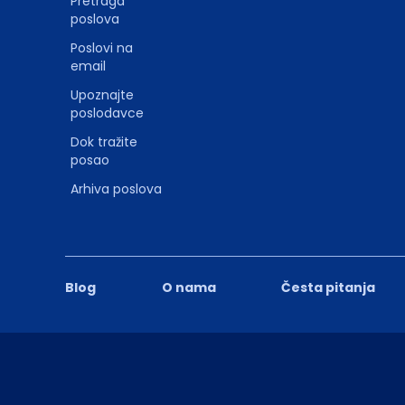
Pretraga
poslova
Poslovi na
email
Upoznajte
poslodavce
Dok tražite
posao
Arhiva poslova
Blog
O nama
Česta pitanja