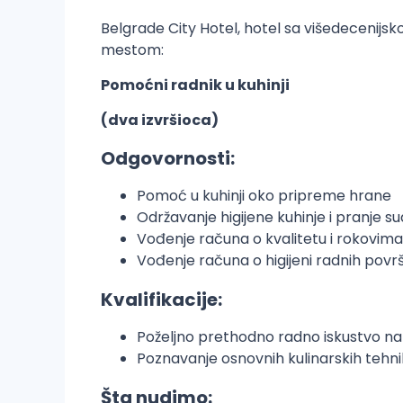
Belgrade City Hotel, hotel sa višedecenij
mestom:
Pomoćni radnik u kuhinji
(dva izvršioca)
Odgovornosti:
Pomoć u kuhinji oko pripreme hrane
Održavanje higijene kuhinje i pranje s
Vođenje računa o kvalitetu i rokovim
Vođenje računa o higijeni radnih povr
Kvalifikacije:
Poželjno prethodno radno iskustvo na i
Poznavanje osnovnih kulinarskih tehni
Šta nudimo: