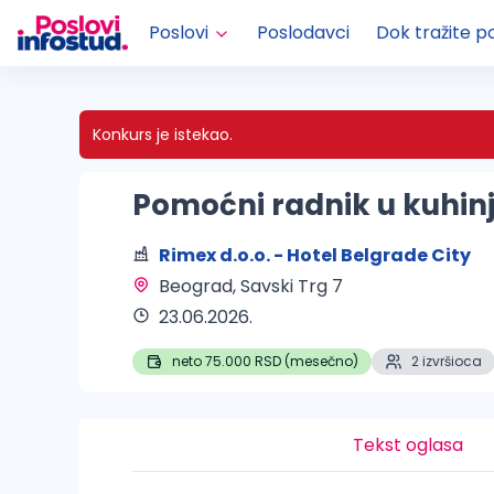
Poslovi
Poslodavci
Dok tražite p
Konkurs je istekao.
Pomoćni radnik u kuhinj
Rimex d.o.o. - Hotel Belgrade City
Beograd
, Savski Trg 7
23.06.2026.
neto 75.000 RSD (mesečno)
2 izvršioca
Tekst oglasa