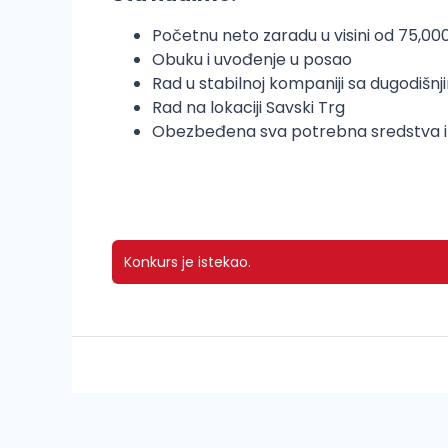
Početnu neto zaradu u visini od 75,00
Obuku i uvođenje u posao
Rad u stabilnoj kompaniji sa dugodišnj
Rad na lokaciji Savski Trg
Obezbeđena sva potrebna sredstva i
Konkurs je istekao.