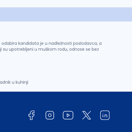
 i odabira kandidata je u nadležnosti poslodavca, a
ji su upotrebljeni u muškom rodu, odnose se bez
dnik u kuhinji