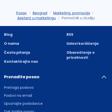
Posao
Beograd
Marketing, promocija
Asistent u marketingu
Pomoćnik u studiju
Blog
RSS
O nama
Uslovi korišćenja
Česta pitanja
Obaveštenje o
privatnosti
Kontaktirajte nas
Pronađite posao
Pretraga poslova
Poslovi na email
Upoznajte poslodavce
Dok tražite posao