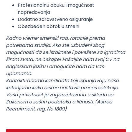
Profesionalnu obuku i mogućnost
napredovanja
Dodatno zdravstveno osiguranje
Obezbeđen obrok u smeni
Radno vreme: smenski rad, rotacije prema
potrebama studija. Ako ste uzbuđeni zbog
mogućnosti da se istaknete i povežete sa igračima
širom sveta, ne čekajte! Pošaljite nam svoj CV na
engleskom jeziku i omogućite nam da vas
upoznamo.
Kontaktiraćemo kandidate koji ispunjavaju naše
kriterijume kako bismo nastavili proces selekcije.
Vaša privatnost je zagarantovana u skladu sa
Zakonom o zaštiti podataka o ličnosti. (Astrea
Recruitment, reg. No 1809)