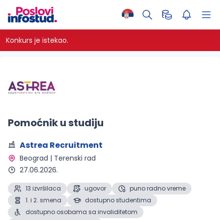
Konkurs je istekao.
Pomoćnik u studiju
Astrea Recruitment
Beograd | Terenski rad 
27.06.2026.
13 izvršilaca
ugovor
puno radno vreme
1. i 2. smena
dostupno studentima
dostupno osobama sa invaliditetom