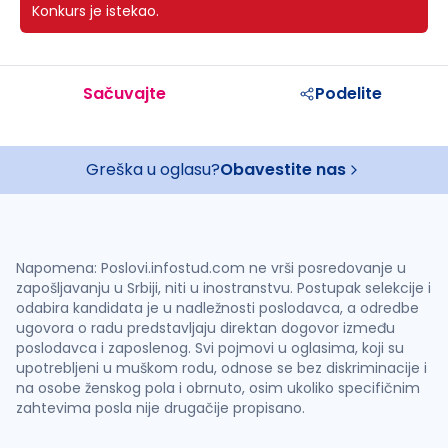
Konkurs je istekao.
Sačuvajte
Podelite
Greška u oglasu?
Obavestite nas
Napomena: Poslovi.infostud.com ne vrši posredovanje u
zapošljavanju u Srbiji, niti u inostranstvu. Postupak selekcije i
odabira kandidata je u nadležnosti poslodavca, a odredbe
ugovora o radu predstavljaju direktan dogovor između
poslodavca i zaposlenog. Svi pojmovi u oglasima, koji su
upotrebljeni u muškom rodu, odnose se bez diskriminacije i
na osobe ženskog pola i obrnuto, osim ukoliko specifičnim
zahtevima posla nije drugačije propisano.