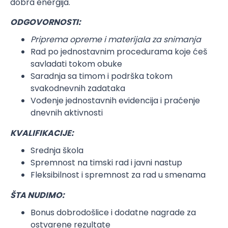
dobra energija.
ODGOVORNOSTI:
Priprema opreme i materijala za snimanja
Rad po jednostavnim procedurama koje ćeš
savladati tokom obuke
Saradnja sa timom i podrška tokom
svakodnevnih zadataka
Vođenje jednostavnih evidencija i praćenje
dnevnih aktivnosti
KVALIFIKACIJE:
Srednja škola
Spremnost na timski rad i javni nastup
Fleksibilnost i spremnost za rad u smenama
ŠTA NUDIMO:
Bonus dobrodošlice i dodatne nagrade za
ostvarene rezultate