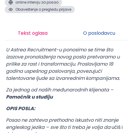
online intervju za posao
Obaveštenje o pregledu prijave
Tekst oglasa
O poslodavcu
U Astrea Recruitment-u ponosimo se time što
izazove pronalaženja novog posla pretvaramo u
prilike za rast i transformaciju. Proslavljamo 18
godina uspešnog poslovanja, povezujući
talentovane ljude sa izvanrednim kompanijama.
Za jednog od naših međunarodnih klijenata –
Pomoćnik u studiju
OPIS POSLA:
Posao ne zahteva prethodno iskustvo niti znanje
engleskog jezika – sve što ti treba je volja da
učiš i