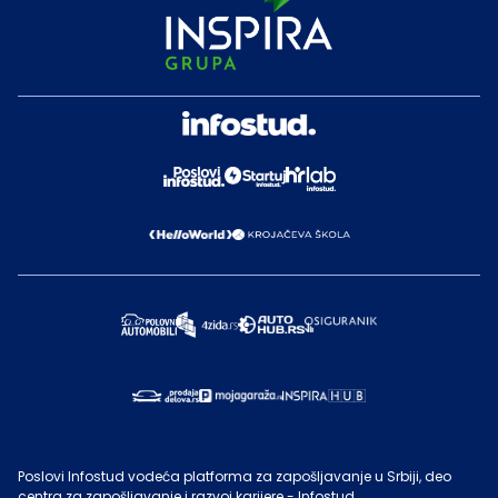
Poslovi Infostud vodeća platforma za zapošljavanje u Srbiji, deo
centra za zapošljavanje i razvoj karijere - Infostud.