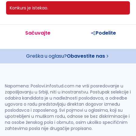
Konkurs je istekao.
Sačuvajte
Podelite
Greška u oglasu?
Obavestite nas
Napomena: Poslovi.infostud.com ne vrši posredovanje u
zapošljavanju u Srbiji, niti u inostranstvu. Postupak selekcije i
odabira kandidata je u nadležnosti poslodavca, a odredbe
ugovora o radu predstavljaju direktan dogovor između
poslodavca i zaposlenog. Svi pojmovi u oglasima, koji su
upotrebljeni u muškom rodu, odnose se bez diskriminacije i
na osobe ženskog pola i obrnuto, osim ukoliko specifičnim
zahtevima posla nije drugačije propisano.