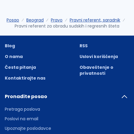
Posao
Beograd
Pravo
Pravni referent, saradnik
Pravni referent za obradu sudskih i regresnih šteta
Blog
RSS
O nama
Uslovi korišćenja
Česta pitanja
Obaveštenje o
privatnosti
Kontaktirajte nas
Pronađite posao
Pretraga poslova
Poslovi na email
Upoznajte poslodavce