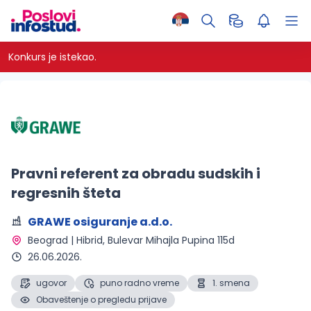
Konkurs je istekao.
Pravni referent za obradu sudskih i
regresnih šteta
GRAWE osiguranje a.d.o.
Beograd | Hibrid
, Bulevar Mihajla Pupina 115d
26.06.2026.
ugovor
puno radno vreme
1. smena
Obaveštenje o pregledu prijave