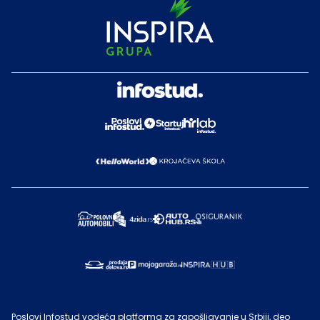
Poslovi Infostud vodeća platforma za zapošljavanje u Srbiji, deo