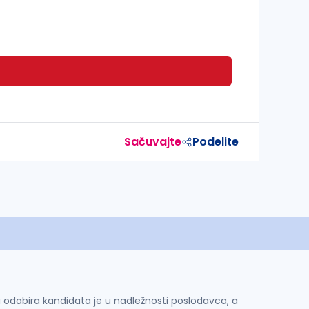
Sačuvajte
Podelite
 i odabira kandidata je u nadležnosti poslodavca, a