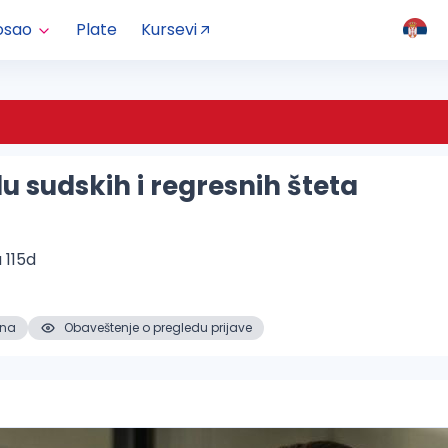
osao
Plate
Kursevi
u sudskih i regresnih šteta
 115d
ena
Obaveštenje o pregledu prijave