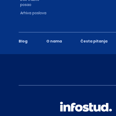
posao
Arhiva poslova
Blog
O nama
Česta pitanja