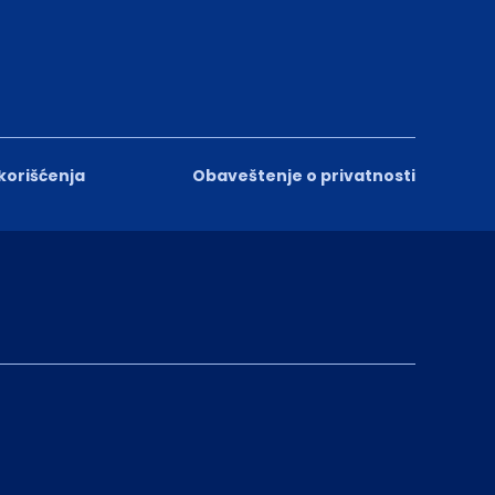
 korišćenja
Obaveštenje o privatnosti