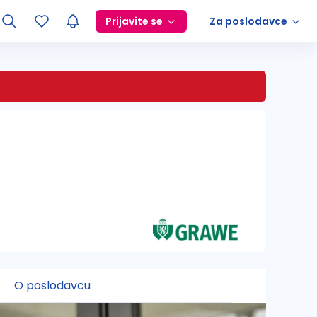
Prijavite se
Za poslodavce
O poslodavcu