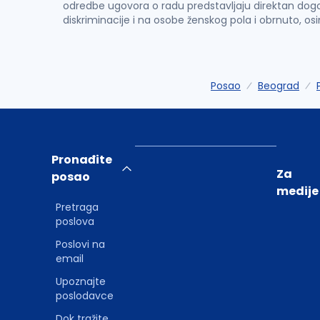
odredbe ugovora o radu predstavljaju direktan dogo
diskriminacije i na osobe ženskog pola i obrnuto, os
Posao
Beograd
Pronađite
Za
posao
medije
Pretraga
poslova
Poslovi na
email
Upoznajte
poslodavce
Dok tražite