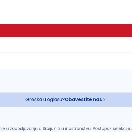
Greška u oglasu?
Obavestite nas
u zapošljavanju u Srbiji, niti u inostranstvu. Postupak selekcije