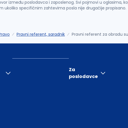
vor između poslodavca i zaposlenog. Svi pojmovi u oglasima, ko
im ukoliko specifičnim zahtevima posla nije drugačije propisano.
Pravo
Pravni referent, saradnik
Pravni referent za obradu su
Za
poslodavce