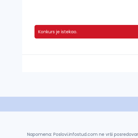
Konkurs je istekao.
Napomena: Poslovi.infostud.com ne vrši posredovanje 