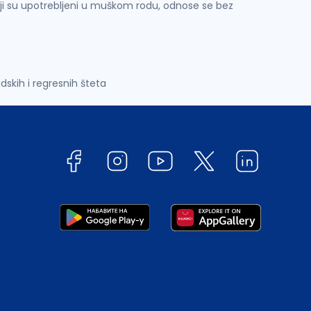
ji su upotrebljeni u muškom rodu, odnose se bez
dskih i regresnih šteta