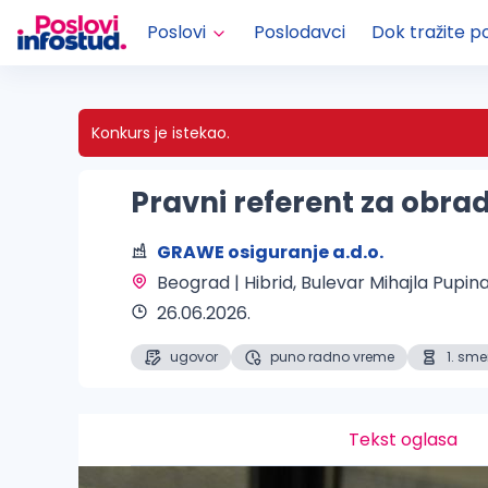
Poslovi
Poslodavci
Dok tražite p
Konkurs je istekao.
Pravni referent za obrad
GRAWE osiguranje a.d.o.
Beograd | Hibrid
, Bulevar Mihajla Pupina
26.06.2026.
ugovor
puno radno vreme
1. sm
Tekst oglasa