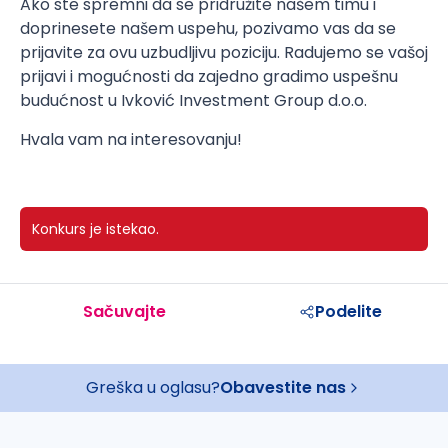
Ako ste spremni da se pridružite našem timu i
doprinesete našem uspehu, pozivamo vas da se
prijavite za ovu uzbudljivu poziciju. Radujemo se vašoj
prijavi i mogućnosti da zajedno gradimo uspešnu
budućnost u Ivković Investment Group d.o.o.
Hvala vam na interesovanju!
Konkurs je istekao.
Sačuvajte
Podelite
Greška u oglasu?
Obavestite nas