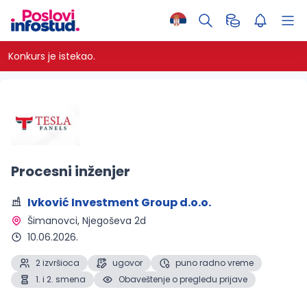
Konkurs je istekao.
Procesni inženjer
Ivković Investment Group d.o.o.
Šimanovci
, Njegoševa 2d
10.06.2026.
2 izvršioca
ugovor
puno radno vreme
1. i 2. smena
Obaveštenje o pregledu prijave