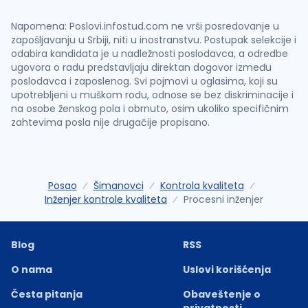
Napomena: Poslovi.infostud.com ne vrši posredovanje u
zapošljavanju u Srbiji, niti u inostranstvu. Postupak selekcije i
odabira kandidata je u nadležnosti poslodavca, a odredbe
ugovora o radu predstavljaju direktan dogovor između
poslodavca i zaposlenog. Svi pojmovi u oglasima, koji su
upotrebljeni u muškom rodu, odnose se bez diskriminacije i
na osobe ženskog pola i obrnuto, osim ukoliko specifičnim
zahtevima posla nije drugačije propisano.
Posao
Šimanovci
Kontrola kvaliteta
Inženjer kontrole kvaliteta
Procesni inženjer
Blog
RSS
O nama
Uslovi korišćenja
Česta pitanja
Obaveštenje o