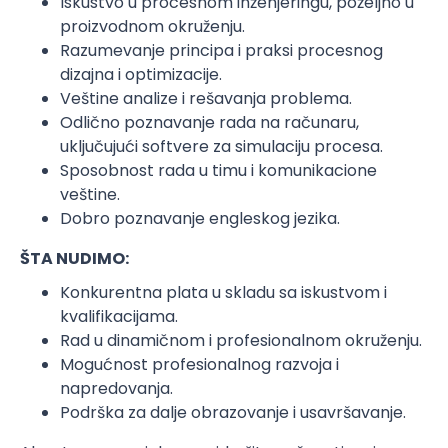
Iskustvo u procesnom inženjeringu, poželjno u
proizvodnom okruženju.
Razumevanje principa i praksi procesnog
dizajna i optimizacije.
Veštine analize i rešavanja problema.
Odlično poznavanje rada na računaru,
uključujući softvere za simulaciju procesa.
Sposobnost rada u timu i komunikacione
veštine.
Dobro poznavanje engleskog jezika.
ŠTA NUDIMO:
Konkurentna plata u skladu sa iskustvom i
kvalifikacijama.
Rad u dinamičnom i profesionalnom okruženju.
Mogućnost profesionalnog razvoja i
napredovanja.
Podrška za dalje obrazovanje i usavršavanje.