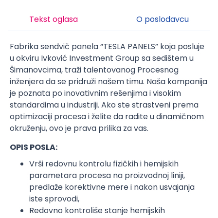
Tekst oglasa
O poslodavcu
Fabrika sendvič panela “TESLA PANELS” koja posluje
u okviru Ivković Investment Group sa sedištem u
Šimanovcima, traži talentovanog Procesnog
inženjera da se pridruži našem timu. Naša kompanija
je poznata po inovativnim rešenjima i visokim
standardima u industriji. Ako ste strastveni prema
optimizaciji procesa i želite da radite u dinamičnom
okruženju, ovo je prava prilika za vas.
OPIS POSLA:
Vrši redovnu kontrolu fizičkih i hemijskih
parametara procesa na proizvodnoj liniji,
predlaže korektivne mere i nakon usvajanja
iste sprovodi,
Redovno kontroliše stanje hemijskih