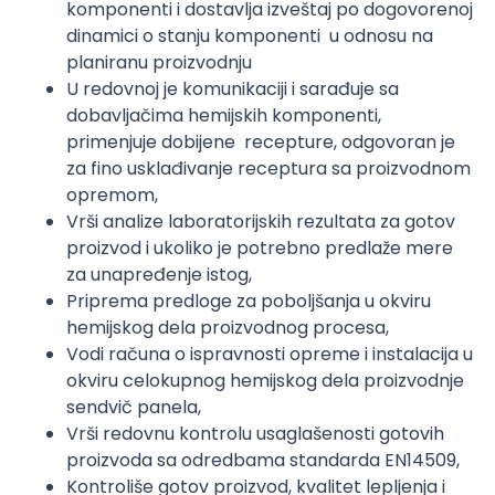
komponenti i dostavlja izveštaj po dogovorenoj
dinamici o stanju komponenti u odnosu na
planiranu proizvodnju
U redovnoj je komunikaciji i sarađuje sa
dobavljačima hemijskih komponenti,
primenjuje dobijene recepture, odgovoran je
za fino usklađivanje receptura sa proizvodnom
opremom,
Vrši analize laboratorijskih rezultata za gotov
proizvod i ukoliko je potrebno predlaže mere
za unapređenje istog,
Priprema predloge za poboljšanja u okviru
hemijskog dela proizvodnog procesa,
Vodi računa o ispravnosti opreme i instalacija u
okviru celokupnog hemijskog dela proizvodnje
sendvič panela,
Vrši redovnu kontrolu usaglašenosti gotovih
proizvoda sa odredbama standarda EN14509,
Kontroliše gotov proizvod, kvalitet lepljenja i