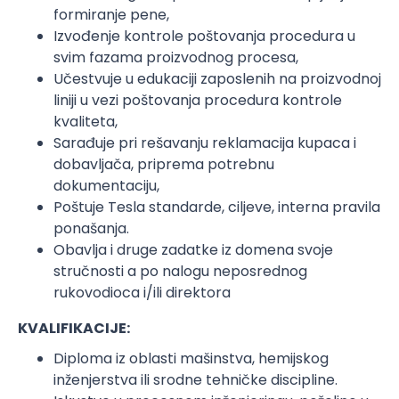
formiranje pene,
Izvođenje kontrole poštovanja procedura u
svim fazama proizvodnog procesa,
Učestvuje u edukaciji zaposlenih na proizvodnoj
liniji u vezi poštovanja procedura kontrole
kvaliteta,
Sarađuje pri rešavanju reklamacija kupaca i
dobavljača, priprema potrebnu
dokumentaciju,
Poštuje Tesla standarde, ciljeve, interna pravila
ponašanja.
Obavlja i druge zadatke iz domena svoje
stručnosti a po nalogu neposrednog
rukovodioca i/ili direktora
KVALIFIKACIJE:
Diploma iz oblasti mašinstva, hemijskog
inženjerstva ili srodne tehničke discipline.