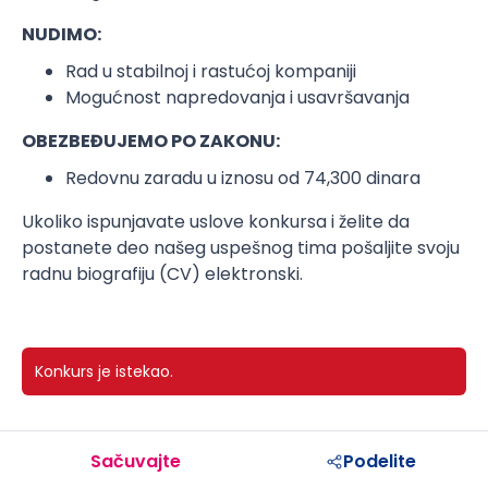
NUDIMO:
Rad u stabilnoj i rastućoj kompaniji
Mogućnost napredovanja i usavršavanja
OBEZBEĐUJEMO PO ZAKONU:
Redovnu zaradu u iznosu od 74,300 dinara
Ukoliko ispunjavate uslove konkursa i želite da
postanete deo našeg uspešnog tima pošaljite svoju
radnu biografiju (CV) elektronski.
Konkurs je istekao.
Sačuvajte
Podelite