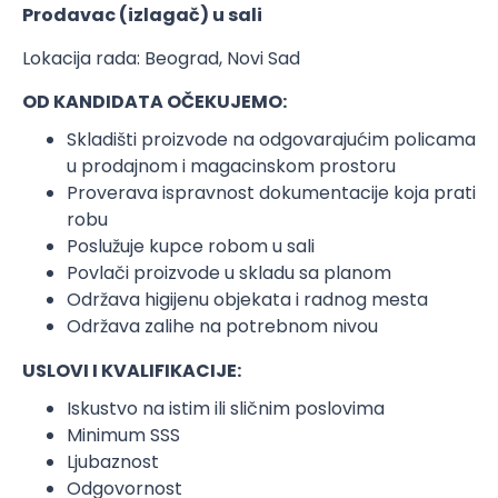
Prodavac (izlagač) u sali
Lokacija rada: Beograd, Novi Sad
OD KANDIDATA OČEKUJEMO:
Skladišti proizvode na odgovarajućim policama
u prodajnom i magacinskom prostoru
Proverava ispravnost dokumentacije koja prati
robu
Poslužuje kupce robom u sali
Povlači proizvode u skladu sa planom
Održava higijenu objekata i radnog mesta
Održava zalihe na potrebnom nivou
USLOVI I KVALIFIKACIJE:
Iskustvo na istim ili sličnim poslovima
Minimum SSS
Ljubaznost
Odgovornost