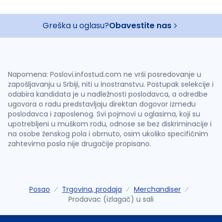
Greška u oglasu?
Obavestite nas
Napomena: Poslovi.infostud.com ne vrši posredovanje u
zapošljavanju u Srbiji, niti u inostranstvu. Postupak selekcije i
odabira kandidata je u nadležnosti poslodavca, a odredbe
ugovora o radu predstavljaju direktan dogovor između
poslodavca i zaposlenog. Svi pojmovi u oglasima, koji su
upotrebljeni u muškom rodu, odnose se bez diskriminacije i
na osobe ženskog pola i obrnuto, osim ukoliko specifičnim
zahtevima posla nije drugačije propisano.
Posao
Trgovina, prodaja
Merchandiser
Prodavac (izlagač) u sali