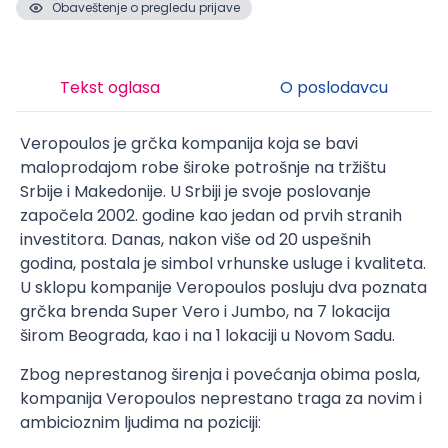
Obaveštenje o pregledu prijave
Tekst oglasa
O poslodavcu
Veropoulos je grčka kompanija koja se bavi
maloprodajom robe široke potrošnje na tržištu
Srbije i Makedonije. U Srbiji je svoje poslovanje
započela 2002. godine kao jedan od prvih stranih
investitora. Danas, nakon više od 20 uspešnih
godina, postala je simbol vrhunske usluge i kvaliteta.
U sklopu kompanije Veropoulos posluju dva poznata
grčka brenda Super Vero i Jumbo, na 7 lokacija
širom Beograda, kao i na 1 lokaciji u Novom Sadu.
Zbog neprestanog širenja i povećanja obima posla,
kompanija Veropoulos neprestano traga za novim i
ambicioznim ljudima na poziciji: