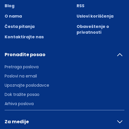
Blog
RSS
O nama
Uslovi korišćenja
Česta pitanja
Obaveštenje o
privatnosti
Kontaktirajte nas
Pronađite posao
Pretraga poslova
Poslovi na email
Upoznajte poslodavce
Dok tražite posao
Arhiva poslova
Za medije