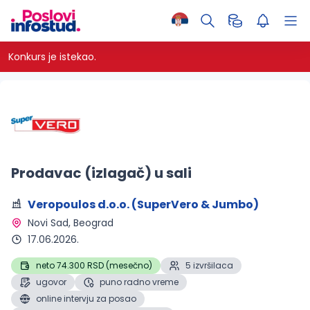
Konkurs je istekao.
Prodavac (izlagač) u sali
Veropoulos d.o.o. (SuperVero & Jumbo)
Novi Sad, Beograd 
17.06.2026.
neto 74.300 RSD (mesečno)
5 izvršilaca
ugovor
puno radno vreme
online intervju za posao