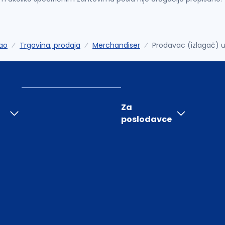
ao
Trgovina, prodaja
Merchandiser
Prodavac (izlagač) u 
Za
poslodavce