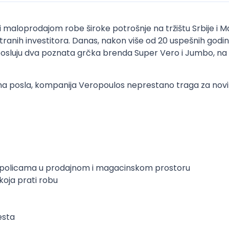
maloprodajom robe široke potrošnje na tržištu Srbije i Mak
ranih investitora. Danas, nakon više od 20 uspešnih godina
osluju dva poznata grčka brenda Super Vero i Jumbo, na 7 l
a posla, kompanija Veropoulos neprestano traga za novim 
m policama u prodajnom i magacinskom prostoru
oja prati robu
esta