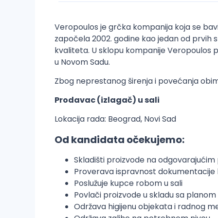
Veropoulos je grčka kompanija koja se bavi 
započela 2002. godine kao jedan od prvih st
kvaliteta. U sklopu kompanije Veropoulos p
u Novom Sadu.
Zbog neprestanog širenja i povećanja obim
Prodavac (izlagač) u sali
Lokacija rada: Beograd, Novi Sad
Od kandidata očekujemo:
Skladišti proizvode na odgovarajući
Proverava ispravnost dokumentacije k
Poslužuje kupce robom u sali
Povlači proizvode u skladu sa planom
Održava higijenu objekata i radnog m