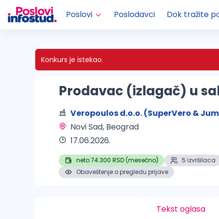
Poslovi
Poslodavci
Dok tražite p
Konkurs je istekao.
Prodavac (izlagač) u sal
Veropoulos d.o.o. (SuperVero & Ju
Novi Sad, Beograd 
17.06.2026.
neto 74.300 RSD (mesečno)
5 izvršilaca
Obaveštenje o pregledu prijave
Tekst oglasa