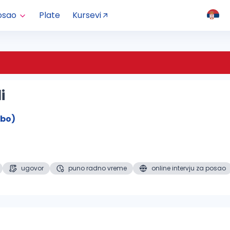
osao
Plate
Kursevi
i
mbo)
ugovor
puno radno vreme
online intervju za posao