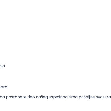
nja
inara
e da postanete deo našeg uspešnog tima pošaljite svoju rad