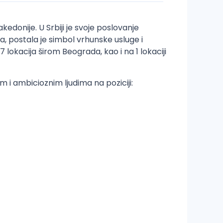
edonije. U Srbiji je svoje poslovanje
, postala je simbol vrhunske usluge i
okacija širom Beograda, kao i na 1 lokaciji
i ambicioznim ljudima na poziciji: