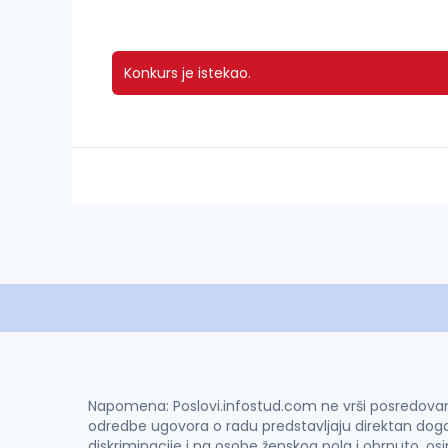
Konkurs je istekao.
Napomena: Poslovi.infostud.com ne vrši posredovanje 
odredbe ugovora o radu predstavljaju direktan dogo
diskriminacije i na osobe ženskog pola i obrnuto, os