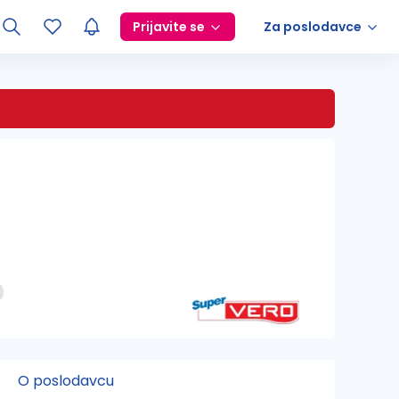
Prijavite se
Za poslodavce
O poslodavcu