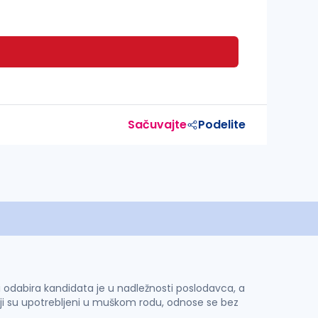
Sačuvajte
Podelite
 i odabira kandidata je u nadležnosti poslodavca, a
ji su upotrebljeni u muškom rodu, odnose se bez