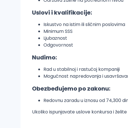
Održava zalihe na potrebnom nivou
Uslovi i kvalifikacije:
Iskustvo na istim ili sličnim poslovima
Minimum SSS
Ljubaznost
Odgovornost
Nudimo:
Rad u stabilnoj i rastućoj kompaniji
Mogućnost napredovanja i usavršava
Obezbeđujemo po zakonu:
Redovnu zaradu u iznosu od 74,300 d
Ukoliko ispunjavate uslove konkursa i želit