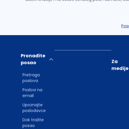
Pos
Pronađite
Za
posao
medije
Pretraga
poslova
Poslovi na
email
Upoznajte
poslodavce
Dok tražite
posao