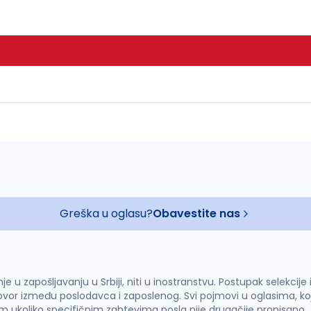
Greška u oglasu?
Obavestite nas
u zapošljavanju u Srbiji, niti u inostranstvu. Postupak selekcije
vor između poslodavca i zaposlenog. Svi pojmovi u oglasima, ko
im ukoliko specifičnim zahtevima posla nije drugačije propisano.