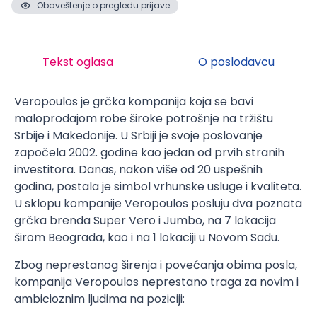
Obaveštenje o pregledu prijave
Tekst oglasa
O poslodavcu
Veropoulos je grčka kompanija koja se bavi
maloprodajom robe široke potrošnje na tržištu
Srbije i Makedonije. U Srbiji je svoje poslovanje
započela 2002. godine kao jedan od prvih stranih
investitora. Danas, nakon više od 20 uspešnih
godina, postala je simbol vrhunske usluge i kvaliteta.
U sklopu kompanije Veropoulos posluju dva poznata
grčka brenda Super Vero i Jumbo, na 7 lokacija
širom Beograda, kao i na 1 lokaciji u Novom Sadu.
Zbog neprestanog širenja i povećanja obima posla,
kompanija Veropoulos neprestano traga za novim i
ambicioznim ljudima na poziciji: