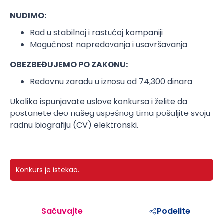
NUDIMO:
Rad u stabilnoj i rastućoj kompaniji
Mogućnost napredovanja i usavršavanja
OBEZBEĐUJEMO PO ZAKONU:
Redovnu zaradu u iznosu od 74,300 dinara
Ukoliko ispunjavate uslove konkursa i želite da
postanete deo našeg uspešnog tima pošaljite svoju
radnu biografiju (CV) elektronski.
Konkurs je istekao.
Sačuvajte
Podelite