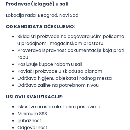
Prodavac (izlagač) u sali
Lokacija rada: Beograd, Novi Sad
OD KANDIDATA OČEKUJEMO:
Skladišti proizvode na odgovarajućim policama
u prodajnom i magacinskom prostoru
Proverava ispravnost dokumentacije koja prati
robu
Poslužuje kupce robom u sali
Povlači proizvode u skladu sa planom
Održava higijenu objekata i radnog mesta
Održava zalihe na potrebnom nivou
USLOVI I KVALIFIKACIJE:
Iskustvo na istim ili sličnim poslovima
Minimum SSS
Ljubaznost
Odgovornost