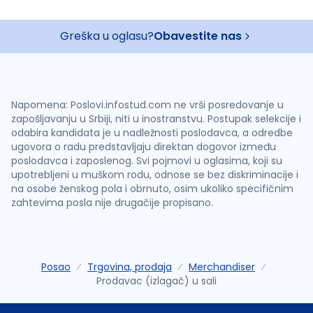
Greška u oglasu?
Obavestite nas
Napomena: Poslovi.infostud.com ne vrši posredovanje u
zapošljavanju u Srbiji, niti u inostranstvu. Postupak selekcije i
odabira kandidata je u nadležnosti poslodavca, a odredbe
ugovora o radu predstavljaju direktan dogovor između
poslodavca i zaposlenog. Svi pojmovi u oglasima, koji su
upotrebljeni u muškom rodu, odnose se bez diskriminacije i
na osobe ženskog pola i obrnuto, osim ukoliko specifičnim
zahtevima posla nije drugačije propisano.
Posao
Trgovina, prodaja
Merchandiser
Prodavac (izlagač) u sali