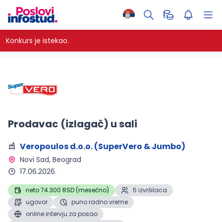
Konkurs je istekao.
Prodavac (izlagač) u sali
Veropoulos d.o.o. (SuperVero & Jumbo)
Novi Sad, Beograd 
17.06.2026.
neto 74.300 RSD (mesečno)
5 izvršilaca
ugovor
puno radno vreme
online intervju za posao