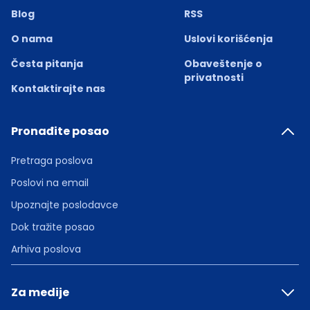
Blog
RSS
O nama
Uslovi korišćenja
Česta pitanja
Obaveštenje o
privatnosti
Kontaktirajte nas
Pronađite posao
Pretraga poslova
Poslovi na email
Upoznajte poslodavce
Dok tražite posao
Arhiva poslova
Za medije