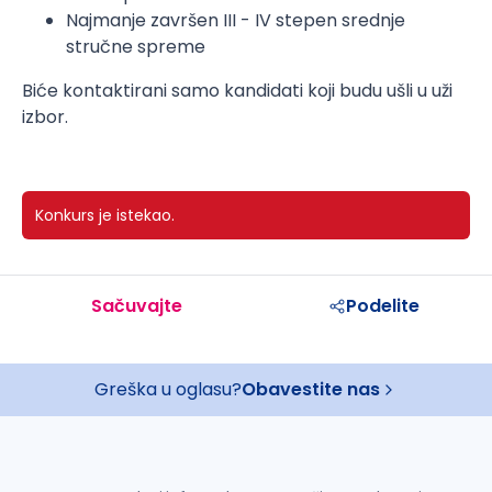
Najmanje završen III - IV stepen srednje
stručne spreme
Biće kontaktirani samo kandidati koji budu ušli u uži
izbor.
Konkurs je istekao.
Sačuvajte
Podelite
Greška u oglasu?
Obavestite nas