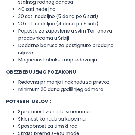
stalnog radnog odnosa
40 sati nedeljno
30 sati nedeljno (5 dana po 6 sati)
20 sati nedeljno (4 dana po 5 sati)
Popuste za zaposlene u svim Terranova
prodavnicama u Srbiji
Dodatne bonuse za postignute prodajne
ciljeve
Mogućnost obuke i napredovanja
OBEZBEĐUJEMO PO ZAKONU:
Redovna primanja i naknadu za prevoz
Minimum 20 dana godišnjeg odmora
POTREBNI USLOVI:
Spremnost za rad u smenama
Sklonost ka radu sa kupcima
Sposobnost za timski rad
Strast prema svetu mode