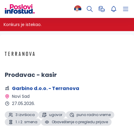
Konkurs je istekao.
Prodavac - kasir
Garbino d.o.o. - Terranova
Novi Sad 
27.05.2026.
3 izvršioca
ugovor
puno radno vreme
1. i 2. smena
Obaveštenje o pregledu prijave