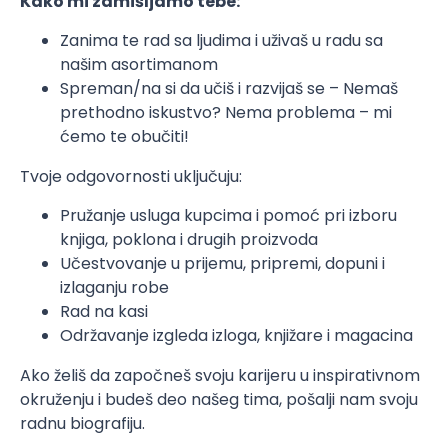
Kako mi zamišljamo tebe:
Zanima te rad sa ljudima i uživaš u radu sa
našim asortimanom
Spreman/na si da učiš i razvijaš se – Nemaš
prethodno iskustvo? Nema problema – mi
ćemo te obučiti!
Tvoje odgovornosti uključuju:
Pružanje usluga kupcima i pomoć pri izboru
knjiga, poklona i drugih proizvoda
Učestvovanje u prijemu, pripremi, dopuni i
izlaganju robe
Rad na kasi
Održavanje izgleda izloga, knjižare i magacina
Ako želiš da započneš svoju karijeru u inspirativnom
okruženju i budeš deo našeg tima, pošalji nam svoju
radnu biografiju.