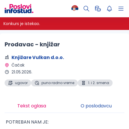
Konkurs je istekao.
Prodavac - knjižar
Knjižare Vulkan d.o.o.
Čačak 
21.05.2026.
ugovor
puno radno vreme
1. i 2. smena
Tekst oglasa
O poslodavcu
POTREBAN NAM JE: