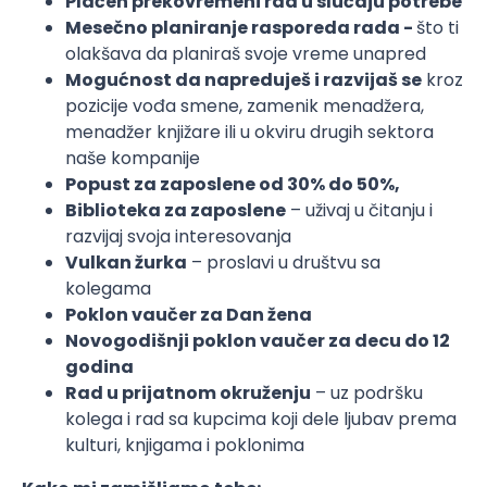
Plaćen prekovremeni rad u slučaju potrebe
Mesečno planiranje rasporeda rada -
što ti
olakšava da planiraš svoje vreme unapred
Mogućnost da napreduješ i razvijaš se
kroz
pozicije vođa smene, zamenik menadžera,
menadžer knjižare ili u okviru drugih sektora
naše kompanije
Popust za zaposlene od 30% do 50%,
Biblioteka za zaposlene
– uživaj u čitanju i
razvijaj svoja interesovanja
Vulkan žurka
– proslavi u društvu sa
kolegama
Poklon vaučer za Dan žena
Novogodišnji poklon vaučer za decu do 12
godina
Rad u prijatnom okruženju
– uz podršku
kolega i rad sa kupcima koji dele ljubav prema
kulturi, knjigama i poklonima