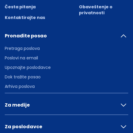
Česta pitanja
Obaveštenje o
privatnosti
Kontaktirajte nas
Pronađite posao
Pretraga poslova
Poslovi na email
Upoznajte poslodavce
Dok tražite posao
Arhiva poslova
Za medije
Za poslodavce