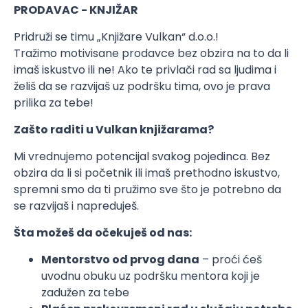
PRODAVAC - KNJIŽAR
Pridruži se timu „Knjižare Vulkan“ d.o.o.!
Tražimo motivisane prodavce bez obzira na to da li
imaš iskustvo ili ne! Ako te privlači rad sa ljudima i
želiš da se razvijaš uz podršku tima, ovo je prava
prilika za tebe!
Zašto raditi u Vulkan knjižarama?
Mi vrednujemo potencijal svakog pojedinca. Bez
obzira da li si početnik ili imaš prethodno iskustvo,
spremni smo da ti pružimo sve što je potrebno da
se razvijaš i napreduješ.
Šta možeš da očekuješ od nas:
Mentorstvo od prvog dana
– proći ćeš
uvodnu obuku uz podršku mentora koji je
zadužen za tebe