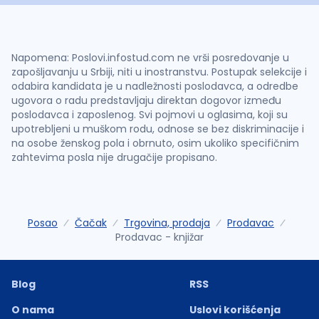
Napomena: Poslovi.infostud.com ne vrši posredovanje u
zapošljavanju u Srbiji, niti u inostranstvu. Postupak selekcije i
odabira kandidata je u nadležnosti poslodavca, a odredbe
ugovora o radu predstavljaju direktan dogovor između
poslodavca i zaposlenog. Svi pojmovi u oglasima, koji su
upotrebljeni u muškom rodu, odnose se bez diskriminacije i
na osobe ženskog pola i obrnuto, osim ukoliko specifičnim
zahtevima posla nije drugačije propisano.
Posao
Čačak
Trgovina, prodaja
Prodavac
Prodavac - knjižar
Blog
RSS
O nama
Uslovi korišćenja