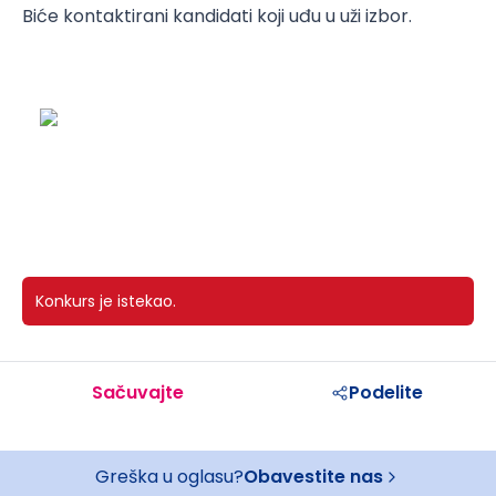
Biće kontaktirani kandidati koji uđu u uži izbor.
Konkurs je istekao.
Sačuvajte
Podelite
Greška u oglasu?
Obavestite nas