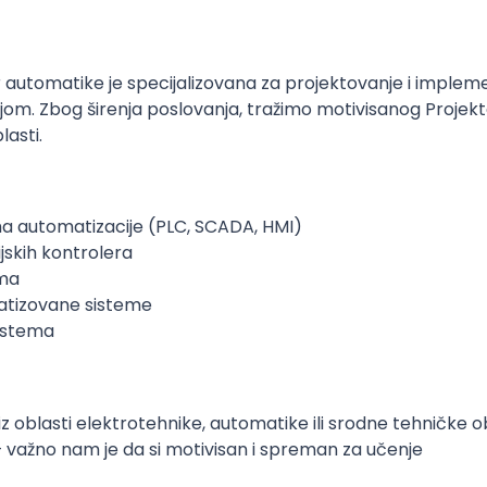
tor automatike je specijalizovana za projektovanje i imple
ijom. Zbog širenja poslovanja, tražimo motivisanog Projekt
lasti.
ma automatizacije (PLC, SCADA, HMI)
ijskih kontrolera
ema
atizovane sisteme
sistema
 oblasti elektrotehnike, automatike ili srodne tehničke ob
 – važno nam je da si motivisan i spreman za učenje