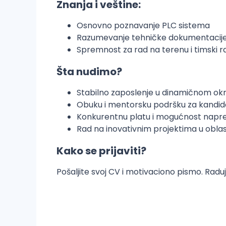
Znanja i veštine:
Osnovno poznavanje PLC sistema
Razumevanje tehničke dokumentacije
Spremnost za rad na terenu i timski r
Šta nudimo?
Stabilno zaposlenje u dinamičnom okr
Obuku i mentorsku podršku za kandid
Konkurentnu platu i mogućnost napr
Rad na inovativnim projektima u oblas
Kako se prijaviti?
Pošaljite svoj CV i motivaciono pismo. Raduj