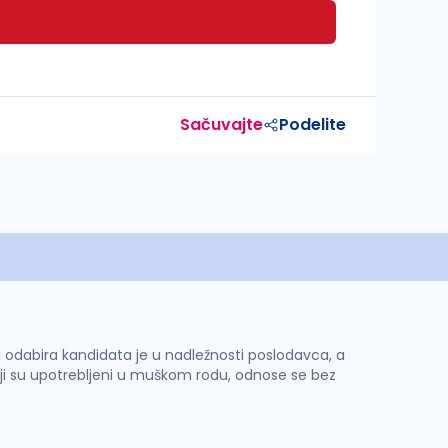
Sačuvajte
Podelite
 i odabira kandidata je u nadležnosti poslodavca, a
ji su upotrebljeni u muškom rodu, odnose se bez