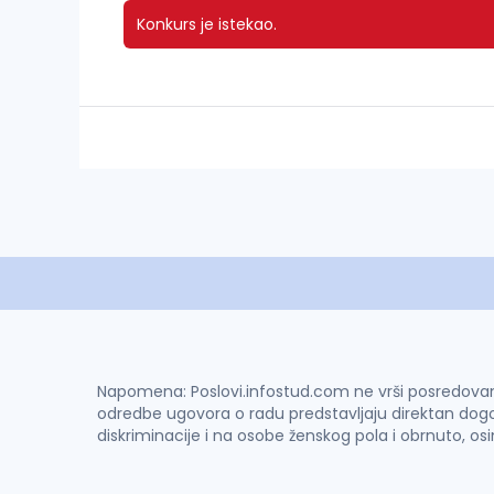
Konkurs je istekao.
Napomena: Poslovi.infostud.com ne vrši posredovanje 
odredbe ugovora o radu predstavljaju direktan dogo
diskriminacije i na osobe ženskog pola i obrnuto, os