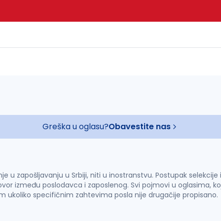
Greška u oglasu?
Obavestite nas
u zapošljavanju u Srbiji, niti u inostranstvu. Postupak selekcije
vor između poslodavca i zaposlenog. Svi pojmovi u oglasima, ko
im ukoliko specifičnim zahtevima posla nije drugačije propisano.