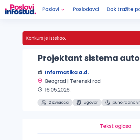
Poslovi
Poslodavci
Dok tražite p
Konkurs je istekao.
Projektant sistema aut
Informatika a.d.
Beograd | Terenski rad 
16.05.2026.
2 izvršioca
ugovor
puno radno v
Tekst oglasa