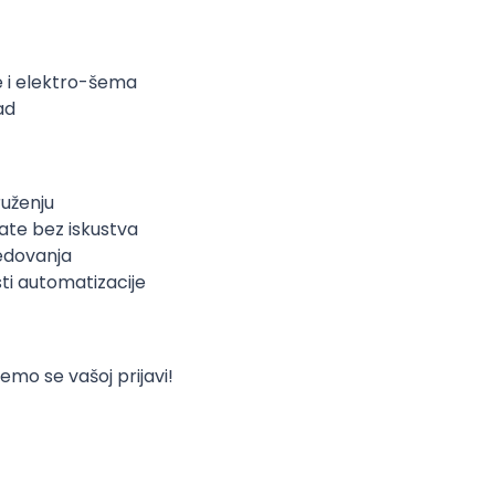
 i elektro-šema
ad
uženju
ate bez iskustva
edovanja
ti automatizacije
emo se vašoj prijavi!