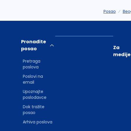
Posao
Beo
Pronađite
Za
posao
medije
Pretraga
poslova
Poslovi na
email
Upoznajte
poslodavce
Dok tražite
posao
Arhiva poslova