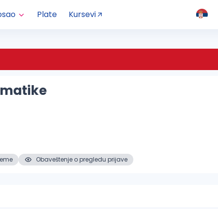
osao
Plate
Kursevi
omatike
reme
Obaveštenje o pregledu prijave