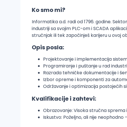
Ko smo mi?
Informatika a.d. radi od 1796. godine. Sek
industriji sa svojim PLC-om i SCADA aplikac
stručnjak ili tek započinješ karijeru u ovoj ob
Opis posla:
Projektovanje i implementacija siste
Programiranje i puštanje u rad industr
Razrada tehničke dokumentacije i š
Izbor opreme i komponenti za autom
Održavanje i optimizacija postojećih 
Kvalifikacije i zahtevi:
Obrazovanje: Visoka stručna sprema iz
Iskustvo: Poželjno, ali nije neophodno