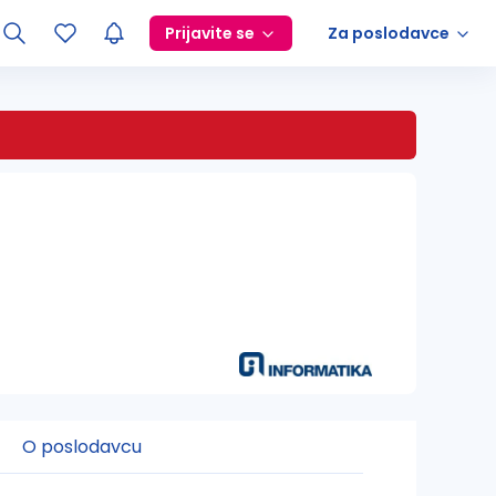
Prijavite se
Za poslodavce
O poslodavcu