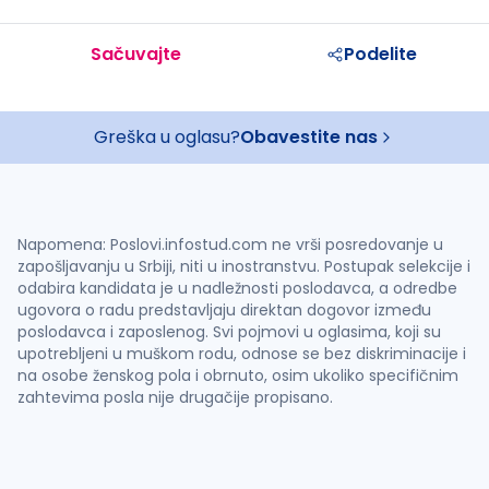
Sačuvajte
Podelite
Greška u oglasu?
Obavestite nas
Napomena: Poslovi.infostud.com ne vrši posredovanje u
zapošljavanju u Srbiji, niti u inostranstvu. Postupak selekcije i
odabira kandidata je u nadležnosti poslodavca, a odredbe
ugovora o radu predstavljaju direktan dogovor između
poslodavca i zaposlenog. Svi pojmovi u oglasima, koji su
upotrebljeni u muškom rodu, odnose se bez diskriminacije i
na osobe ženskog pola i obrnuto, osim ukoliko specifičnim
zahtevima posla nije drugačije propisano.