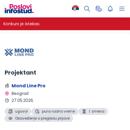
Konkurs je istekao.
Projektant
Mond Line Pro
Beograd 
27.05.2026.
ugovor
puno radno vreme
1. smena
Obaveštenje o pregledu prijave