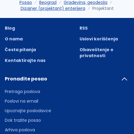
Posao
Beograd
Građevina, geodezija
Dizajner (projektant) enterijera
Projektant
Blog
RSS
O nama
Uslovi korišćenja
Česta pitanja
Obaveštenje o
privatnosti
Kontaktirajte nas
Pronađite posao
Pretraga poslova
Poslovi na email
Upoznajte poslodavce
Dok tražite posao
Arhiva poslova