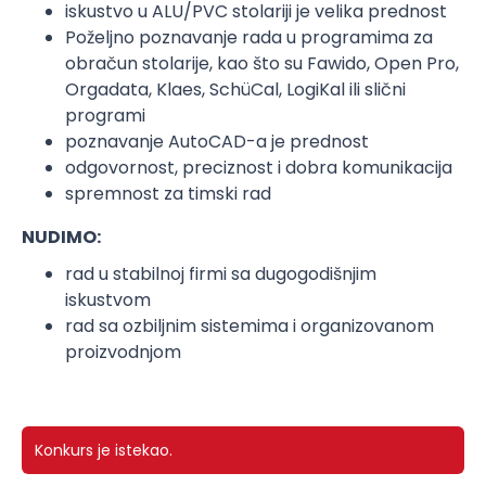
iskustvo u ALU/PVC stolariji je velika prednost
Poželjno poznavanje rada u programima za
obračun stolarije, kao što su Fawido, Open Pro,
Orgadata, Klaes, SchüCal, LogiKal ili slični
programi
poznavanje AutoCAD-a je prednost
odgovornost, preciznost i dobra komunikacija
spremnost za timski rad
NUDIMO:
rad u stabilnoj firmi sa dugogodišnjim
iskustvom
rad sa ozbiljnim sistemima i organizovanom
proizvodnjom
Konkurs je istekao.