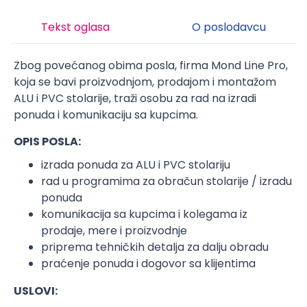
Tekst oglasa
O poslodavcu
Zbog povećanog obima posla, firma Mond Line Pro,
koja se bavi proizvodnjom, prodajom i montažom
ALU i PVC stolarije, traži osobu za rad na izradi
ponuda i komunikaciju sa kupcima.
OPIS POSLA:
izrada ponuda za ALU i PVC stolariju
rad u programima za obračun stolarije / izradu
ponuda
komunikacija sa kupcima i kolegama iz
prodaje, mere i proizvodnje
priprema tehničkih detalja za dalju obradu
praćenje ponuda i dogovor sa klijentima
USLOVI: