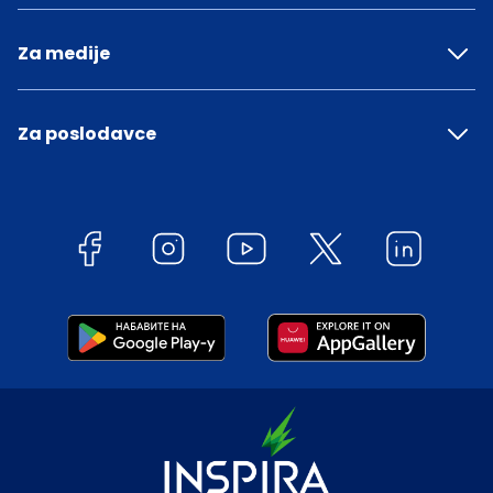
Za medije
Za poslodavce