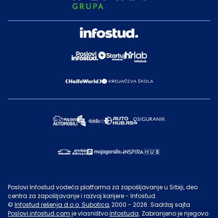
Poslovi Infostud vodeća platforma za zapošljavanje u Srbiji, deo
centra za zapošljavanje i razvoj karijere - Infostud.
©
Infostud rešenja d.o.o. Subotica
, 2000 -
2026
. Sadržaj sajta
Poslovi.infostud.com
je vlasništvo
Infostuda
. Zabranjeno je njegovo