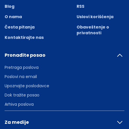
Blog
RSS
O nama
Uslovi korišćenja
Česta pitanja
Obaveštenje o
privatnosti
Kontaktirajte nas
Pronađite posao
Pretraga poslova
Poslovi na email
Upoznajte poslodavce
Dok tražite posao
Arhiva poslova
Za medije