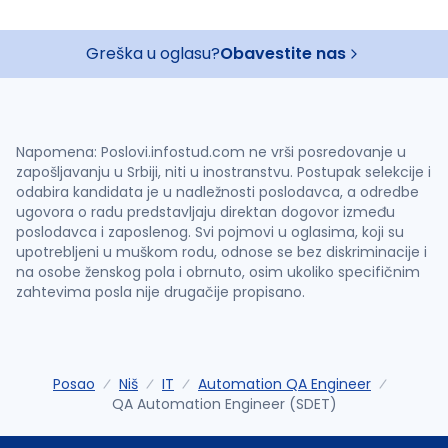
Greška u oglasu?
Obavestite nas
Napomena: Poslovi.infostud.com ne vrši posredovanje u
zapošljavanju u Srbiji, niti u inostranstvu. Postupak selekcije i
odabira kandidata je u nadležnosti poslodavca, a odredbe
ugovora o radu predstavljaju direktan dogovor između
poslodavca i zaposlenog. Svi pojmovi u oglasima, koji su
upotrebljeni u muškom rodu, odnose se bez diskriminacije i
na osobe ženskog pola i obrnuto, osim ukoliko specifičnim
zahtevima posla nije drugačije propisano.
Posao
Niš
IT
Automation QA Engineer
QA Automation Engineer (SDET)