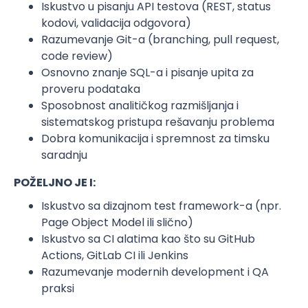
Iskustvo u pisanju API testova (REST, status
kodovi, validacija odgovora)
Razumevanje Git-a (branching, pull request,
code review)
Osnovno znanje SQL-a i pisanje upita za
proveru podataka
Sposobnost analitičkog razmišljanja i
sistematskog pristupa rešavanju problema
Dobra komunikacija i spremnost za timsku
saradnju
POŽELJNO JE I:
Iskustvo sa dizajnom test framework-a (npr.
Page Object Model ili slično)
Iskustvo sa CI alatima kao što su GitHub
Actions, GitLab CI ili Jenkins
Razumevanje modernih development i QA
praksi