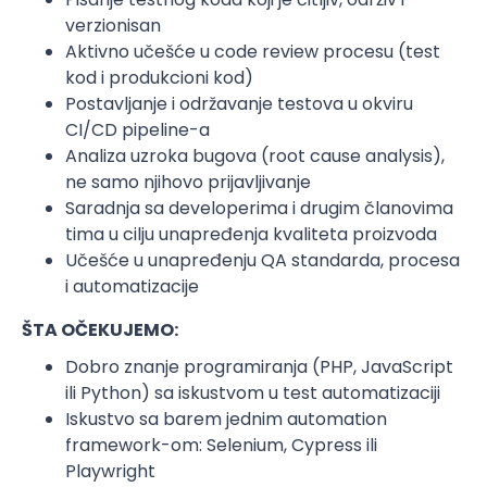
verzionisan
Aktivno učešće u code review procesu (test
kod i produkcioni kod)
Postavljanje i održavanje testova u okviru
CI/CD pipeline-a
Analiza uzroka bugova (root cause analysis),
ne samo njihovo prijavljivanje
Saradnja sa developerima i drugim članovima
tima u cilju unapređenja kvaliteta proizvoda
Učešće u unapređenju QA standarda, procesa
i automatizacije
ŠTA OČEKUJEMO:
Dobro znanje programiranja (PHP, JavaScript
ili Python) sa iskustvom u test automatizaciji
Iskustvo sa barem jednim automation
framework-om: Selenium, Cypress ili
Playwright