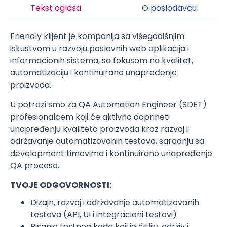
Tekst oglasa
O poslodavcu
Friendly klijent je kompanija sa višegodišnjim
iskustvom u razvoju poslovnih web aplikacija i
informacionih sistema, sa fokusom na kvalitet,
automatizaciju i kontinuirano unapređenje
proizvoda.
U potrazi smo za QA Automation Engineer (SDET)
profesionalcem koji će aktivno doprineti
unapređenju kvaliteta proizvoda kroz razvoj i
održavanje automatizovanih testova, saradnju sa
development timovima i kontinuirano unapređenje
QA procesa.
TVOJE ODGOVORNOSTI:
Dizajn, razvoj i održavanje automatizovanih
testova (API, UI i integracioni testovi)
Pisanje testnog koda koji je čitljiv, održiv i