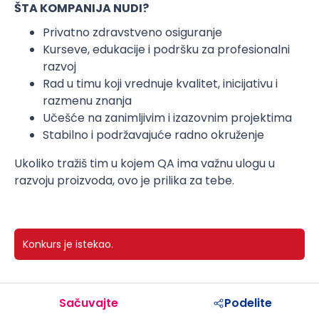
ŠTA KOMPANIJA NUDI?
Privatno zdravstveno osiguranje
Kurseve, edukacije i podršku za profesionalni
razvoj
Rad u timu koji vrednuje kvalitet, inicijativu i
razmenu znanja
Učešće na zanimljivim i izazovnim projektima
Stabilno i podržavajuće radno okruženje
Ukoliko tražiš tim u kojem QA ima važnu ulogu u
razvoju proizvoda, ovo je prilika za tebe.
Konkurs je istekao.
Sačuvajte
Podelite