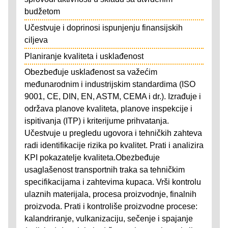
budžetom
Učestvuje i doprinosi ispunjenju finansijskih
ciljeva
Planiranje kvaliteta i usklađenost
Obezbeđuje usklađenost sa važećim
međunarodnim i industrijskim standardima (ISO
9001, CE, DIN, EN, ASTM, CEMA i dr.). Izrađuje i
održava planove kvaliteta, planove inspekcije i
ispitivanja (ITP) i kriterijume prihvatanja.
Učestvuje u pregledu ugovora i tehničkih zahteva
radi identifikacije rizika po kvalitet. Prati i analizira
KPI pokazatelje kvaliteta.Obezbeđuje
usaglašenost transportnih traka sa tehničkim
specifikacijama i zahtevima kupaca. Vrši kontrolu
ulaznih materijala, procesa proizvodnje, finalnih
proizvoda. Prati i kontroliše proizvodne procese:
kalandriranje, vulkanizaciju, sečenje i spajanje