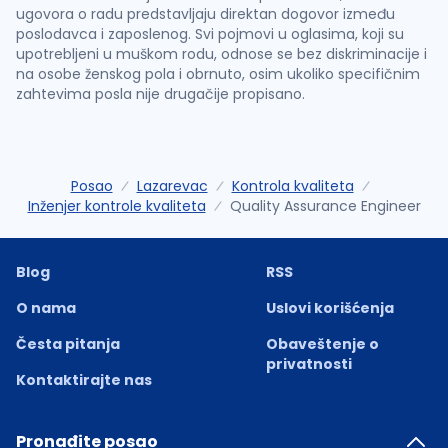
ugovora o radu predstavljaju direktan dogovor između
poslodavca i zaposlenog. Svi pojmovi u oglasima, koji su
upotrebljeni u muškom rodu, odnose se bez diskriminacije i
na osobe ženskog pola i obrnuto, osim ukoliko specifičnim
zahtevima posla nije drugačije propisano.
Posao
Lazarevac
Kontrola kvaliteta
Inženjer kontrole kvaliteta
Quality Assurance Engineer
Blog
RSS
O nama
Uslovi korišćenja
Česta pitanja
Obaveštenje o
privatnosti
Kontaktirajte nas
Pronađite posao