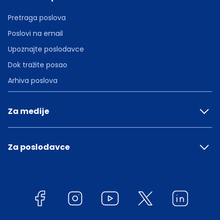
Pretraga poslova
Poslovi na email
Upoznajte poslodavce
Dok tražite posao
Arhiva poslova
Za medije
Za poslodavce