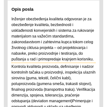
Opis posla
Inženjer obezbeđenja kvaliteta odgovoran je za
obezbeđenje kvaliteta, bezbednosti i
usklađenosti konvejerskih i sistema za rukovanje
materijalom sa važećim standardima,
zakonodavstvom i zahtevima kupca tokom celog
životnog ciklusa projekta – od projektovanja i
nabavke, preko proizvodnje i testiranja, do
puštanja u rad i primopredaje krajnjem korisniku.
Kontrola kvaliteta proizvoda, definisanje i nadzor
kontrolnih tačaka u proizvodnji, inspekcija ulaznih
sirovina (guma, tekstil, čelični kabl),
poluproizvoda (gumena smeša, trakasti slojevi),
finalnog proizvoda (transportna traka). Verifikacija
dimenzija, spojeva, tolerancija, praćenje
odstupanja (deviation management)Primenjuje i
sprovodi aktivnosti u skladu sa utvrđenim