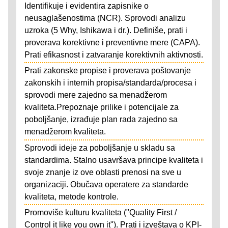
Identifikuje i evidentira zapisnike o
neusaglašenostima (NCR). Sprovodi analizu
uzroka (5 Why, Ishikawa i dr.). Definiše, prati i
proverava korektivne i preventivne mere (CAPA).
Prati efikasnost i zatvaranje korektivnih aktivnosti.
Prati zakonske propise i proverava poštovanje
zakonskih i internih propisa/standarda/procesa i
sprovodi mere zajedno sa menadžerom
kvaliteta.Prepoznaje prilike i potencijale za
poboljšanje, izrađuje plan rada zajedno sa
menadžerom kvaliteta.
Sprovodi ideje za poboljšanje u skladu sa
standardima. Stalno usavršava principe kvaliteta i
svoje znanje iz ove oblasti prenosi na sve u
organizaciji. Obučava operatere za standarde
kvaliteta, metode kontrole.
Promoviše kulturu kvaliteta ("Quality First /
Control it like you own it"). Prati i izveštava o KPI-