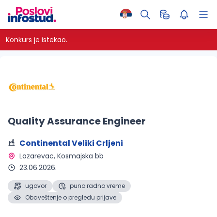
Konkurs je istekao.
Quality Assurance Engineer
Continental Veliki Crljeni
Lazarevac
, Kosmajska bb
23.06.2026.
ugovor
puno radno vreme
Obaveštenje o pregledu prijave