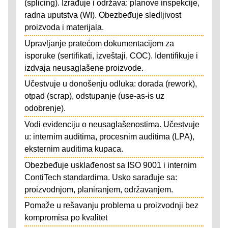
(splicing). Izrađuje i održava: planove inspekcije,
radna uputstva (WI). Obezbeđuje sledljivost
proizvoda i materijala.
Upravljanje pratećom dokumentacijom za
isporuke (sertifikati, izveštaji, COC). Identifikuje i
izdvaja neusaglašene proizvode.
Učestvuje u donošenju odluka: dorada (rework),
otpad (scrap), odstupanje (use-as-is uz
odobrenje).
Vodi evidenciju o neusaglašenostima. Učestvuje
u: internim auditima, procesnim auditima (LPA),
eksternim auditima kupaca.
Obezbeđuje usklađenost sa ISO 9001 i internim
ContiTech standardima. Usko sarađuje sa:
proizvodnjom, planiranjem, održavanjem.
Pomaže u rešavanju problema u proizvodnji bez
kompromisa po kvalitet