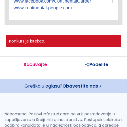
www.facebook.com/ContinentalCareer
I
www.continental-people.com
Konkurs je istekao.
Sačuvajte
Podelite
Greška u oglasu?
Obavestite nas
Napomena: Poslovi.infostud.com ne vrši posredovanje u
zapošljavanju u Srbiji, niti u inostranstvu. Postupak selekcije i
odabira kandidata je u nadležnosti poslodavca, a odredbe