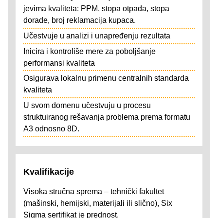
jevima kvaliteta: PPM, stopa otpada, stopa
dorade, broj reklamacija kupaca.
Učestvuje u analizi i unapređenju rezultata
Inicira i kontroliše mere za poboljšanje
performansi kvaliteta
Osigurava lokalnu primenu centralnih standarda
kvaliteta
U svom domenu učestvuju u procesu
struktuiranog rešavanja problema prema formatu
A3 odnosno 8D.
Kvalifikacije
Visoka stručna sprema – tehnički fakultet
(mašinski, hemijski, materijali ili slično), Six
Sigma sertifikat je prednost.