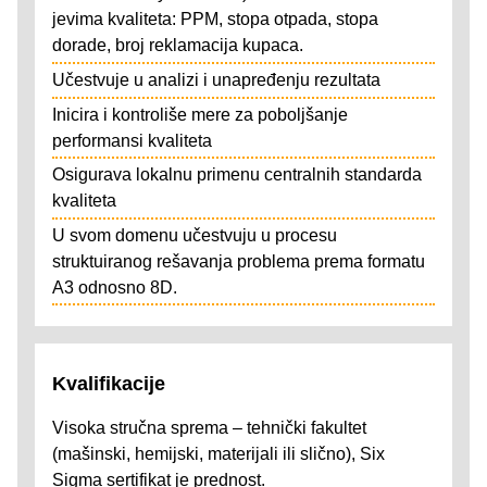
jevima kvaliteta: PPM, stopa otpada, stopa
dorade, broj reklamacija kupaca.
Učestvuje u analizi i unapređenju rezultata
Inicira i kontroliše mere za poboljšanje
performansi kvaliteta
Osigurava lokalnu primenu centralnih standarda
kvaliteta
U svom domenu učestvuju u procesu
struktuiranog rešavanja problema prema formatu
A3 odnosno 8D.
Kvalifikacije
Visoka stručna sprema – tehnički fakultet
(mašinski, hemijski, materijali ili slično), Six
Sigma sertifikat je prednost.