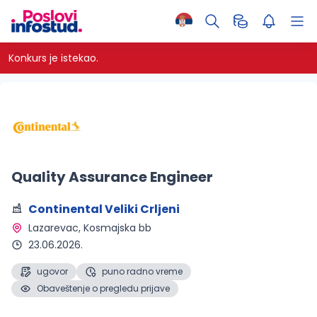
Konkurs je istekao.
Quality Assurance Engineer
Continental Veliki Crljeni
Lazarevac
, Kosmajska bb
23.06.2026.
ugovor
puno radno vreme
Obaveštenje o pregledu prijave