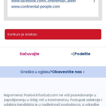
www.facebook.com/ContinentalCareer
I
www.continental-people.com
Konkurs je istekao.
Sačuvajte
Podelite
Greška u oglasu?
Obavestite nas
Napomena: Poslovi.infostud.com ne vrši posredovanje u
zapošljavanju u Srbiji, niti u inostranstvu. Postupak selekcije i
odabira kandidata je u nadležnosti poslodavca, a odredbe