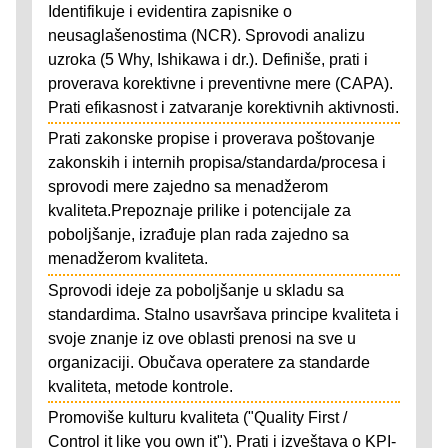
Identifikuje i evidentira zapisnike o
neusaglašenostima (NCR). Sprovodi analizu
uzroka (5 Why, Ishikawa i dr.). Definiše, prati i
proverava korektivne i preventivne mere (CAPA).
Prati efikasnost i zatvaranje korektivnih aktivnosti.
Prati zakonske propise i proverava poštovanje
zakonskih i internih propisa/standarda/procesa i
sprovodi mere zajedno sa menadžerom
kvaliteta.Prepoznaje prilike i potencijale za
poboljšanje, izrađuje plan rada zajedno sa
menadžerom kvaliteta.
Sprovodi ideje za poboljšanje u skladu sa
standardima. Stalno usavršava principe kvaliteta i
svoje znanje iz ove oblasti prenosi na sve u
organizaciji. Obučava operatere za standarde
kvaliteta, metode kontrole.
Promoviše kulturu kvaliteta ("Quality First /
Control it like you own it"). Prati i izveštava o KPI-