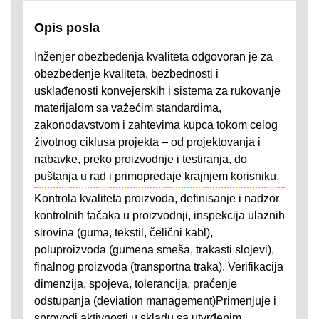
Opis posla
Inženjer obezbeđenja kvaliteta odgovoran je za
obezbeđenje kvaliteta, bezbednosti i
usklađenosti konvejerskih i sistema za rukovanje
materijalom sa važećim standardima,
zakonodavstvom i zahtevima kupca tokom celog
životnog ciklusa projekta – od projektovanja i
nabavke, preko proizvodnje i testiranja, do
puštanja u rad i primopredaje krajnjem korisniku.
Kontrola kvaliteta proizvoda, definisanje i nadzor
kontrolnih tačaka u proizvodnji, inspekcija ulaznih
sirovina (guma, tekstil, čelični kabl),
poluproizvoda (gumena smeša, trakasti slojevi),
finalnog proizvoda (transportna traka). Verifikacija
dimenzija, spojeva, tolerancija, praćenje
odstupanja (deviation management)Primenjuje i
sprovodi aktivnosti u skladu sa utvrđenim