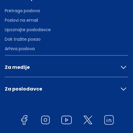
Pretraga poslova
Poslovi na email
Upoznajte poslodavce
Dok tražite posao
Arhiva poslova
Za medije
Za poslodavce