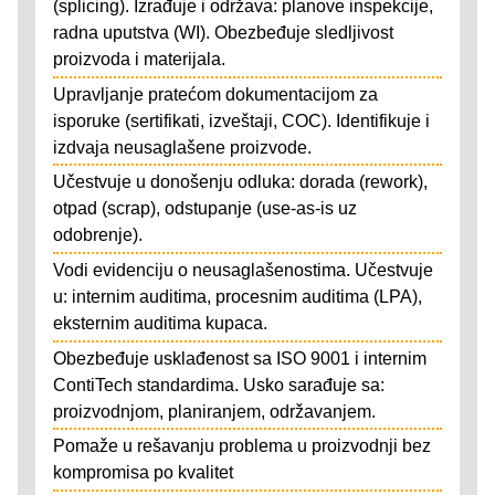
(splicing). Izrađuje i održava: planove inspekcije,
radna uputstva (WI). Obezbeđuje sledljivost
proizvoda i materijala.
Upravljanje pratećom dokumentacijom za
isporuke (sertifikati, izveštaji, COC). Identifikuje i
izdvaja neusaglašene proizvode.
Učestvuje u donošenju odluka: dorada (rework),
otpad (scrap), odstupanje (use-as-is uz
odobrenje).
Vodi evidenciju o neusaglašenostima. Učestvuje
u: internim auditima, procesnim auditima (LPA),
eksternim auditima kupaca.
Obezbeđuje usklađenost sa ISO 9001 i internim
ContiTech standardima. Usko sarađuje sa:
proizvodnjom, planiranjem, održavanjem.
Pomaže u rešavanju problema u proizvodnji bez
kompromisa po kvalitet