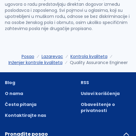
ugovora o radu predstavljaju direktan dogovor između
poslodavca i zaposlenog. Svi pojmovi u oglasima, koji su
upotrebljeni u muškom rodu, odnose se bez diskriminacije i
na osobe ženskog pola i obrnuto, osim ukoliko specifičnim
zahtevima posla nije drugačije propisano.
Posao
Lazarevac
Kontrola kvaliteta
Inženjer kontrole kvaliteta
Quality Assurance Engineer
Blog
RSS
O nama
Uslovi korišćenja
Česta pitanja
Obaveštenje o
privatnosti
Kontaktirajte nas
Pronađite posao