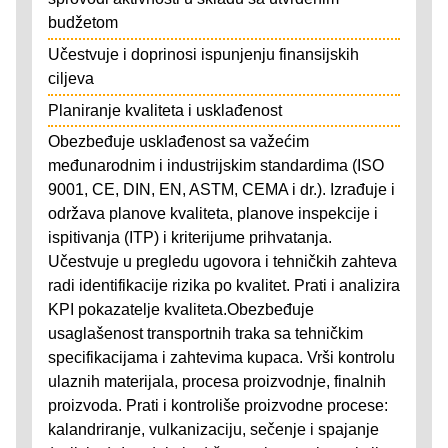
budžetom
Učestvuje i doprinosi ispunjenju finansijskih
ciljeva
Planiranje kvaliteta i usklađenost
Obezbeđuje usklađenost sa važećim
međunarodnim i industrijskim standardima (ISO
9001, CE, DIN, EN, ASTM, CEMA i dr.). Izrađuje i
održava planove kvaliteta, planove inspekcije i
ispitivanja (ITP) i kriterijume prihvatanja.
Učestvuje u pregledu ugovora i tehničkih zahteva
radi identifikacije rizika po kvalitet. Prati i analizira
KPI pokazatelje kvaliteta.Obezbeđuje
usaglašenost transportnih traka sa tehničkim
specifikacijama i zahtevima kupaca. Vrši kontrolu
ulaznih materijala, procesa proizvodnje, finalnih
proizvoda. Prati i kontroliše proizvodne procese:
kalandriranje, vulkanizaciju, sečenje i spajanje