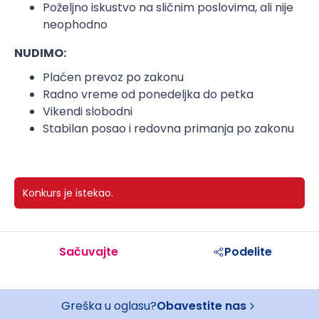
Poželjno iskustvo na sličnim poslovima, ali nije
neophodno
NUDIMO:
Plaćen prevoz po zakonu
Radno vreme od ponedeljka do petka
Vikendi slobodni
Stabilan posao i redovna primanja po zakonu
Konkurs je istekao.
Sačuvajte
Podelite
Greška u oglasu?
Obavestite nas