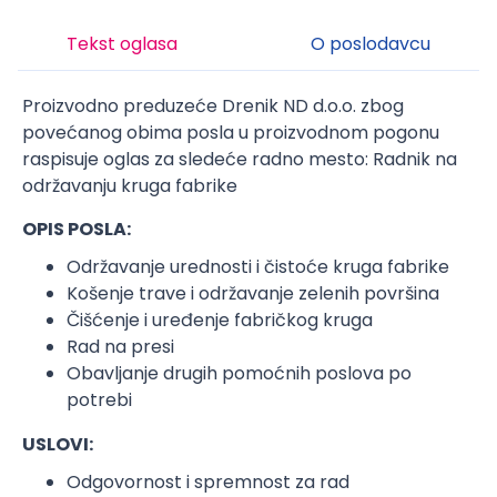
Tekst oglasa
O poslodavcu
Proizvodno preduzeće Drenik ND d.o.o. zbog
povećanog obima posla u proizvodnom pogonu
raspisuje oglas za sledeće radno mesto: Radnik na
održavanju kruga fabrike
OPIS POSLA:
Održavanje urednosti i čistoće kruga fabrike
Košenje trave i održavanje zelenih površina
Čišćenje i uređenje fabričkog kruga
Rad na presi
Obavljanje drugih pomoćnih poslova po
potrebi
USLOVI:
Odgovornost i spremnost za rad