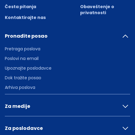
Česta pitanja
Obaveštenje o
privatnosti
Kontaktirajte nas
Pronađite posao
Pretraga poslova
Poslovi na email
Upoznajte poslodavce
Dok tražite posao
Arhiva poslova
Za medije
Za poslodavce