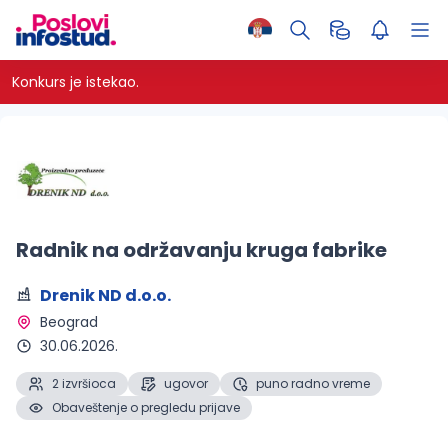
Konkurs je istekao.
Radnik na održavanju kruga fabrike
Drenik ND d.o.o.
Beograd 
30.06.2026.
2 izvršioca
ugovor
puno radno vreme
Obaveštenje o pregledu prijave