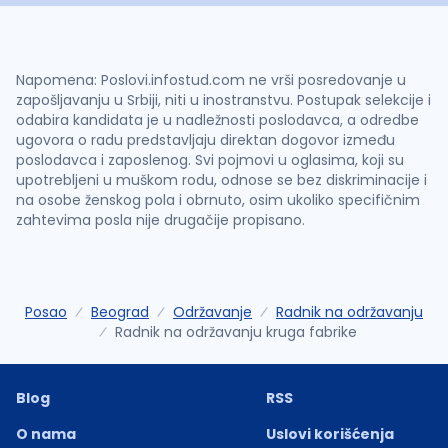
Napomena: Poslovi.infostud.com ne vrši posredovanje u
zapošljavanju u Srbiji, niti u inostranstvu. Postupak selekcije i
odabira kandidata je u nadležnosti poslodavca, a odredbe
ugovora o radu predstavljaju direktan dogovor između
poslodavca i zaposlenog. Svi pojmovi u oglasima, koji su
upotrebljeni u muškom rodu, odnose se bez diskriminacije i
na osobe ženskog pola i obrnuto, osim ukoliko specifičnim
zahtevima posla nije drugačije propisano.
Posao
Beograd
Održavanje
Radnik na održavanju
Radnik na održavanju kruga fabrike
Blog
RSS
O nama
Uslovi korišćenja