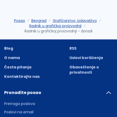
Posao
Beograd
Grafičarstvo, izdavaštvo
Radnik u grafičkoj proizvodnji
Radnik u grafičkoj proizvodnji - doradi
Blog
RSS
O nama
Uslovi korišćenja
Česta pitanja
Obaveštenje o
privatnosti
Kontaktirajte nas
Pronađite posao
Pretraga poslova
Poslovi na email