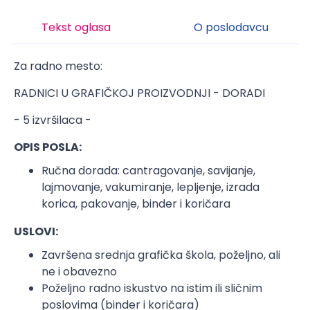
Tekst oglasa
O poslodavcu
Za radno mesto:
RADNICI U GRAFIČKOJ PROIZVODNJI - DORADI
- 5 izvršilaca -
OPIS POSLA:
Ručna dorada: cantragovanje, savijanje,
lajmovanje, vakumiranje, lepljenje, izrada
korica, pakovanje, binder i koričara
USLOVI:
Završena srednja grafička škola, poželjno, ali
ne i obavezno
Poželjno radno iskustvo na istim ili sličnim
poslovima (binder i koričara)