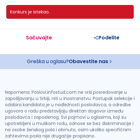
Konkurs je istekao.
Sačuvajte
Podelite
Greška u oglasu?
Obavestite nas
Napomena: Poslovi.infostud.com ne vrši posredovanje u
zapošljavanju u Srbiji, niti u inostranstvu. Postupak selekcije i
odabira kandidata je u nadležnosti poslodavca, a odredbe
ugovora o radu predstavljaju direktan dogovor između
poslodavca i zaposlenog. Svi pojmovi u oglasima, koji su
upotrebljeni u muškom rodu, odnose se bez diskriminacije i
na osobe ženskog pola i obrnuto, osim ukoliko specifičnim
zahtevima posla nije drugačije propisano.