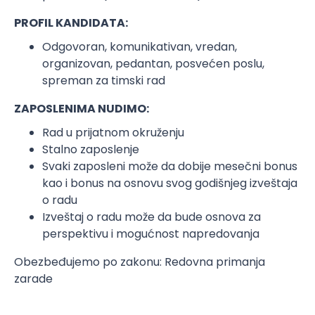
PROFIL KANDIDATA:
Odgovoran, komunikativan, vredan,
organizovan, pedantan, posvećen poslu,
spreman za timski rad
ZAPOSLENIMA NUDIMO:
Rad u prijatnom okruženju
Stalno zaposlenje
Svaki zaposleni može da dobije mesečni bonus
kao i bonus na osnovu svog godišnjeg izveštaja
o radu
Izveštaj o radu može da bude osnova za
perspektivu i mogućnost napredovanja
Obezbeđujemo po zakonu: Redovna primanja
zarade