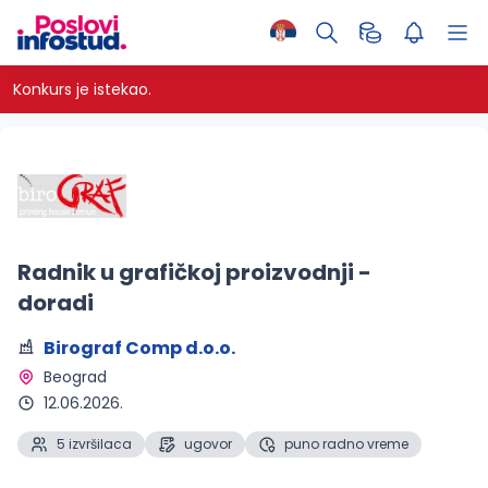
Konkurs je istekao.
Radnik u grafičkoj proizvodnji -
doradi
Birograf Comp d.o.o.
Beograd 
12.06.2026.
5 izvršilaca
ugovor
puno radno vreme