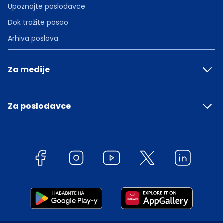
Upoznajte poslodavce
Dok tražite posao
Arhiva poslova
Za medije
Za poslodavce