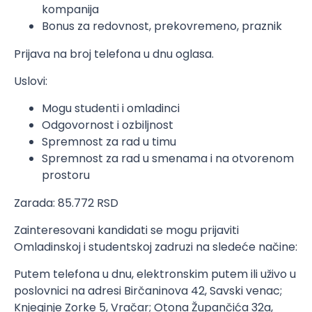
kompanija
Bonus za redovnost, prekovremeno, praznik
Prijava na broj telefona u dnu oglasa.
Uslovi:
Mogu studenti i omladinci
Odgovornost i ozbiljnost
Spremnost za rad u timu
Spremnost za rad u smenama i na otvorenom
prostoru
Zarada: 85.772 RSD
Zainteresovani kandidati se mogu prijaviti
Omladinskoj i studentskoj zadruzi na sledeće načine:
Putem telefona u dnu, elektronskim putem ili uživo u
poslovnici na adresi Birčaninova 42, Savski venac;
Knjeginje Zorke 5, Vračar; Otona Župančića 32a,