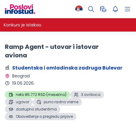
Konkurs je istekao.
Ramp Agent - utovar i istovar
aviona
Studentska i omladinska zadruga Bulevar
Beograd 
19.06.2026.
neto 85.772 RSD (mesečno)
3 izvršioca
ugovor
puno radno vreme
dostupno studentima
Obaveštenje o pregledu prijave