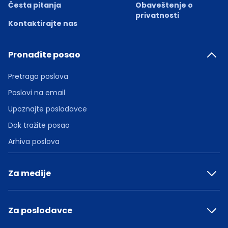
Česta pitanja
Obaveštenje o
privatnosti
Kontaktirajte nas
Pronađite posao
Pretraga poslova
Poslovi na email
Upoznajte poslodavce
Dok tražite posao
Arhiva poslova
Za medije
Za poslodavce