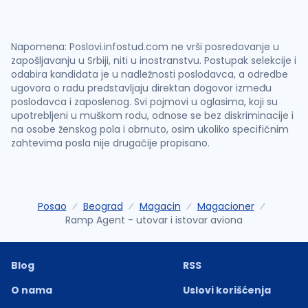
Napomena: Poslovi.infostud.com ne vrši posredovanje u
zapošljavanju u Srbiji, niti u inostranstvu. Postupak selekcije i
odabira kandidata je u nadležnosti poslodavca, a odredbe
ugovora o radu predstavljaju direktan dogovor između
poslodavca i zaposlenog. Svi pojmovi u oglasima, koji su
upotrebljeni u muškom rodu, odnose se bez diskriminacije i
na osobe ženskog pola i obrnuto, osim ukoliko specifičnim
zahtevima posla nije drugačije propisano.
Posao
Beograd
Magacin
Magacioner
Ramp Agent - utovar i istovar aviona
Blog
RSS
O nama
Uslovi korišćenja