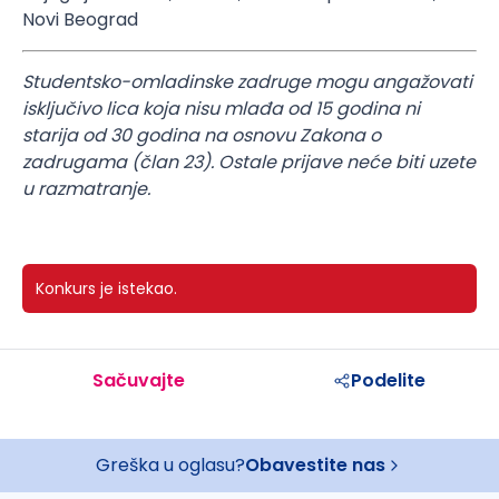
Novi Beograd
Studentsko-omladinske zadruge mogu angažovati
isključivo lica koja nisu mlađa od 15 godina ni
starija od 30 godina na osnovu Zakona o
zadrugama (član 23). Ostale prijave neće biti uzete
u razmatranje.
Konkurs je istekao.
Sačuvajte
Podelite
Greška u oglasu?
Obavestite nas