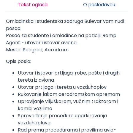
Tekst oglasa
O poslodavcu
Omladinska i studentska zadruga Bulevar vam nudi
posao:
Posao za studente i omladince na poziciji: Ramp
Agent - utovar i istovar aviona
Mesto: Beograd, Aerodrom
Opis posla:
Utovar i istovar prtljaga, robe, pošte i drugih
tereta iz aviona
Utovar prtljaga i tereta u vazduhoplov
Rukovanje lakom aerodromskom opremom
Upravljanje viljuškarom, vučnim traktorom i
kombi vozilima
Sprovođenje procedure uparkiravanja
vazduhoplova
Rad prema procedurama i pravilima avio-