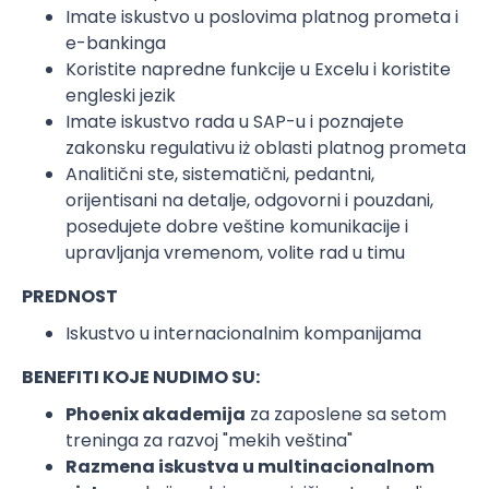
Imate iskustvo u poslovima platnog prometa i
e-bankinga
Koristite napredne funkcije u Excelu i koristite
engleski jezik
Imate iskustvo rada u SAP-u i poznajete
zakonsku regulativu iż oblasti platnog prometa
Analitični ste, sistematični, pedantni,
orijentisani na detalje, odgovorni i pouzdani,
posedujete dobre veštine komunikacije i
upravljanja vremenom, volite rad u timu
PREDNOST
Iskustvo u internacionalnim kompanijama
BENEFITI KOJE NUDIMO SU:
Phoenix akademija
za zaposlene sa setom
treninga za razvoj "mekih veština"
Razmena iskustva u multinacionalnom