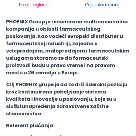
Tekst oglasa
O poslodavcu
PHOENIX Group je renomirana multinacionalna
kompanija u oblasti farmaceutskog
poslovanja. Kao vodeći evropski distributer u
farmaceutskoj industriji, zajedno s
veleprodajom, maloprodajom i farmaceutskim
uslugama staramo se da farmaceutski
proizvodi budu u pravo vreme i na pravom
mestu u 26 zemalja u Evropi.
Cilj PHOENIX grupe je da zadrži lidersku poziciju
kroz kontinuirano poboljšanje sistema
kvaliteta i inovacije u poslovanju, koje su u
službi unapređenja zdravstvene zaštite
stanovništva.
Referent plaćanja