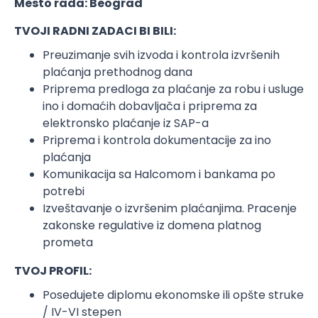
Mesto rada: Beograd
TVOJI RADNI ZADACI BI BILI:
Preuzimanje svih izvoda i kontrola izvršenih
plaćanja prethodnog dana
Priprema predloga za plaćanje za robu i usluge
ino i domaćih dobavljača i priprema za
elektronsko plaćanje iz SAP-a
Priprema i kontrola dokumentacije za ino
plaćanja
Komunikacija sa Halcomom i bankama po
potrebi
Izveštavanje o izvršenim plaćanjima. Pracenje
zakonske regulative iz domena platnog
prometa
TVOJ PROFIL:
Posedujete diplomu ekonomske ili opšte struke
/ IV-VI stepen