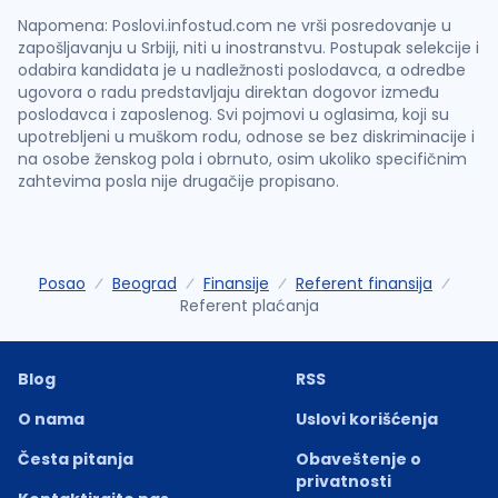
Napomena: Poslovi.infostud.com ne vrši posredovanje u
zapošljavanju u Srbiji, niti u inostranstvu. Postupak selekcije i
odabira kandidata je u nadležnosti poslodavca, a odredbe
ugovora o radu predstavljaju direktan dogovor između
poslodavca i zaposlenog. Svi pojmovi u oglasima, koji su
upotrebljeni u muškom rodu, odnose se bez diskriminacije i
na osobe ženskog pola i obrnuto, osim ukoliko specifičnim
zahtevima posla nije drugačije propisano.
Posao
Beograd
Finansije
Referent finansija
Referent plaćanja
Blog
RSS
O nama
Uslovi korišćenja
Česta pitanja
Obaveštenje o
privatnosti