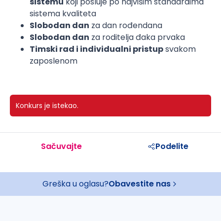
sistemu
koji posluje po najvišim standardima
sistema kvaliteta
Slobodan dan
za dan rođendana
Slobodan dan
za roditelja đaka prvaka
Timski rad i individualni pristup
svakom
zaposlenom
Konkurs je istekao.
Sačuvajte
Podelite
Greška u oglasu?
Obavestite nas