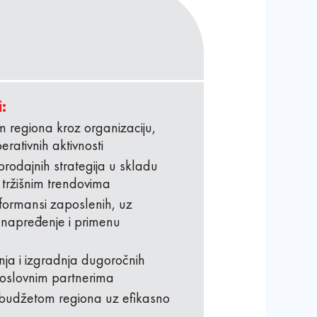
:
 regiona kroz organizaciju,
erativnih aktivnosti
prodajnih strategija u skladu
 tržišnim trendovima
rformansi zaposlenih, uz
a unapređenje i primenu
anja i izgradnja dugoročnih
poslovnim partnerima
e budžetom regiona uz efikasno