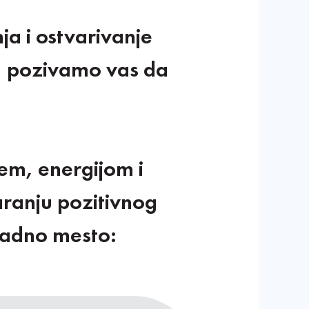
ja i ostvarivanje
a, pozivamo vas da
jem, energijom i
aranju pozitivnog
radno mesto: