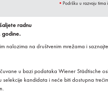
Podršku u razvoju tima 
aljete radnu
. godine.
im nalozima na društvenim mrežama i saznajte
 sačuvane u bazi podataka Wiener Städtische os
rhu selekcije kandidata i neće biti dostupna treć
n.