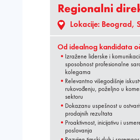
Regionalni dire
Lokacije:
Beograd, S
Od idealnog kandidata o
Izražene liderske i komunikaci
sposobnost profesionalne sara
kolegama
Relevantno višegodišnje iskustv
rukovođenju, poželjno u komerc
sektoru
Dokazanu uspešnost u ostvari
prodajnih rezultata
Proaktivnost, inicijativu i usm
poslovanja
Razvijen timski duh i spremno