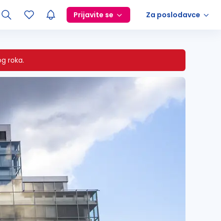
Prijavite se
Za poslodavce
g roka.