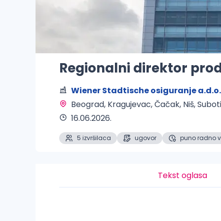
Regionalni direktor pro
Wiener Stadtische osiguranje a.d.o.
Beograd, Kragujevac, Čačak, Niš, Subot
16.06.2026.
5 izvršilaca
ugovor
puno radno 
Tekst oglasa