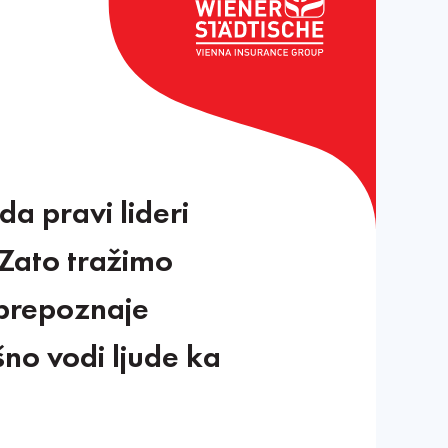
a pravi lideri
 Zato tražimo
 prepoznaje
šno vodi ljude ka