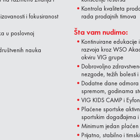
Kontrola kvaliteta proda
izovanosti i fokusiranost
rada prodajnih timova
Šta vam nudimo:
ka u poslovnoj
Kontinuirane edukacije 
razvoja kroz WSO Akad
 društvenih nauka
okviru VIG grupe
Dobrovoljno zdravstven
nezgode, težih bolesti i 
Dodatne dane odmora 
spremom, godinama sta
VIG KIDS CAMP i Eyfon
Plaćene sportske aktivno
sportskim događajima 
Minimum jedan plaćen v
Prijatno, stabilno i tims