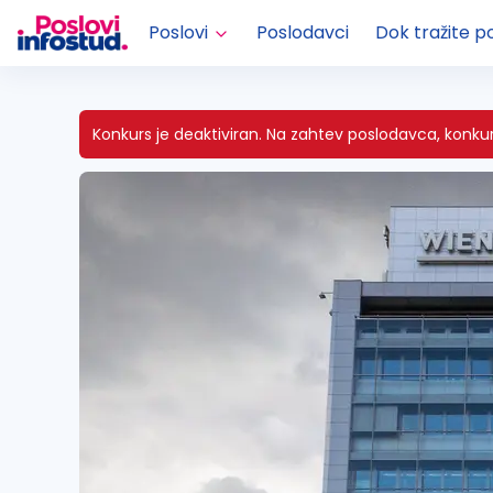
Poslovi
Poslodavci
Dok tražite p
Konkurs je deaktiviran.
Na zahtev poslodavca, konkurs 