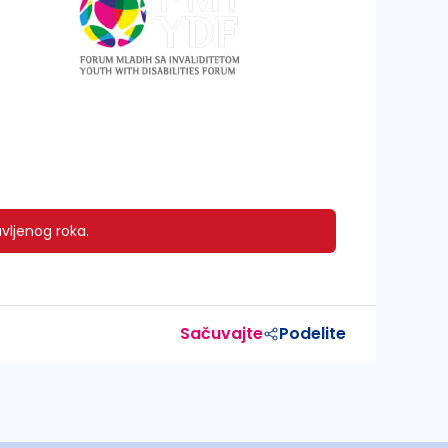
vljenog roka.
Sačuvajte
Podelite