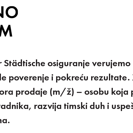
Städtische osiguranje verujemo d
ade poverenje i pokreću rezultate.
ora prodaje (m/ž) – osobu koja
radnika, razvija timski duh i uspe
ma.