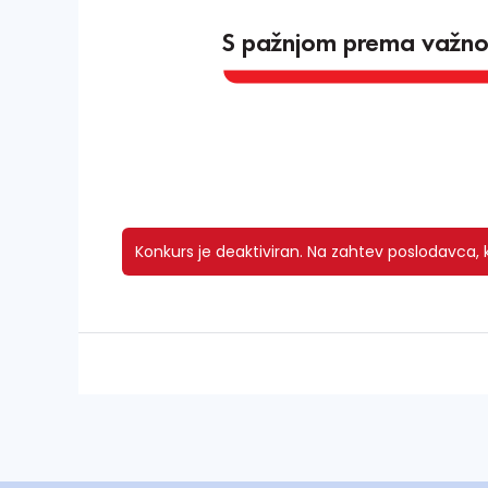
S pažnjom prema važn
Konkurs je deaktiviran.
Na zahtev poslodavca, ko