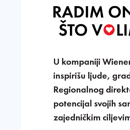
U kompaniji Wiener 
inspirišu ljude, gr
Regionalnog direkt
potencijal svojih sa
zajedničkim ciljevi