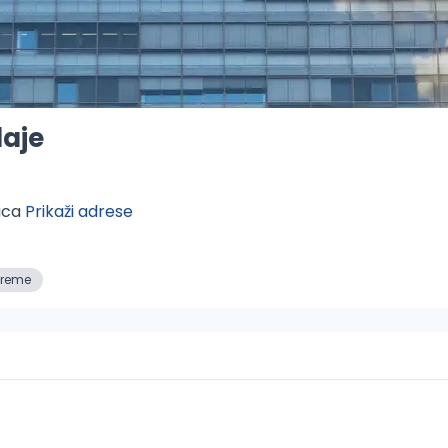
daje
ica 
Prikaži adrese
vreme