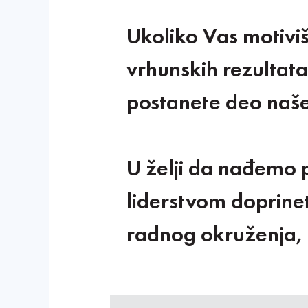
Ukoliko Vas motiviš
vrhunskih rezultat
postanete deo naš
U želji da nađemo p
liderstvom doprinet
radnog okruženja,