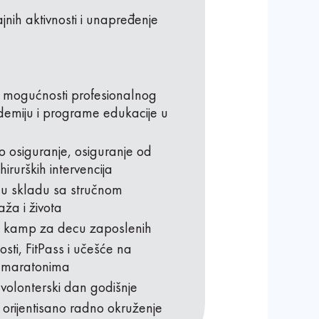
jnih aktivnosti i unapređenje
i mogućnosti profesionalnog
emiju i programe edukacije u
o osiguranje, osiguranje od
hirurških intervencija
u skladu sa stručnom
ža i života
 kamp za decu zaposlenih
sti, FitPass i učešće na
i maratonima
olonterski dan godišnje
ki orijentisano radno okruženje