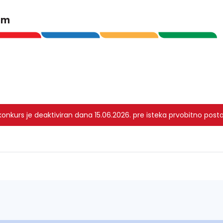
om
nkurs je deaktiviran dana 15.06.2026. pre isteka prvobitno posta