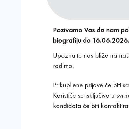
Pozivamo Vas da nam poš
biografiju do 16.06.2026
Upoznajte nas bliže na naš
radimo.
Prikupljene prijave će biti
Koristiće se isključivo u sv
kandidata će biti kontaktira