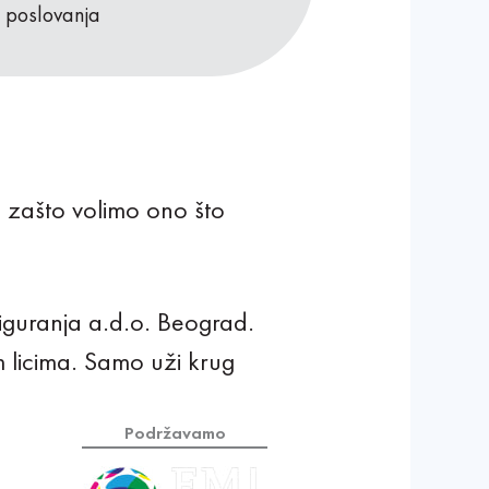
i poslovanja
 zašto volimo ono što
iguranja a.d.o. Beograd.
im licima. Samo uži krug
Podržavamo