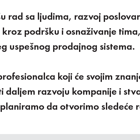
u rad sa ljudima, razvoj poslovan
a kroz podršku i osnaživanje tim
eg uspešnog prodajnog sistema.
rofesionalca koji će svojim znan
i daljem razvoju kompanije i stv
 planiramo da otvorimo sledeće 