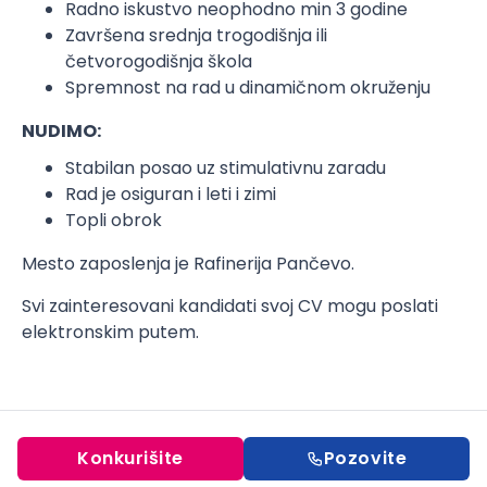
Radno iskustvo neophodno min 3 godine
Završena srednja trogodišnja ili
četvorogodišnja škola
Spremnost na rad u dinamičnom okruženju
NUDIMO:
Stabilan posao uz stimulativnu zaradu
Rad je osiguran i leti i zimi
Topli obrok
Mesto zaposlenja je Rafinerija Pančevo.
Svi zainteresovani kandidati svoj CV mogu poslati
elektronskim putem.
Konkurišite
Pozovite