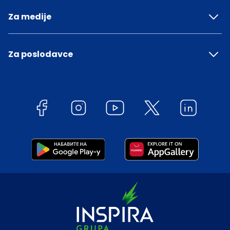
Za medije
Za poslodavce