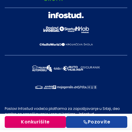
Poslovi Infostud vodeća platforma za zapošljavanje u Srbiji, deo
centra za zapošljavanje i razvoj karijere - Infostud.
©
Infostud rešenja d.o.o. Subotica
, 2000 -
2026
. Sadržaj sajta
Konkurišite
Pozovite
Poslovi.infostud.com
je vlasništvo
Infostuda
. Zabranjeno je njegovo
preuzimanje bez dozvole
Infostuda
, zarad komercijalne upotrebe ili