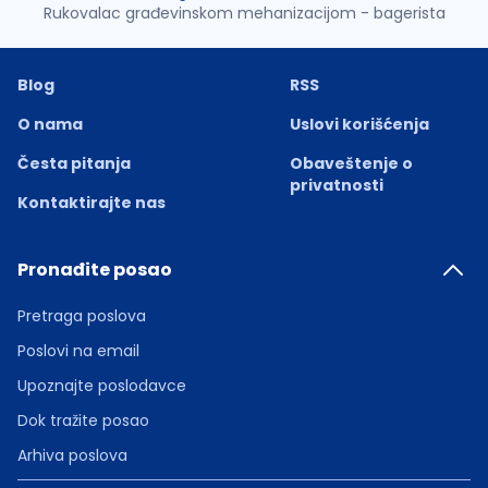
Rukovalac građevinskom mehanizacijom - bagerista
Blog
RSS
O nama
Uslovi korišćenja
Česta pitanja
Obaveštenje o
privatnosti
Kontaktirajte nas
Pronađite posao
Pretraga poslova
Poslovi na email
Upoznajte poslodavce
Dok tražite posao
Arhiva poslova