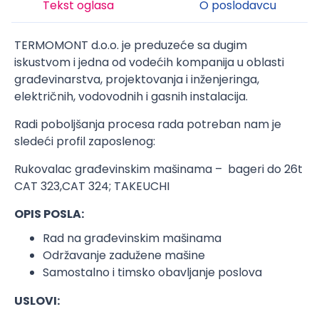
Tekst oglasa
O poslodavcu
TERMOMONT d.o.o. je preduzeće sa dugim
iskustvom i jedna od vodećih kompanija u oblasti
građevinarstva, projektovanja i inženjeringa,
električnih, vodovodnih i gasnih instalacija.
Radi poboljšanja procesa rada potreban nam je
sledeći profil zaposlenog:
Rukovalac građevinskim mašinama – bageri do 26t
CAT 323,CAT 324; TAKEUCHI
OPIS POSLA:
Rad na građevinskim mašinama
Održavanje zadužene mašine
Samostalno i timsko obavljanje poslova
USLOVI: