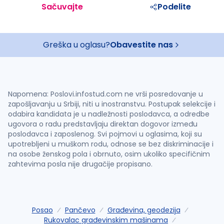
Sačuvajte
Podelite
Greška u oglasu?
Obavestite nas
Napomena: Poslovi.infostud.com ne vrši posredovanje u
zapošljavanju u Srbiji, niti u inostranstvu. Postupak selekcije i
odabira kandidata je u nadležnosti poslodavca, a odredbe
ugovora o radu predstavljaju direktan dogovor između
poslodavca i zaposlenog. Svi pojmovi u oglasima, koji su
upotrebljeni u muškom rodu, odnose se bez diskriminacije i
na osobe ženskog pola i obrnuto, osim ukoliko specifičnim
zahtevima posla nije drugačije propisano.
Posao
Pančevo
Građevina, geodezija
Rukovalac građevinskim mašinama