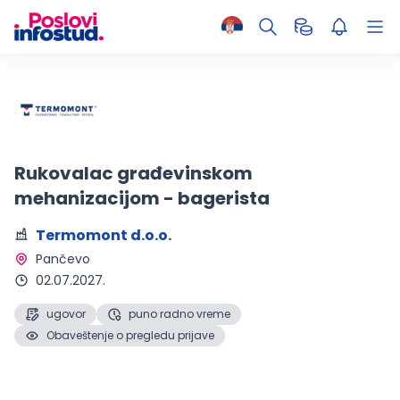
Rukovalac građevinskom
mehanizacijom - bagerista
Termomont d.o.o.
Pančevo 
02.07.2027.
ugovor
puno radno vreme
Obaveštenje o pregledu prijave