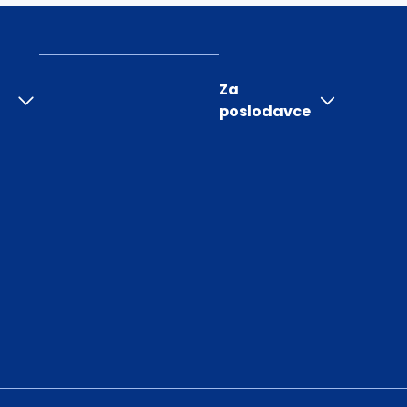
Za
poslodavce