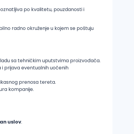
znatljiva po kvalitetu, pouzdanosti i
tabilno radno okruženje u kojem se poštuju
kladu sa tehničkim uputstvima proizvođača.
 i prijava eventualnih uočenih
efikasnog prenosa tereta.
dura kompanije.
an uslov
.