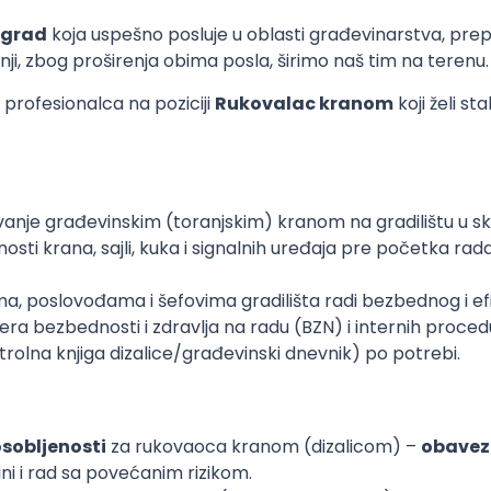
eograd
koja uspešno posluje u oblasti građevinarstva, prepo
nji, zbog proširenja obima posla, širimo naš tim na terenu.
profesionalca na poziciji
Rukovalac kranom
koji želi s
anje građevinskim (toranjskim) kranom na gradilištu u s
ti krana, sajli, kuka i signalnih uređaja pre početka rada
stima, poslovođama i šefovima gradilišta radi bezbednog i 
era bezbednosti i zdravlja na radu (BZN) i internih proce
olna knjiga dizalice/građevinski dnevnik) po potrebi.
osobljenosti
za rukovaoca kranom (dizalicom) –
obavez
ini i rad sa povećanim rizikom.