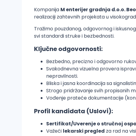
Kompanija
M enterijer gradnja d.o.o. B
realizaciji zahtevnih projekata u visokograd
Tražimo pouzdanog, odgovornog i iskusnog 
svi standardi struke i bezbednosti.
Ključne odgovornosti:
Bezbedno, precizno i odgovorno rukov
Svakodnevna vizuelna provera ispravnos
nepravilnosti.
Bliska i jasna koordinacija sa signali
Strogo pridržavanje svih propisanih m
Vođenje prateće dokumentacije (kontr
Profil kandidata (Uslovi):
Sertifikat/Uverenje o stručnoj osp
Važeći
lekarski pregled
za rad na vis