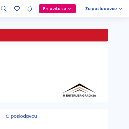
Prijavite se
Za poslodavce
O poslodavcu