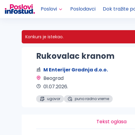
Poslovi
Poslodavci
Dok tražite p
Konkurs je istekao.
Rukovalac kranom
M Enterijer Gradnja d.o.o.
Beograd 
01.07.2026.
ugovor
puno radno vreme
Tekst oglasa