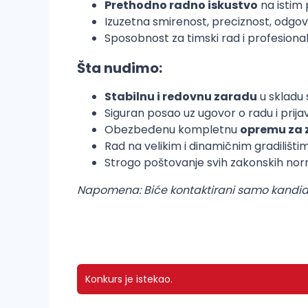
Prethodno radno iskustvo
na istim 
Izuzetna smirenost, preciznost, odgov
Sposobnost za timski rad i profesiona
Šta nudimo:
Stabilnu i redovnu zaradu
u skladu 
Siguran posao uz ugovor o radu i prij
Obezbeđenu kompletnu
opremu za 
Rad na velikim i dinamičnim gradilišti
Strogo poštovanje svih zakonskih norm
Napomena: Biće kontaktirani samo kandidati
Konkurs je istekao.