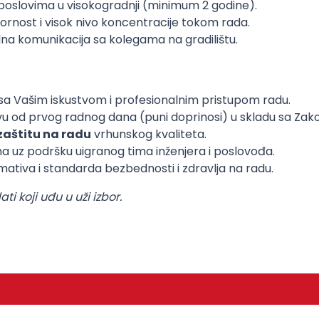
poslovima u visokogradnji (minimum 2 godine).
ornost i visok nivo koncentracije tokom rada.
lna komunikacija sa kolegama na gradilištu.
sa Vašim iskustvom i profesionalnim pristupom radu.
avu od prvog radnog dana (puni doprinosi) u skladu sa Za
zaštitu na radu
vrhunskog kvaliteta.
ma uz podršku uigranog tima inženjera i poslovođa.
ativa i standarda bezbednosti i zdravlja na radu.
 koji uđu u uži izbor.