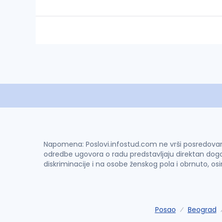
Napomena: Poslovi.infostud.com ne vrši posredovanje 
odredbe ugovora o radu predstavljaju direktan dogo
diskriminacije i na osobe ženskog pola i obrnuto, os
Posao
Beograd