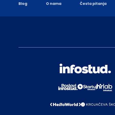
Blog
O nama
Česta pitanja