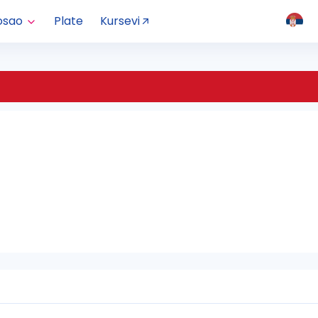
osao
Plate
Kursevi