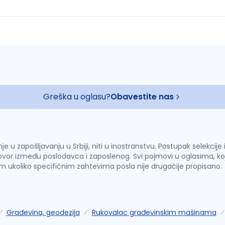
Greška u oglasu?
Obavestite nas
u zapošljavanju u Srbiji, niti u inostranstvu. Postupak selekcije
vor između poslodavca i zaposlenog. Svi pojmovi u oglasima, ko
im ukoliko specifičnim zahtevima posla nije drugačije propisano.
Građevina, geodezija
Rukovalac građevinskim mašinama