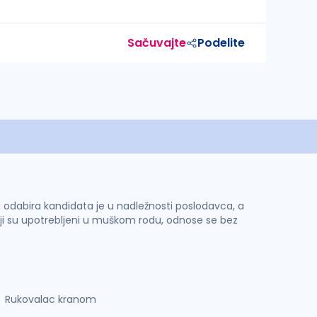
Sačuvajte
Podelite
 i odabira kandidata je u nadležnosti poslodavca, a
ji su upotrebljeni u muškom rodu, odnose se bez
Rukovalac kranom