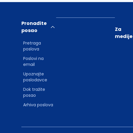
Pronađite
Za
posao
medije
Pretraga
poslova
Poslovi na
email
Upoznajte
poslodavce
Dok tražite
posao
Arhiva poslova