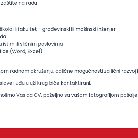
zaštite na radu
kola ili fakultet - građevinski ili mašinski inženjer
ada
istim ili sličnim poslovima
ice (Word, Excel)
m radnom okruženju, odlične mogućnosti za lični razvoj i
ove i uđu u uži krug biće kontaktirani.
, molimo Vas da CV, poželjno sa vašom fotografijom pošalj