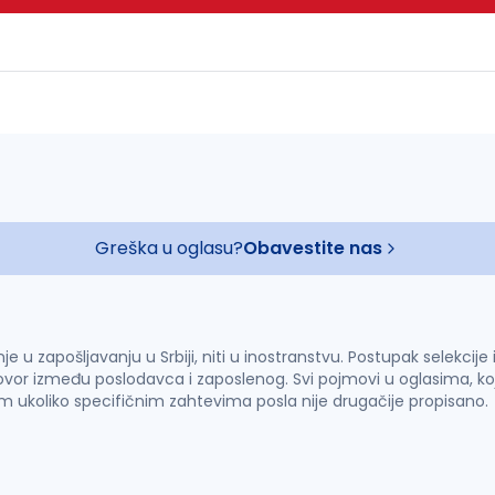
Greška u oglasu?
Obavestite nas
u zapošljavanju u Srbiji, niti u inostranstvu. Postupak selekcije
vor između poslodavca i zaposlenog. Svi pojmovi u oglasima, ko
im ukoliko specifičnim zahtevima posla nije drugačije propisano.