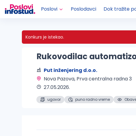
Poslovi
Poslodavci
Dok tražite p
Konkurs je istekao.
Rukovodilac automatizo
Put inženjering d.o.o.
Nova Pazova
, Prva centralna radna 3
27.05.2026.
ugovor
puno radno vreme
Obaveš