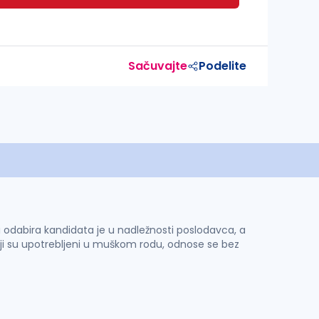
Sačuvajte
Podelite
 i odabira kandidata je u nadležnosti poslodavca, a
ji su upotrebljeni u muškom rodu, odnose se bez