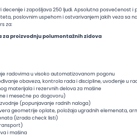
 decenije i zapošljava 250 ljudi. Apsolutna posvećenost 
eta, poslovnim uspehom i ostvarivanjem jakih veza sa našim 
rs za:
za proizvodnju polumontažnih zidova
enje radovima u visoko automatizovanom pogonu
đivanje obaveza, kontrola rada i discipline, uvođenje u ra
nog materijala i rezervnih delova za mašine
vne i mesečne po dogovoru)
oizvodnje (popunjavanje radnih naloga)
vera geometrije oplate, položaja ugradnih elemenata, a
nata (izrada check listi)
ransport)
va i mašina