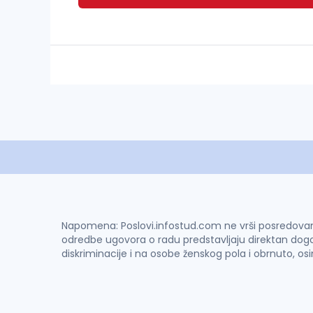
Napomena: Poslovi.infostud.com ne vrši posredovanje 
odredbe ugovora o radu predstavljaju direktan dogo
diskriminacije i na osobe ženskog pola i obrnuto, os