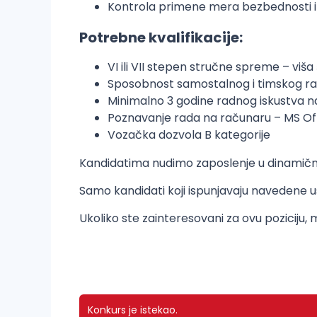
Kontrola primene mera bezbednosti i 
Potrebne kvalifikacije:
VI ili VII stepen stručne spreme – viša š
Sposobnost samostalnog i timskog r
Minimalno 3 godine radnog iskustva na 
Poznavanje rada na računaru – MS Off
Vozačka dozvola B kategorije
Kandidatima nudimo zaposlenje u dinamično
Samo kandidati koji ispunjavaju navedene usl
Ukoliko ste zainteresovani za ovu poziciju
Konkurs je istekao.