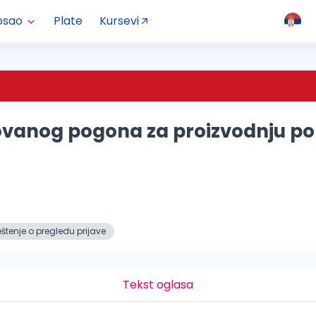
osao
Plate
Kursevi
vanog pogona za proizvodnju po
tenje o pregledu prijave
Tekst oglasa