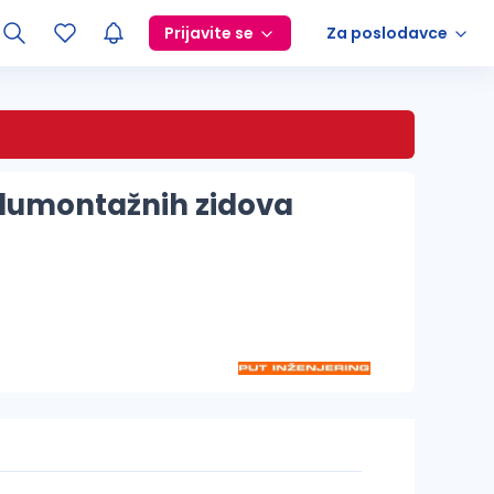
Prijavite se
Za poslodavce
lumontažnih zidova