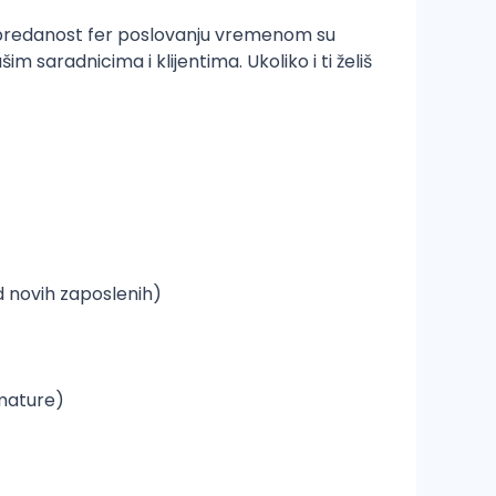
i predanost fer poslovanju vremenom su
saradnicima i klijentima. Ukoliko i ti želiš
d novih zaposlenih)
rmature)