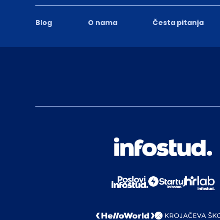
Blog
O nama
Česta pitanja