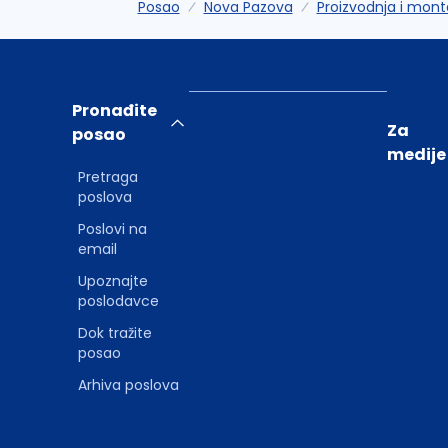
Posao
Nova Pazova
Proizvodnja i mont
Pronađite
Za
posao
medije
Pretraga
poslova
Poslovi na
email
Upoznajte
poslodavce
Dok tražite
posao
Arhiva poslova