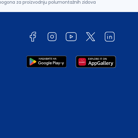
ogona za proizvodnju polumontažnih zidova