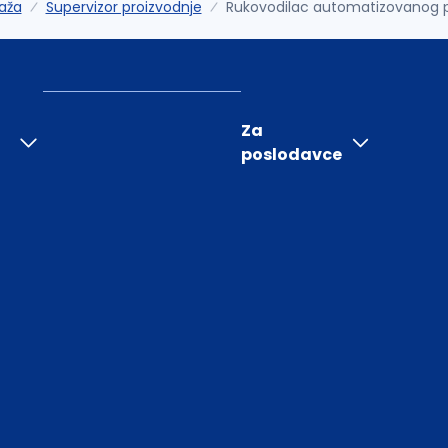
aža
Supervizor proizvodnje
Rukovodilac automatizovanog p
Za
poslodavce