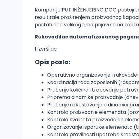
Kompanija PUT INŽENJERING DOO postoji tri
rezultirale proširenjem proizvodnog kapacit
postati deo velikog tima prijavi se na konku
Rukovodilac automatizovanog pogona 
1 izvršilac
Opis posla:
Operativno organizovanje i rukovođ
Koordinacija rada zaposlenih (raspore
Praćenje količina i trebovanje potroš
Priprema dinamike proizvodnje (dne
Praćenje i izveštavanje o dinamici pr
Kontrola proizvodnje elemenata (pro
Kontrola kvaliteta proizvedenih eleme
Organizovanje isporuke elemenata (t
Kontrola pravilnosti upotrebe sredsta