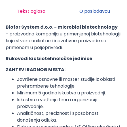
Tekst oglasa
O poslodavcu
Biofor System d.o.o. - microbial biotechnology
-
proizvodna kompanija u primenjenoj biotehnologiji
koja stvara unikatne i inovativne proizvode sa
primenom u poljoprivredi.
Rukovodilac biotehnološke jedinice
ZAHTEVI RADNOG MESTA:
Završene osnovne ili master studije iz oblasti
prehrambene tehnologije
Minimum 5 godina iskustva u proizvodnji.
Iskustvo u vođenju tima i organizaciji
proizvodnje.
Analitičnost, preciznost i sposobnost
donošenja odluka.
Dobro poznavanje rada u MS Office okruženju i