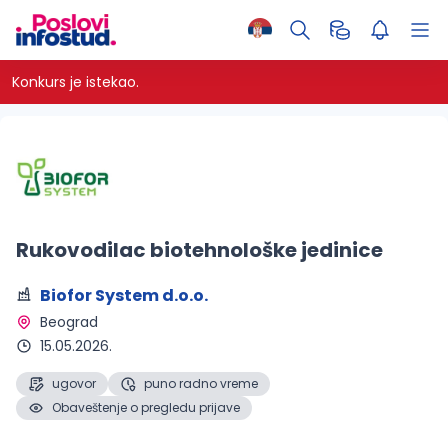
Konkurs je istekao.
Rukovodilac biotehnološke jedinice
Biofor System d.o.o.
Beograd 
15.05.2026.
ugovor
puno radno vreme
Obaveštenje o pregledu prijave