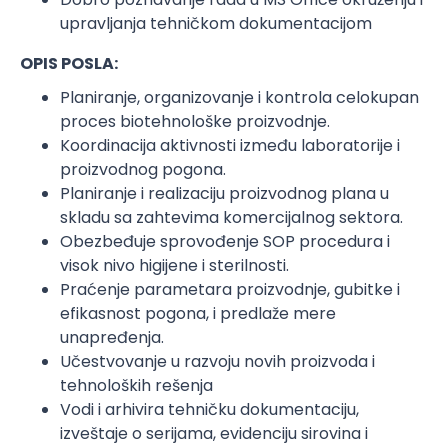
upravljanja tehničkom dokumentacijom
OPIS POSLA:
Planiranje, organizovanje i kontrola celokupan
proces biotehnološke proizvodnje.
Koordinacija aktivnosti između laboratorije i
proizvodnog pogona.
Planiranje i realizaciju proizvodnog plana u
skladu sa zahtevima komercijalnog sektora.
Obezbeđuje sprovođenje SOP procedura i
visok nivo higijene i sterilnosti.
Praćenje parametara proizvodnje, gubitke i
efikasnost pogona, i predlaže mere
unapređenja.
Učestvovanje u razvoju novih proizvoda i
tehnoloških rešenja
Vodi i arhivira tehničku dokumentaciju,
izveštaje o serijama, evidenciju sirovina i