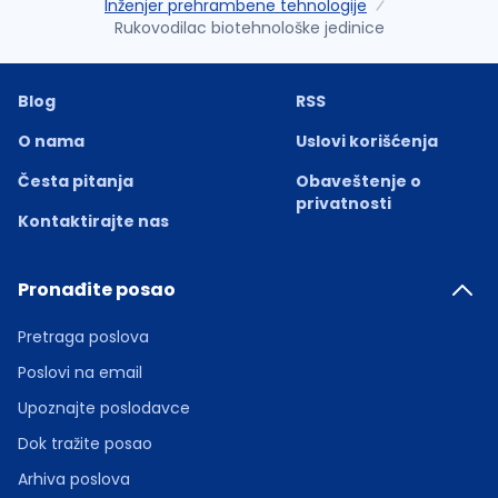
Inženjer prehrambene tehnologije
Rukovodilac biotehnološke jedinice
Blog
RSS
O nama
Uslovi korišćenja
Česta pitanja
Obaveštenje o
privatnosti
Kontaktirajte nas
Pronađite posao
Pretraga poslova
Poslovi na email
Upoznajte poslodavce
Dok tražite posao
Arhiva poslova