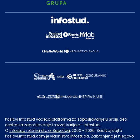
Poslovi Infostud vodeća platforma za zapošljavanje u Srbiji, deo
centra za zapošljavanje i razvoj karijere - Infostud.
©
Infostud rešenja d.o.o. Subotica
, 2000 -
2026
. Sadržaj sajta
Poslovi.infostud.com
je vlasništvo
Infostuda
. Zabranjeno je njegovo