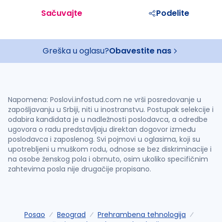
Sačuvajte
Podelite
Greška u oglasu?
Obavestite nas
Napomena: Poslovi.infostud.com ne vrši posredovanje u
zapošljavanju u Srbiji, niti u inostranstvu. Postupak selekcije i
odabira kandidata je u nadležnosti poslodavca, a odredbe
ugovora o radu predstavljaju direktan dogovor između
poslodavca i zaposlenog. Svi pojmovi u oglasima, koji su
upotrebljeni u muškom rodu, odnose se bez diskriminacije i
na osobe ženskog pola i obrnuto, osim ukoliko specifičnim
zahtevima posla nije drugačije propisano.
Posao
Beograd
Prehrambena tehnologija