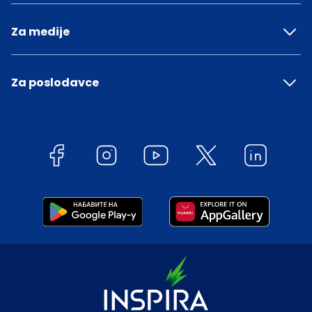
Za medije
Za poslodavce