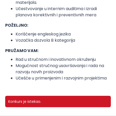
materijala.
Učestvovanje u internim auditima i izradi
planova korektivnih i preventivnih mera
POŽELJNO:
Korišćenje engleskog jezika
Vozačka dozvola B kategorija
PRUŽAMO VAM:
Rad u stručnom i inovativnom okruženju
Mogućnost stručnog usavršavanja i rada na
razvoju novih proizvoda
Učešće u primenjenim i razvojnim projektima
Konkurs je istekao.