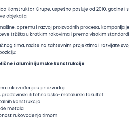
nica Konstruktor Grupe, uspešno posluje od 2010. godine i sp
ove objekata.
šine, opremu i razvoj proizvodnih procesa, kompanija je
eve tržišta u kratkim rokovima i prema visokim standardi
ručnog tima, radite na zahtevnim projektima i razvijate s
oziciju:
ične i aluminijumske konstrukcije
ma rukovođenja u proizvodnji
 građevinski ili tehnološko-metalurški fakultet
talnih konstrukcija
ade metala
obnost rukovođenja timom