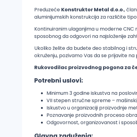
Preduzeće
Konstruktor Metal d.o.o.
, čla
aluminijumskih konstrukcija za različite tip
Kontinuiranim ulaganjima u moderne CNC ma
sposobnog da odgovori na najsloženije zaht
Ukoliko želite da budete deo stabilnog i st
okruženju, pozivamo Vas da se prijavite na p
Rukovodilac proizvodnog pogona za čel
Potrebni uslovi:
Minimum 3 godine iskustva na poslovi
VII stepen stručne spreme – mašinski,
Iskustvo u organizaciji proizvodnje me
Poznavanje proizvodnih procesa obr
Odgovornost, organizovanost i spos
Glavna zaduženja: