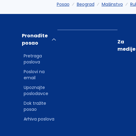
Posao
Beograd
Mašinstvo
Ru
Pronađite
Za
posao
medije
Pretraga
poslova
Poslovi na
email
Upoznajte
poslodavce
Dok tražite
posao
Arhiva poslova