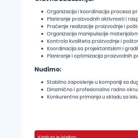
Organizacija i koordinacija procesa p
Planiranje proizvodnih aktivnosti i r
Praćenje realizacije proizvodnje i po
Organizacija manipulacije materijal
Kontrola kvaliteta proizvodnje i poš
Koordinacija sa projektantskim i grad
Planiranje i optimizacija proizvodnih 
Nudimo:
Stabilno zaposlenje u kompaniji sa d
Dinamično i profesionalno radno okr
Konkurentna primanja u skladu sa isk
Konkurs je istekao.