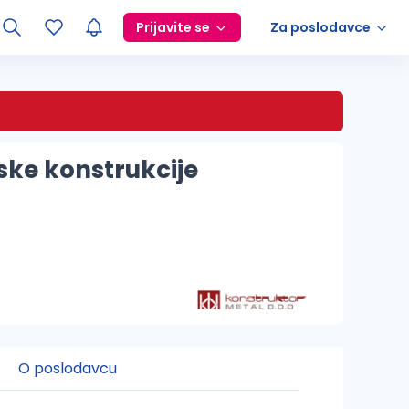
Prijavite se
Za poslodavce
ske konstrukcije
O poslodavcu