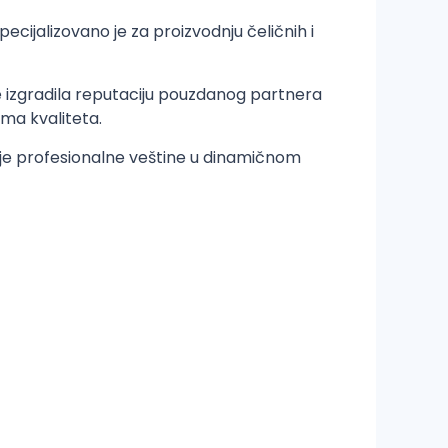
ecijalizovano je za proizvodnju čeličnih i
 izgradila reputaciju pouzdanog partnera
ma kvaliteta.
voje profesionalne veštine u dinamičnom