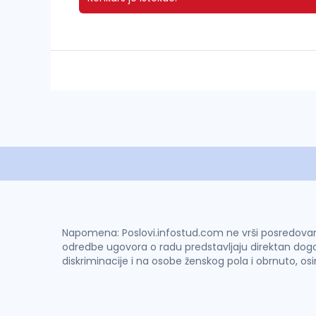
Napomena: Poslovi.infostud.com ne vrši posredovanje 
odredbe ugovora o radu predstavljaju direktan dogo
diskriminacije i na osobe ženskog pola i obrnuto, os