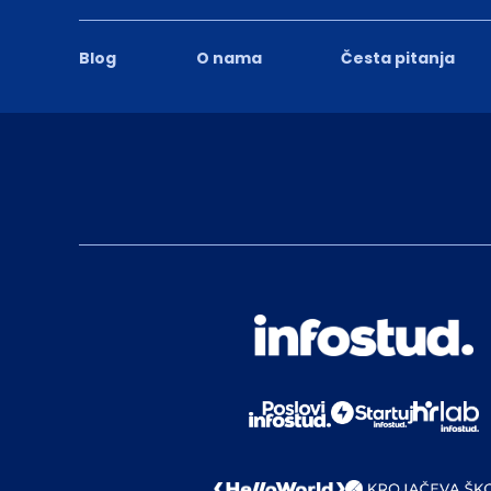
Blog
O nama
Česta pitanja