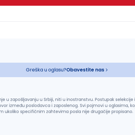
Greška u oglasu?
Obavestite nas
u zapošljavanju u Srbiji, niti u inostranstvu. Postupak selekcije
vor između poslodavca i zaposlenog. Svi pojmovi u oglasima, ko
im ukoliko specifičnim zahtevima posla nije drugačije propisano.