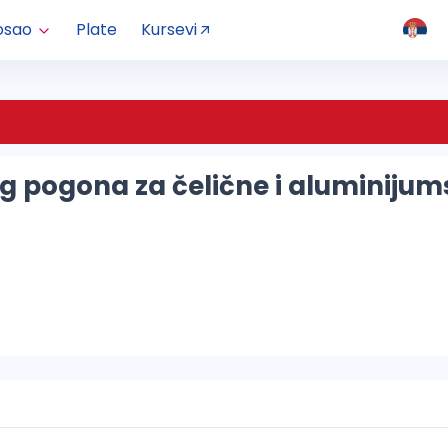
osao
Plate
Kursevi
 pogona za čelične i aluminijum