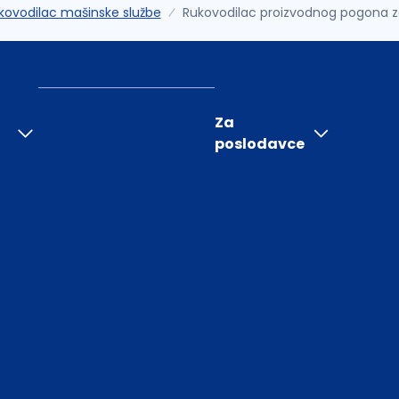
kovodilac mašinske službe
Rukovodilac proizvodnog pogona za
Za
poslodavce