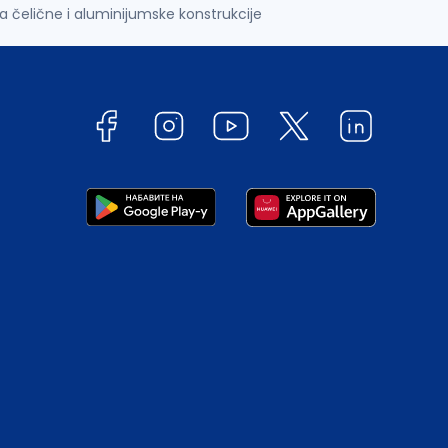
 čelične i aluminijumske konstrukcije