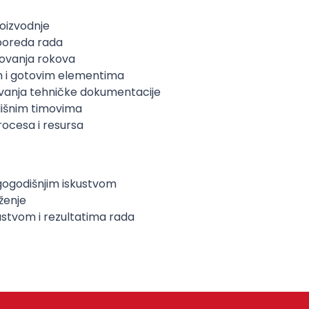
roizvodnje
asporeda rada
štovanja rokova
om i gotovim elementima
tovanja tehničke dokumentacije
ilišnim timovima
procesa i resursa
ugogodišnjim iskustvom
uženje
ustvom i rezultatima rada