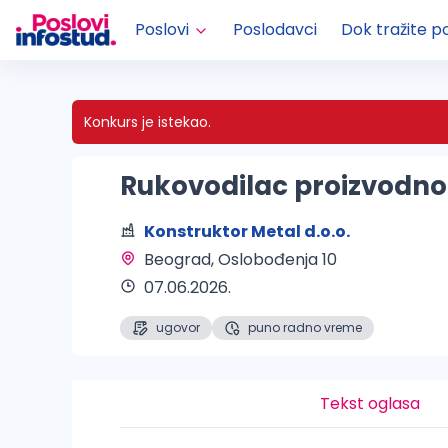
Poslovi
Poslodavci
Dok tražite p
Konkurs je istekao.
Rukovodilac proizvodnog
Konstruktor Metal d.o.o.
Beograd
, Oslobođenja 10
07.06.2026.
ugovor
puno radno vreme
Tekst oglasa