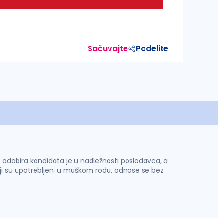
Sačuvajte
Podelite
 i odabira kandidata je u nadležnosti poslodavca, a
ji su upotrebljeni u muškom rodu, odnose se bez