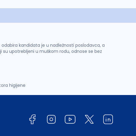
 i odabira kandidata je u nadležnosti poslodavca, a
ji su upotrebljeni u muškom rodu, odnose se bez
ora higijene