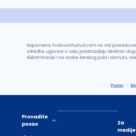
Napomena: Poslovi.infostud.com ne vrši posredovanje 
odredbe ugovora o radu predstavljaju direktan dogo
diskriminacije i na osobe ženskog pola i obrnuto, os
Posao
Be
Pronađite
Za
posao
medije