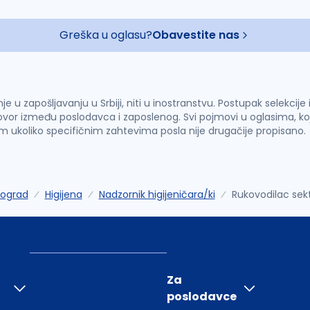
Greška u oglasu?
Obavestite nas
u zapošljavanju u Srbiji, niti u inostranstvu. Postupak selekcije
vor između poslodavca i zaposlenog. Svi pojmovi u oglasima, ko
im ukoliko specifičnim zahtevima posla nije drugačije propisano.
ograd
Higijena
Nadzornik higijeničara/ki
Rukovodilac sekt
Za
poslodavce