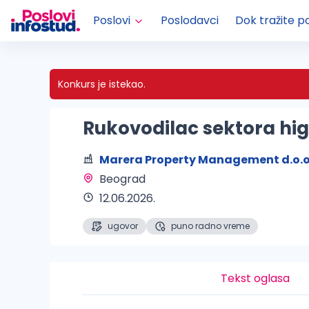
Poslovi
Poslodavci
Dok tražite p
Konkurs je istekao.
Rukovodilac sektora hig
Marera Property Management d.o.o
Beograd 
12.06.2026.
ugovor
puno radno vreme
Tekst oglasa