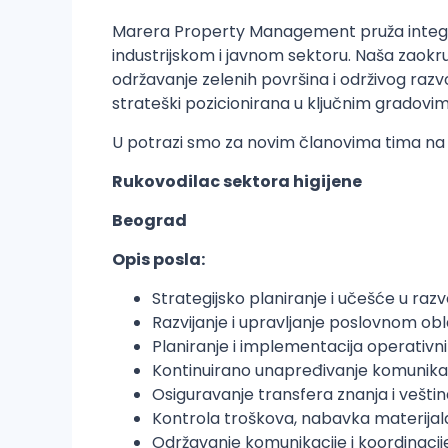
Marera Property Management pruža integri
industrijskom i javnom sektoru. Naša zaokr
održavanje zelenih površina i održivog razv
strateški pozicionirana u ključnim gradovim
U potrazi smo za novim članovima tima na p
Rukovodilac sektora higijene
Beograd
Opis posla:
Strategijsko planiranje i učešće u raz
Razvijanje i upravljanje poslovnom obl
Planiranje i implementacija operativn
Kontinuirano unapređivanje komunikaci
Osiguravanje transfera znanja i veštin
Kontrola troškova, nabavka materijala
Održavanje komunikacije i koordinacije