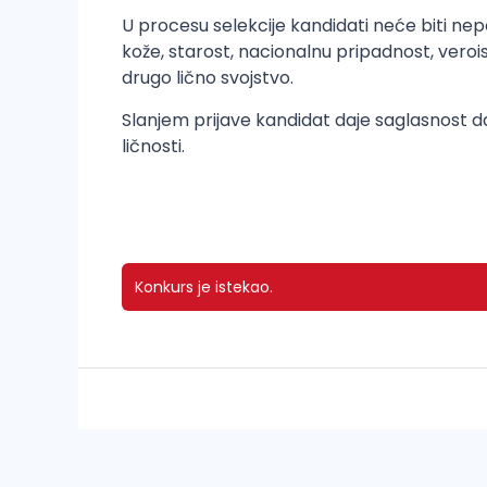
U procesu selekcije kandidati neće biti nep
kože, starost, nacionalnu pripadnost, veroisp
drugo lično svojstvo.
Slanjem prijave kandidat daje saglasnost da
ličnosti.
Konkurs je istekao.