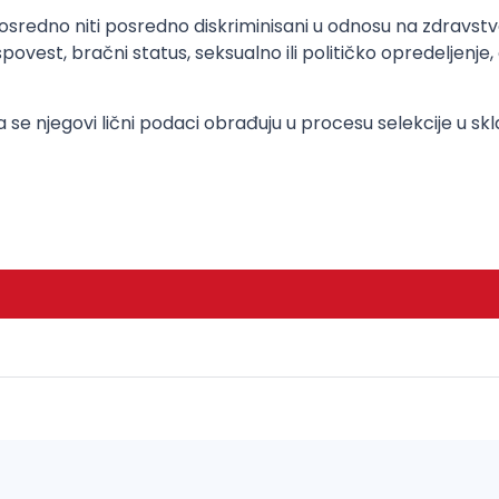
osredno niti posredno diskriminisani u odnosu na zdravstve
ovest, bračni status, seksualno ili političko opredeljenje, 
 se njegovi lični podaci obrađuju u procesu selekcije u s