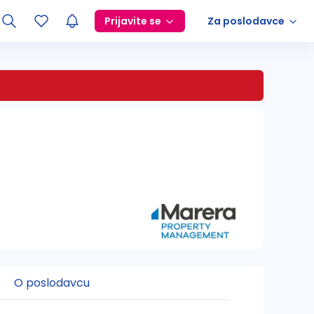
Prijavite se
Za poslodavce
O poslodavcu