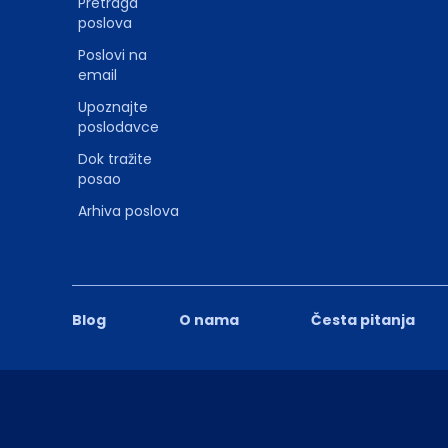
Pretraga
poslova
Poslovi na
email
Upoznajte
poslodavce
Dok tražite
posao
Arhiva poslova
Blog
O nama
Česta pitanja