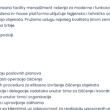
sana facility menadžment rešenja za moderne i funkcion
užena in-house platforma uključuje higijensko i tehničko o
oja objekata. Pružamo uslugu najvišeg kvaliteta širom zeml
a Srbije.
oziciji:
voju poslovnih planova
asti operacija čišćenja
ih procedura za efikasno izvršenje čišćenja objekata
je i delegacije zadataka unutar tima za čišćenje i koordin
a unutar tima i organizacije
 i upravljanje zalihama
 sa klijentima, uz odgovornost za realizaciju ugovorenih u