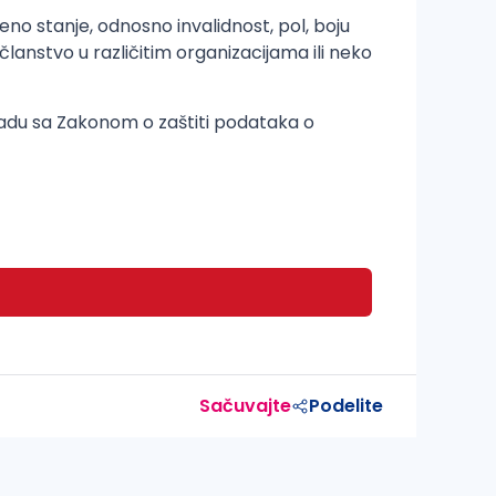
no stanje, odnosno invalidnost, pol, boju
članstvo u različitim organizacijama ili neko
kladu sa Zakonom o zaštiti podataka o
Sačuvajte
Podelite