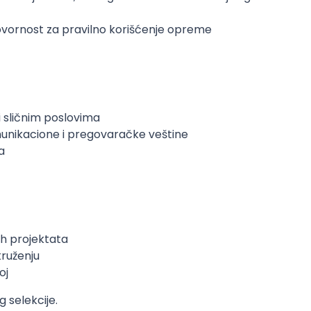
ovornost za pravilno korišćenje opreme
i sličnim poslovima
munikacione i pregovaračke veštine
a
ih projektata
ruženju
oj
g selekcije.