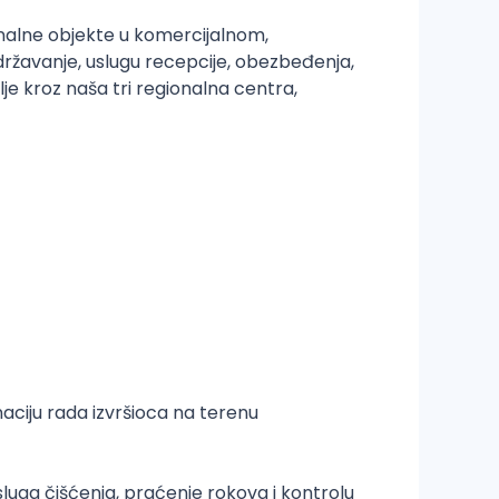
alne objekte u komercijalnom,
državanje, uslugu recepcije, obezbeđenja,
je kroz naša tri regionalna centra,
aciju rada izvršioca na terenu
sluga čišćenja, praćenje rokova i kontrolu