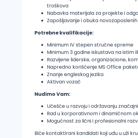
troškova
Nabavka materijala za projekte i odg
Zapošljavanje i obuka novozaposlenih
Potrebne kvalifikacije:
Minimum IV stepen stručne spreme
Minimum 3 godine iskustava na istim il
Razvijene liderske, organizacione, ko
Napredno korišćenje MS Office paket
Znanje engleskog jezika
Aktivan vozač
Nudimo Vam:
Učešće u razvoju i održavanju značajn
Rad u korporativnom i dinamičnom ok
Mogućnost za lični i profesionalni razv
Biće kontaktirani kandidati koji uđu u uži kru