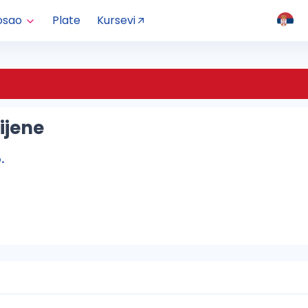
osao
Plate
Kursevi
ijene
.