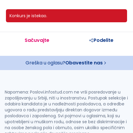
Konkurs je istekao.
Sačuvajte
Podelite
Greška u oglasu?
Obavestite nas
Napomena: Poslovi.infostud.com ne vrši posredovanje u
zapošljavanju u Srbiji, niti u inostranstvu. Postupak selekcije i
odabira kandidata je u nadležnosti poslodavca, a odredbe
ugovora o radu predstavljaju direktan dogovor između
poslodavca i zaposlenog. Svi pojmovi u oglasima, koji su
upotrebljeni u muškom rodu, odnose se bez diskriminacije i
na osobe ženskog pola i obrnuto, osim ukoliko specifičnim