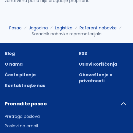
zahtevima posla nije drugačije propisano.
Posao
Jagodina
Logistika
Referent nabavke
Saradnik nabavke repromaterijala
Blog
RSS
O nama
Uslovi korišćenja
Česta pitanja
Obaveštenje o
privatnosti
Kontaktirajte nas
Pronađite posao
Pretraga poslova
Poslovi na email