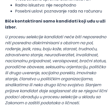
Radno iskustvo: nije neophodno
Posebni uslovi: poznavanje rada na računaru
Biće kontaktirani samo kandidati koji uđu u uži
izbor.
U procesu selekcije kandidati neće biti neposredno
niti posredno diskriminisani s obzirom na pol,
rođenje, jezik, rasu, boju kože, starost, trudnoću,
zdravstveno stanje, neurodiverzitet, invalidnost,
nacionalnu pripadnost, veroispovest, bračni status,
porodične obaveze, seksualnu orjentaciju, političko
ili drugo uverenje, socijalno poreklo, imovinsko
stanje, članstvo u političkim organizacijama,
sindikatima ili neko drugo lično svojstvo. Slanjem
prijave kandidat daje saglasnost da se njegovi lični
podaci obrađuju u procesu selekcije u skladu sa
Zakonom o zaštiti podataka o ličnosti.