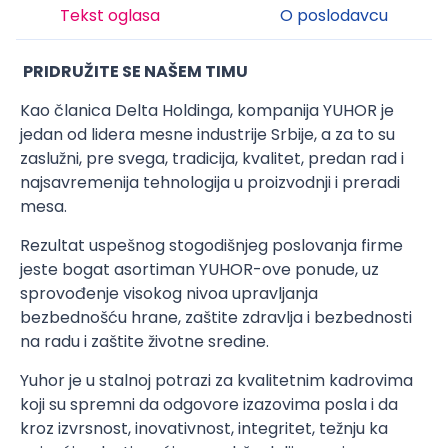
Tekst oglasa
O poslodavcu
PRIDRUŽITE SE NAŠEM TIMU
Kao članica Delta Holdinga, kompanija YUHOR je
jedan od lidera mesne industrije Srbije, a za to su
zaslužni, pre svega, tradicija, kvalitet, predan rad i
najsavremenija tehnologija u proizvodnji i preradi
mesa.
Rezultat uspešnog stogodišnjeg poslovanja firme
jeste bogat asortiman YUHOR-ove ponude, uz
sprovođenje visokog nivoa upravljanja
bezbednošću hrane, zaštite zdravlja i bezbednosti
na radu i zaštite životne sredine.
Yuhor je u stalnoj potrazi za kvalitetnim kadrovima
koji su spremni da odgovore izazovima posla i da
kroz izvrsnost, inovativnost, integritet, težnju ka