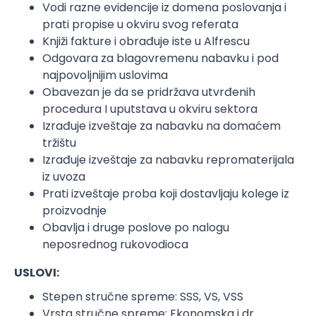
Vodi razne evidencije iz domena poslovanja i
prati propise u okviru svog referata
Knjiži fakture i obrađuje iste u Alfrescu
Odgovara za blagovremenu nabavku i pod
najpovoljnijim uslovima
Obavezan je da se pridržava utvrđenih
procedura I uputstava u okviru sektora
Izrađuje izveštaje za nabavku na domaćem
tržištu
Izrađuje izveštaje za nabavku repromaterijala
iz uvoza
Prati izveštaje proba koji dostavljaju kolege iz
proizvodnje
Obavlja i druge poslove po nalogu
neposrednog rukovodioca
USLOVI:
Stepen stručne spreme: SSS, VS, VSS
Vrsta stručne spreme: Ekonomska i dr.