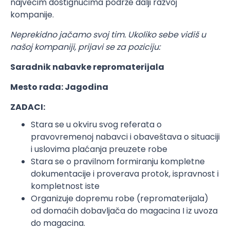
najvećim dostignućima podrže dalji razvoj
kompanije.
Neprekidno jačamo svoj tim. Ukoliko sebe vidiš u
našoj kompaniji, prijavi se za poziciju:
Saradnik nabavke repromaterijala
Mesto rada: Jagodina
ZADACI:
Stara se u okviru svog referata o
pravovremenoj nabavci i obaveštava o situaciji
i uslovima plaćanja preuzete robe
Stara se o pravilnom formiranju kompletne
dokumentacije i proverava protok, ispravnost i
kompletnost iste
Organizuje dopremu robe (repromaterijala)
od domaćih dobavljača do magacina I iz uvoza
do magacina.